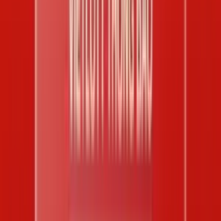
Miền Bắc
XS Miền Bắc
XS Điện toán 123
XS Điện toán 6x36
XS Điện toán
thần tài
Miền Trung
Miền Nam
Vietlott
Power 6/55
Mega 6/45
Lotto 5/35
Max 3D / Max 3D+
Max 3D
Pro
Keno
Bingo 18
Phân tích
Phân tích XSMB
Phân tích XSMT
Phân tích XSMN
Phân tích
Vietlott
Thống kê
Thống kê giải đặc biệt
Thống kê xuất hiện giải đặc biệt
Thống
kê loto gan
Thống kê cặp lô tô cùng về
Thống kê lô kép
Thống
kê số lần xuất hiện 00-99
Thống kê đầu đuôi
Thống kê tần suất
lần xuất hiện
Thống kê tần suất xuất hiện lô tô
Thống kê tần
suất cặp lô tô
Thống kê tần suất Mega 645
Thống kê số gan
Mega 645
Thống kê tần suất Power 655
Thống kê số gan
Power 655
Thống kê tần suất Loto 535
Thống kê số gan Lotto
535
Thống kê tần suất Vietlott Keno
Thống kê gan Vietlott
Keno
Thống kê đầu đuôi Vietlott Keno
Thống kê chẵn lẻ