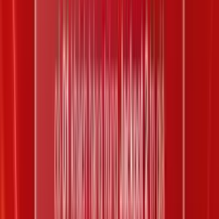
Đầu
Đuôi
Đầu
Đuôi
0
8
,
0
,
5
,
7
,
0
,
3
,
0
1
4
,
8
,
3
,
9
,
2
,
3
,
2
,
4
,
1
2
1
,
1
,
7
,
5
,
5
,
2
3
7
,
6
,
1
,
7
,
0
,
1
,
3
4
6
,
8
,
1
,
7
,
1
,
8
,
4
5
8
,
2
,
6
,
2
,
0
,
5
6
9
,
4
,
3
,
5
,
6
7
4
,
3
,
3
,
2
,
0
,
7
8
4
,
0
,
4
,
5
,
1
,
8
9
1
,
9
,
9
,
6
,
9
Kết quả xổ số Miền Nam - KQXS MN
XSMN
/
XSMN Thứ tư
/
XSMN 10-06-2026
G
ĐB
910292
364957
712879