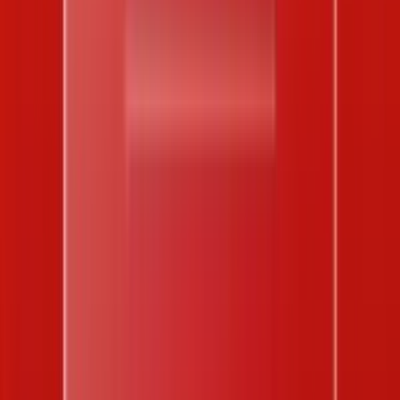
Vietlott Keno
Thống kê lớn nhỏ Vietlott Keno
Trực tiếp
Trực tiếp xổ số Miền Bắc
Trực tiếp xổ số Miền Trung
Trực tiếp
xổ số Miền Nam
Trực tiếp xổ số Vietlott Mega 6/45
Trực tiếp
xổ số Vietlott Power 6/55
Tin tức
Sổ Mơ
Nhà phát triển