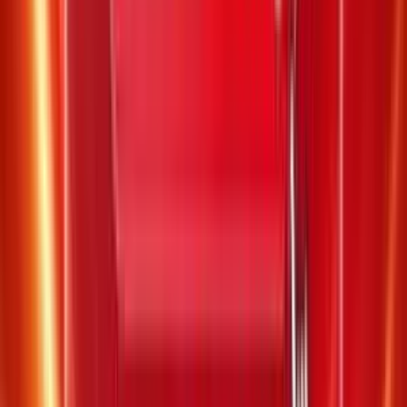
Vietlott Power
/
Power 06-08-2026
/
Kỳ #01381
Kỳ quay thưởng:
#
01381
14
18
23
35
51
55
|
01
Giải thưởng
Trùng khớp
Số lượng giải
Giá trị giải (VND)
Jackpot 1
o o o o o o
0
61.866.186.600
Jackpot 2
o o o o o |
o
1
3.386.451.950
Giải nhất
o o o o o
16
40.000.000
Giải nhì
o o o o
858
500.000
Giải ba
o o o
19579
50.000