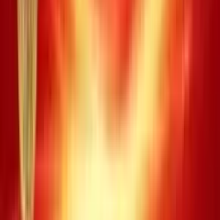
39
44
46
54
60
63
69
70
73
74
77
79
80
Chọn 10 số
Chọn 9 số
Chọn 8 số
Chọn 7 số
Chọn 6 số
Chọn 5 số
Chọn 4 số
Chọn 3 số
Chọn 2 số