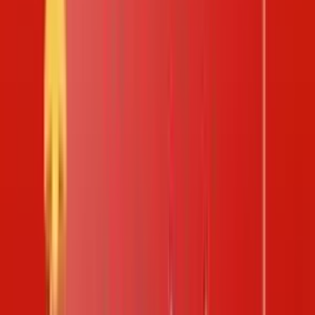
Sổ Mơ
API Cho nhà phát triển
Hôm nay:
Thứ bảy
ngày
08
/
08
/
2026