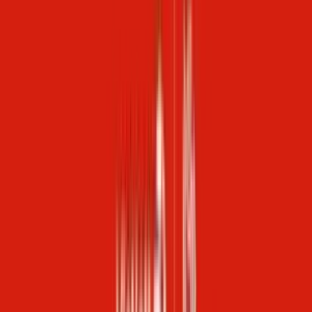
Trang chủ