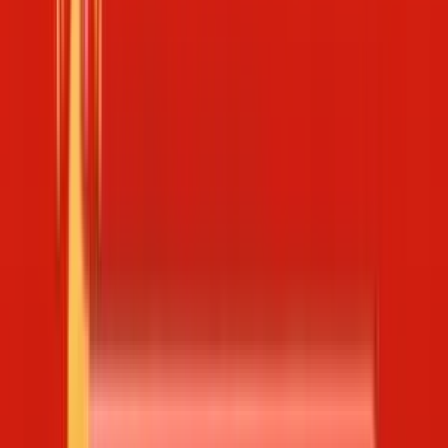
Phân tích
Phân tích XSMB
Phân tích XSMT
Phân tích XSMN
Phân tích
Vietlott
Thống kê
Thống kê giải đặc biệt
Thống kê xuất hiện giải đặc biệt
Thống
kê loto gan
Thống kê cặp lô tô cùng về
Thống kê lô kép
Thống
kê số lần xuất hiện 00-99
Thống kê đầu đuôi
Thống kê tần suất
lần xuất hiện
Thống kê tần suất xuất hiện lô tô
Thống kê tần
suất cặp lô tô
Thống kê tần suất Mega 645
Thống kê số gan