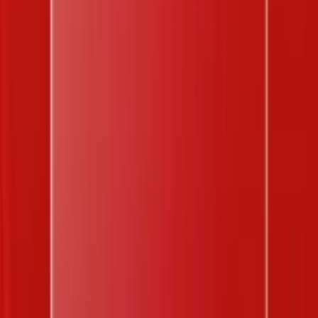
Trang chủ
/
Tổng hợp KQXS
/
Ngày 10-06-2026
Tháng
8
/
2026
T2
T3
T4
T5
T6
T7
CN
27
28
29
30
31
1
2
3
4
5
6
7
8
9
10
11