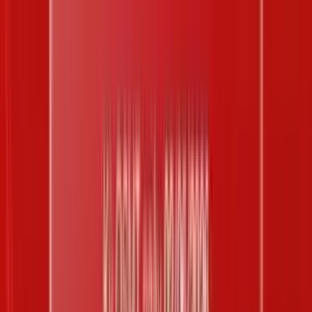
9
10
11
12
13
14
15
16
17
18
19
20
21
22
23
24
25
26
27
28
29
30
31
1