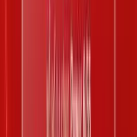
Bắc ngày 26/5/2026: Bạch
thủ 11, đầu 7 nổi bật
Thứ tư
,
19:23 03/06/2026
Bài viết tổng hợp và phân tích kết quả xổ số Miền Bắc ngày
26/05/2026 dựa trên dữ liệu thực tế đã ghi nhận. Nội dung tập
trung vào bạch thủ, đầu đuôi, lô tô kép, tần suất 30 ngày và lô
tô gan, không đưa ra dự đoán.
Phân tích kết quả xổ số Miền Bắc ngày 26/5/2026: Bạch thủ 11, đầu 7 nổi bật
Tổng quan kết quả xổ số Miền Bắc
ngày 26/05/2026
Dữ liệu
xổ số miền bắc
ngày 26/05/2026 cho thấy điểm nhấn
đầu tiên nằm ở bộ số bạch thủ
11
. Theo kết quả ghi nhận, tổng
đề của ngày là
2
, chạm được xác định là
1
và
1
. Đây là các
thông tin nền quan trọng để đọc lại cấu trúc kết quả trong ngày,