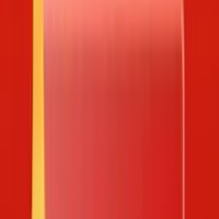
Mega 645
Thống kê tần suất Power 655
Thống kê số gan
Power 655
Thống kê tần suất Loto 535
Thống kê số gan Lotto
535
Thống kê tần suất Vietlott Keno
Thống kê gan Vietlott
Keno
Thống kê đầu đuôi Vietlott Keno
Thống kê chẵn lẻ
Vietlott Keno
Thống kê lớn nhỏ Vietlott Keno
Tin tức