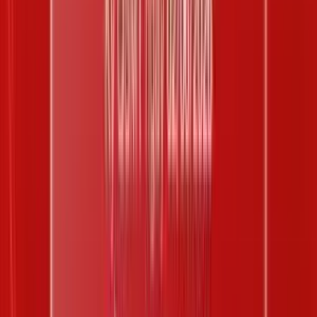
2
3
4
5
6
KQ Xổ Số Hôm Nay
Miền Bắc
Hải Phòng
ĐT 123
Thần tài 4
Miền Nam
Bình Dương
Vĩnh Long
Trà Vinh
Miền Trung
Ninh Thuận
Gia Lai
Vietlott
Mega645
Max3D
Loto535
Keno
Bingo
Phân tích kết quả xổ số Miền