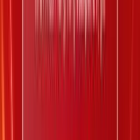
Thống kê tần suất lô tô 30 ngày gần
nhất
Thống kê tần suất trong chu kỳ 30 ngày tính đến 26/05/2026
giúp đặt dữ liệu của ngày vào bối cảnh rộng hơn. Theo dữ liệu
tổng hợp, nhóm lô tô xuất hiện nhiều nhất có
14
đạt
18 lần
, tỷ
lệ
2,22%
. Tiếp theo là
91
và
84
, cùng có
14 lần
, tỷ lệ
1,73%
.
Nhóm đạt
13 lần
gồm
46
,
57
và
04
, với tỷ lệ
1,6%
. Các số
51
,
52
,
27
và
92
cùng có
12 lần
, tỷ lệ
1,48%
.
Ở chiều ngược lại, dữ liệu tần suất ghi nhận
02
là số có số lần
xuất hiện thấp nhất trong nhóm thống kê, với
1 lần
, tỷ lệ
0,12%
.
Các số
26
và
00
cùng có
3 lần
, tỷ lệ
0,37%
. Nhóm có
4 lần
, tỷ
lệ
0,49%
, gồm
77
,
01
,
63
,
99
,
65
,
08
và
22
. Như vậy, trong cùng
một chu kỳ 30 ngày, một số lô tô như 14 có mật độ dày hơn
hẳn, trong khi 02 lại nằm ở nhóm ít xuất hiện.
Bảng thống kê tần suất dưới đây được chèn trực tiếp từ hệ
thống để người đọc có thể đối chiếu thêm. Do dữ liệu bảng
được truy xuất ở dạng HTML phục vụ tra cứu, một số chỉ số
trong bảng có thể trình bày theo danh sách sắp xếp riêng của
công cụ. Khi đọc bảng, nên xem đây là nguồn tham khảo thống
kê trong cùng khoảng thời gian, không phải cơ sở để dự đoán