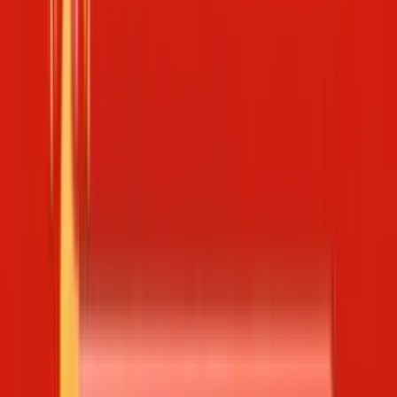
Phân tích
Phân tích XSMB
Phân tích XSMT
Phân tích XSMN
Phân tích
Vietlott
Thống kê
Thống kê giải đặc biệt
Thống kê xuất hiện giải đặc biệt
Thống
kê loto gan
Thống kê cặp lô tô cùng về
Thống kê lô kép
Thống
kê số lần xuất hiện 00-99
Thống kê đầu đuôi
Thống kê tần suất
lần xuất hiện
Thống kê tần suất xuất hiện lô tô
Thống kê tần
suất cặp lô tô
Thống kê tần suất Mega 645
Thống kê số gan