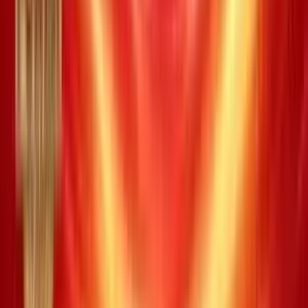
Đài:
Dò ngay
Xổ số hôm qua
XSMB
Tây Ninh
Bình Thuận
An Giang
Quảng Trị
Quảng Bình
Bình Định
Tường thuật trực tiếp
Miền Bắc
Miền Trung
Miền Nam
Thống kê lô tô
Thống kê lô tô gan
Thống kê đầu đuôi