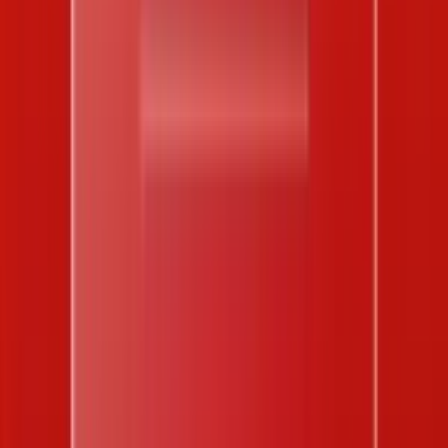
Vietlott Keno
Thống kê lớn nhỏ Vietlott Keno
Trực tiếp
Trực tiếp xổ số Miền Bắc
Trực tiếp xổ số Miền Trung
Trực tiếp
xổ số Miền Nam
Trực tiếp xổ số Vietlott Mega 6/45
Trực tiếp
xổ số Vietlott Power 6/55
Tin tức
Sổ Mơ
Nhà phát triển