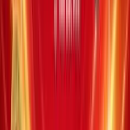
Phân tích XSMB 04/08/2026: Đề về 25, ba lô kép
cùng nổ
23:11 04/08/2026
Kỳ quay xổ số Miền Bắc ngày 04/08/2026 khép lại với giải
đặc biệt 51125 — bạch thủ đề 25 lần đầu xuất hiện trong 30
ngày — cùng hiện tượng hiếm gặp khi ba lô kép 33, 44, 77
đồng loạt nổ. Bài viết dưới đây sẽ phân tích chi tiết bảng kết
quả, […]
Phân tích XSMB 03/08/2026: Đề 47 lặp lại, lô 23
về 4 ngày
08:12 04/08/2026
Kết quả xổ số Miền Bắc ngày 03/08/2026 khép lại với giải
đặc biệt 79247 cùng hàng loạt điểm nhấn thống kê: đề 47 lặp
lại trong 30 ngày, lô 23 về 4 phiên liên tiếp và cặp kép hiếm 00
– 88 cùng nổ. Bài viết dưới đây phân tích chi tiết bảng kết […]
Phân tích XSMB ngày 02/08/2026: Đề 09, bộ tứ lô
gan cùng nổ