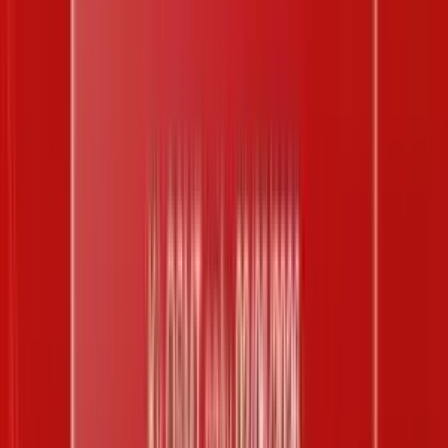
12
13
14
15
16
17
18
19
20
21
22
23
24
25
26
27
28
29
30
31
1
2
3
4