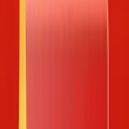
Mega 645
Thống kê tần suất Power 655
Thống kê số gan
Power 655
Thống kê tần suất Loto 535
Thống kê số gan Lotto
535
Thống kê tần suất Vietlott Keno
Thống kê gan Vietlott
Keno
Thống kê đầu đuôi Vietlott Keno
Thống kê chẵn lẻ
Vietlott Keno
Thống kê lớn nhỏ Vietlott Keno
Tin tức