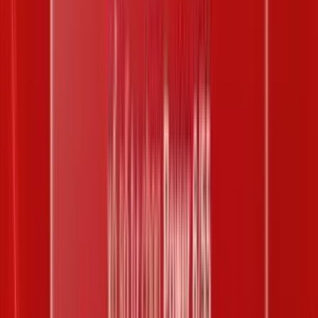
Biên độ:
Tính đến ngày: