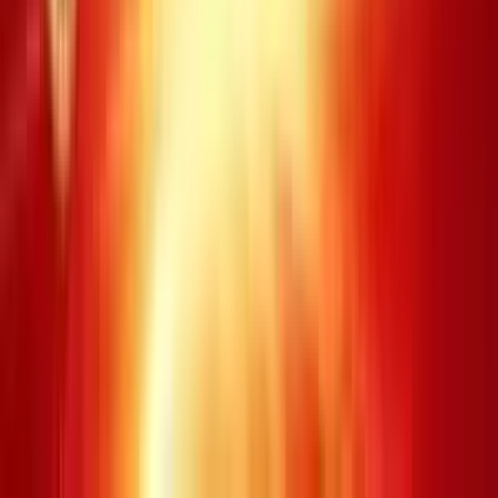
Đài:
Dò ngay
Xổ số hôm qua
XSMB
Long An
Bình Phước
TP. HCM
Hậu Giang
Đà Nẵng
Quảng Ngãi
Đắk Nông
Tường thuật trực tiếp
Miền Bắc
Miền Trung
Miền Nam
Thống kê lô tô