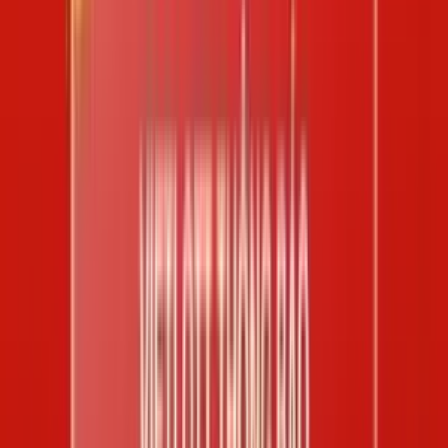
Đăng nhập