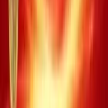
Ngày: