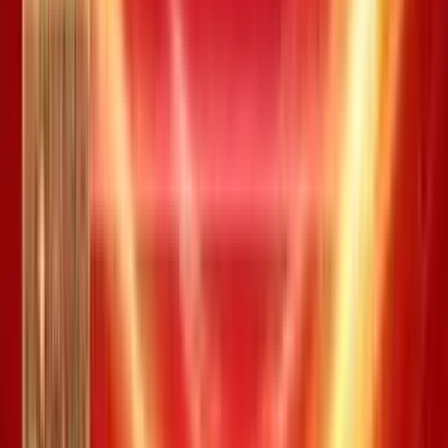
92
1
0.83
%
94
1
0.83
%
10
1
0.83
%
96
1
0.83
%
08
1
0.83
%
99
1
0.83
%
Các số không về (gan)
Giải 7
trong
30
lần quay
XS
MB
00
02
03
07
11
14
16
17
21
22
23
27