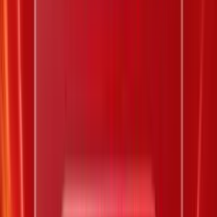
nay lúc
17h10
nhanh chính
xác
Còn
00
giờ
07
phút
22
giây
Là tới giờ quay
xổ số
Miền Trung
trực tiếp
, chúng tôi sẽ
tường thuật kết quả XS
MT
ngay sau khi hội đồng xổ số bắt
đầu.
Truc tiep XS
MT
– Tường thuật
trực tiếp Xổ số
Miền Trung
tại trường quay lúc
17h10
hàng ngày, Cập nhật từng giải Nhanh
và chính xác,
XS
MT
trực tiếp
.
Chúc bạn may mắn!
Miền Trung
MT
Thứ 2
T2
Thứ 3
T3
Thứ 4
T4
Thứ 5
T5
Thứ 6
T6
Thứ
7
T7
Chủ nhật
CN