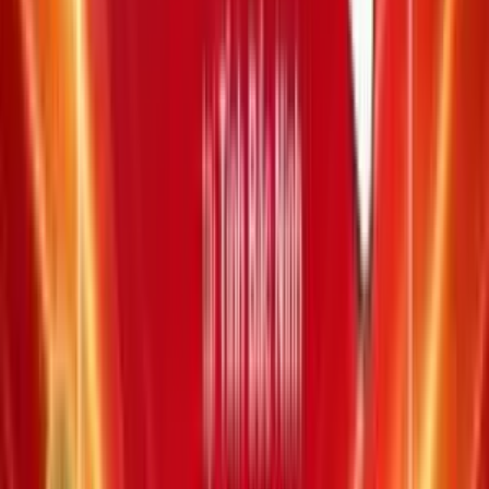
9
6
,
2
,
5
,
8
,
3
,
5
,
Dò kết quả
Bộ số:
Ngày: