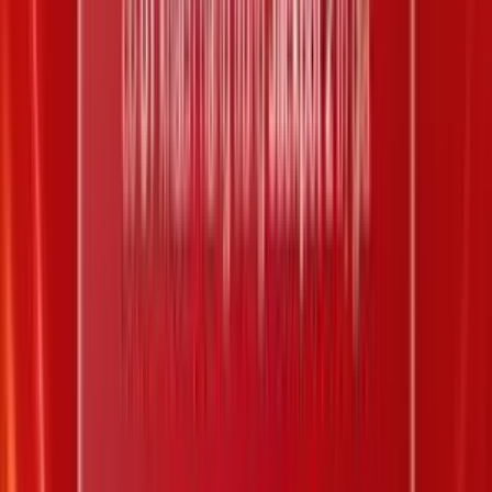
4
5
6
KQ Xổ Số Hôm Nay
Miền Bắc
Hải Phòng
ĐT 123
Thần tài 4
Miền Nam
Bình Dương
Vĩnh Long
Trà Vinh
Miền Trung
Ninh Thuận
Gia Lai
Vietlott
Mega645
Max3D
Loto535
Keno
Bingo
XS
MT
Truc tiep – Tường
thuật KQXS
Miền Trung
hôm