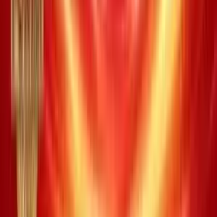
21:37 01/07/2026
Phien xo so Mien Bac ngay 01/07/2026 — ngay dau tien cua
thang 7 — mang nhieu diem thong ke an tuong: giai dac biet
31854 voi bach thu 54, lo 36 noi bat ca ve tan suat giai dac
biet lan trong ngay, cung chuoi lien tiep dai cua lo 60. Cung
xem xet […]
Hải Phòng Trúng Độc Đắc Lotto 5/35 Kỳ #00678
Ngày 02/06/2026 – Gần 6,9 Tỷ Đồng
18:03 05/06/2026
Kỳ quay số Vietlott Lotto 5/35 mang số hiệu #00678 ngày
02/06/2026 đã chính thức gọi tên chủ nhân giải Độc Đắc đến
từ Thành phố Hải Phòng với giá trị giải thưởng lên tới
6.828.830.000 đồng. Cùng điểm lại toàn bộ kết quả, phân tích
thống kê tần suất và số gan của Lotto […]
Một vé trúng Jackpot 2 hơn 3,2 tỉ đồng Vietlott
Power 6/55 ngày 02/06/2026
17:30 03/06/2026