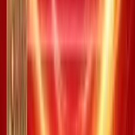
Đắk Nông
Tường thuật trực tiếp
Miền Bắc
Miền Trung
Miền Nam
Thống kê lô tô
Thống kê lô tô gan
Thống kê đầu đuôi
Thống kê tần suất
Thống kê giải đặc biệt
Thống kê Vietlott loto
Thống kê loto gan Mega
Thống kê loto gan Power
Thống kê tần suất Mega
Thống kê tần suất Power
Thống kê tần suất Lotto