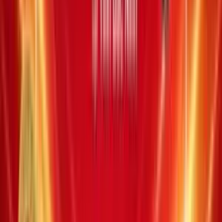
KQXSMT hôm nay, XSMT 20/07/2026, được tổng hợp từ kết
quả xổ số miền Trung của các tỉnh Huế, Phú Yên 1. Xem lại kết
quả Xổ số Miền Trung Thứ hai tuần trước, ngày 13/07/2026
Đón xem trực tiếp kết […]
Xem thêm
Dò kết quả
Bộ số:
Ngày: