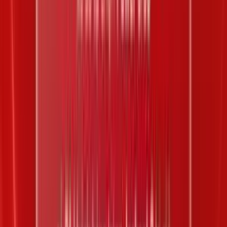
17:33 08/08/2026
Thống kê XSMT ngày 08/08 thứ Thứ bảy – Xem chi tiết dữ
liệu KQXSMT hôm nay, XSMT 08/08/2026, được tổng hợp từ
kết quả xổ số miền Trung của các tỉnh Đà Nẵng, Quảng Ngãi,
Đắk Nông 1. Xem lại kết quả Xổ số Miền Trung Thứ bảy tuần
trước, ngày 01/08/2026 Đón xem […]
Thống Kê XSMT 07/08/2026 – Tổng Hợp Dữ Liệu
Xổ Số Thứ sáu ngày 07/08/2026
17:30 07/08/2026
Thống kê XSMT ngày 07/08 thứ Thứ sáu – Xem chi tiết dữ
liệu KQXSMT hôm nay, XSMT 07/08/2026, được tổng hợp từ
kết quả xổ số miền Trung của các tỉnh Ninh Thuận, Gia Lai 1.
Xem lại kết quả Xổ số Miền Trung Thứ sáu tuần trước, ngày
31/07/2026 Đón xem trực tiếp […]
Thống Kê XSMT 06/08/2026 – Tổng Hợp Dữ Liệu
Xổ Số Thứ năm ngày 06/08/2026
17:31 06/08/2026