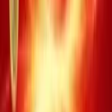
Một vé trúng Jackpot 2 hơn 3,2 tỉ đồng Vietlott
Power 6/55 ngày 02/06/2026
17:30 03/06/2026
Kỳ quay Vietlott Power 6/55 ngày 02/06/2026 ghi nhận 1 vé
trúng Jackpot 2 trị giá hơn 3,2 tỉ đồng, trong khi Jackpot 1
chưa có chủ nhân. Dưới đây là tổng hợp kết quả, cơ cấu giải
thưởng và các điểm đáng chú ý từ kỳ quay 01353. Kết quả kỳ
quay Power 6/55 […]
Xổ Số May Mắn - Chúc bạn luôn may mắn với những gì đã
chọn!
Cập nhật kết quả xổ số kiến thiết truyền thống 3 miền, xổ số
điện toán và Vietlott nhanh, chính xác, phân tích kết quả xổ số
miền Bắc, Trung, Nam bằng công nghệ AI.
XSMB
XSMT
XSMN
Mega 6/45
Power 6/55
Lotto 5/35
Max 3D
Pro
Bingo 18
Max 3D
Keno
Thống kê giải đặc biệt
Thống kê loto gan
Tin
tức
Sổ Mơ