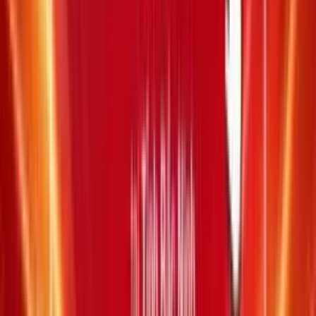
Thống kê XSMT ngày 22/07 thứ Thứ tư – Xem chi tiết dữ liệu
KQXSMT hôm nay, XSMT 22/07/2026, được tổng hợp từ kết
quả xổ số miền Trung của các tỉnh Khánh Hòa, Đà Nẵng 1. Xem
lại kết quả Xổ số Miền Trung Thứ tư tuần trước, ngày
15/07/2026 Đón xem trực tiếp […]
Thống Kê XSMT 21/07/2026 – Tổng Hợp Dữ Liệu
Xổ Số Thứ ba ngày 21/07/2026
17:31 21/07/2026
Thống kê XSMT ngày 21/07 thứ Thứ ba – Xem chi tiết dữ liệu
KQXSMT hôm nay, XSMT 21/07/2026, được tổng hợp từ kết
quả xổ số miền Trung của các tỉnh Quảng Nam, Đắk Lắk 1.
Xem lại kết quả Xổ số Miền Trung Thứ ba tuần trước, ngày
14/07/2026 Đón xem trực tiếp […]
Thống Kê XSMT 20/07/2026 – Tổng Hợp Dữ Liệu
Xổ Số Thứ hai ngày 20/07/2026
17:27 20/07/2026
Thống kê XSMT ngày 20/07 thứ Thứ hai – Xem chi tiết dữ liệu