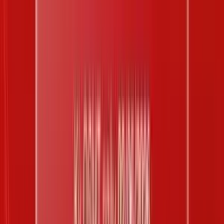
Trang chủ
/
Phân tích xổ số Miền Trung
Tháng
8
/
2026
T2
T3
T4
T5
T6
T7
CN
27
28
29
30
31
1
2
3
4
5
6
7
8
9
10
11