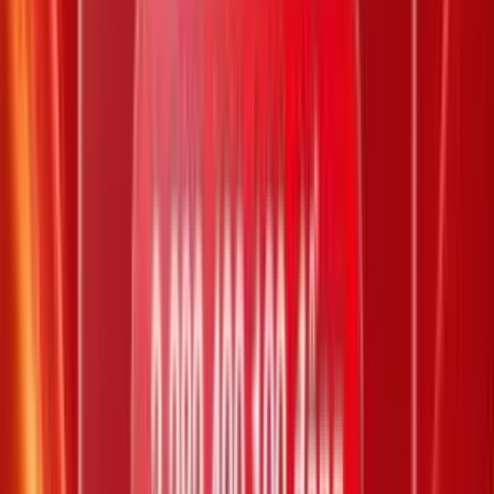
24/07/2026 Đón xem trực tiếp […]
Thống Kê XSMT 30/07/2026 – Tổng Hợp Dữ Liệu
Xổ Số Thứ năm ngày 30/07/2026
17:31 30/07/2026
Thống kê XSMT ngày 30/07 thứ Thứ năm – Xem chi tiết dữ
liệu KQXSMT hôm nay, XSMT 30/07/2026, được tổng hợp từ
kết quả xổ số miền Trung của các tỉnh Bình Định, Quảng Trị,
Quảng Bình 1. Xem lại kết quả Xổ số Miền Trung Thứ năm tuần
trước, ngày 23/07/2026 Đón xem […]
Thống Kê XSMT 29/07/2026 – Tổng Hợp Dữ Liệu
Xổ Số Thứ tư ngày 29/07/2026
17:31 29/07/2026
Thống kê XSMT ngày 29/07 thứ Thứ tư – Xem chi tiết dữ liệu
KQXSMT hôm nay, XSMT 29/07/2026, được tổng hợp từ kết
quả xổ số miền Trung của các tỉnh Khánh Hòa, Đà Nẵng 1. Xem
lại kết quả Xổ số Miền Trung Thứ tư tuần trước, ngày
22/07/2026 Đón xem trực tiếp […]