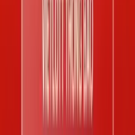
Đăng nhập