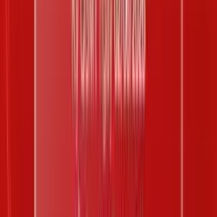
12
13
14
15
16
17
18
19
20
21
22
23
24
25
26
27
28
29
30
31
1
2
3
4