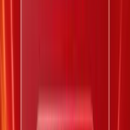
nay lúc
16h10
nhanh chính
xác
Còn
21
giờ
35
phút
02
giây
Là tới giờ quay
xổ số
Miền Nam
trực tiếp
, chúng tôi sẽ tường
thuật kết quả XS
MN
ngay sau khi hội đồng xổ số bắt đầu.
Truc tiep XS
MN
– Tường thuật
trực tiếp Xổ số
Miền Nam
tại
trường quay lúc
16h10
hàng ngày, Cập nhật từng giải Nhanh và
chính xác,
XS
MN
trực tiếp
.
Chúc bạn may mắn!
Miền Nam
MN
Thứ 2
T2
Thứ 3
T3
Thứ 4
T4
Thứ 5
T5
Thứ 6
T6
Thứ
7
T7
Chủ nhật
CN
Kết quả xổ số Miền Nam - KQXS MN