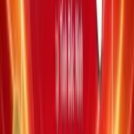
Dò kết quả
Bộ số:
Ngày: