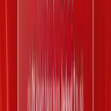
11
12
13
14
15
16
17
18
19
20
21
22
23
24
25
26
27
28
29
30
31
1
2
3