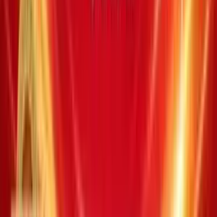
Đài:
Dò ngay
Xổ số hôm qua
XSMB
Bình Dương
Vĩnh Long
Trà Vinh
Ninh Thuận
Gia Lai
Tường thuật trực tiếp
Miền Bắc
Miền Trung
Miền Nam