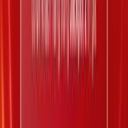
4
5
6
KQ Xổ Số Hôm Nay
Miền Bắc
Nam Định
ĐT 123
Thần tài 4
ĐT 636
Miền Nam
Long An
Bình Phước
TP. HCM
Hậu Giang
Miền Trung
Đà Nẵng
Quảng Ngãi
Đắk Nông
Vietlott
Power655
Max3D Pro
Loto535
Keno
Bingo
XS
MN
Truc tiep – Tường
thuật KQXS
Miền Nam
hôm