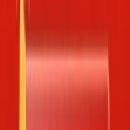
Vietlott
Power 6/55
Mega 6/45
Lotto 5/35
Max 3D / Max 3D+
Max 3D
Pro
Keno
Bingo 18
Trực tiếp
Trực tiếp xổ số Miền Bắc
Trực tiếp xổ số Miền Trung
Trực tiếp
xổ số Miền Nam
Trực tiếp xổ số Vietlott Mega 6/45
Trực tiếp
xổ số Vietlott Power 6/55