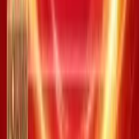
Thống kê lô tô
Thống kê lô tô gan
Thống kê đầu đuôi
Thống kê tần suất
Thống kê giải đặc biệt
Thống kê Vietlott loto
Thống kê loto gan Mega
Thống kê loto gan Power
Thống kê tần suất Mega
Thống kê tần suất Power
Thống kê tần suất Lotto
Tin tức
Phan tich XSMB ngay 01/07/2026: Lo 36 double
highlight
21:37 01/07/2026