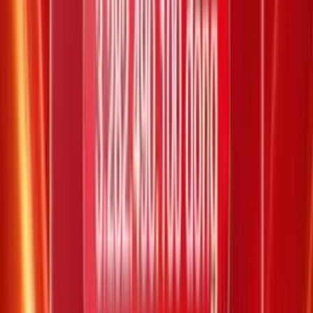
8
...
...
...
...
Đầy đủ
2 số
3 số
0
1
2
3
4
5
6
7
8
9
Nhận KQXS
Miền Nam
soạn
XS
MN
gửi
8136
(1.500đ/SMS)
Bảng kết quả lô tô
Miền Nam
/
Lô XS
MN
Thứ bảy
Đầu
Long An
TP. HCM
Bình Phước
Hậu Giang
0
1
2
3
4
5
6
7
8
9