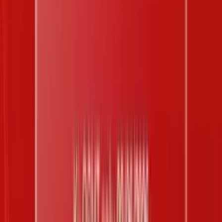
Miền Bắc
XS Miền Bắc
XS Điện toán 123
XS Điện toán 6x36
XS Điện toán
thần tài
Miền Trung
Miền Nam
Vietlott
Power 6/55
Mega 6/45
Lotto 5/35
Max 3D / Max 3D+
Max 3D
Pro
Keno
Bingo 18
Phân tích
Phân tích XSMB
Phân tích XSMT
Phân tích XSMN
Phân tích
Vietlott
Thống kê
Thống kê giải đặc biệt
Thống kê xuất hiện giải đặc biệt
Thống
kê loto gan
Thống kê cặp lô tô cùng về
Thống kê lô kép
Thống
kê số lần xuất hiện 00-99
Thống kê đầu đuôi
Thống kê tần suất
lần xuất hiện
Thống kê tần suất xuất hiện lô tô
Thống kê tần
suất cặp lô tô
Thống kê tần suất Mega 645
Thống kê số gan
Mega 645
Thống kê tần suất Power 655
Thống kê số gan
Power 655
Thống kê tần suất Loto 535
Thống kê số gan Lotto
535
Thống kê tần suất Vietlott Keno
Thống kê gan Vietlott
Keno
Thống kê đầu đuôi Vietlott Keno
Thống kê chẵn lẻ