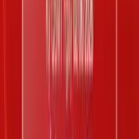
Vietlott Keno
Thống kê lớn nhỏ Vietlott Keno
Trực tiếp
Trực tiếp xổ số Miền Bắc
Trực tiếp xổ số Miền Trung
Trực tiếp
xổ số Miền Nam
Trực tiếp xổ số Vietlott Mega 6/45
Trực tiếp
xổ số Vietlott Power 6/55
Tin tức
Sổ Mơ
Nhà phát triển