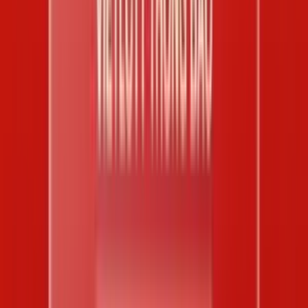
Đăng nhập