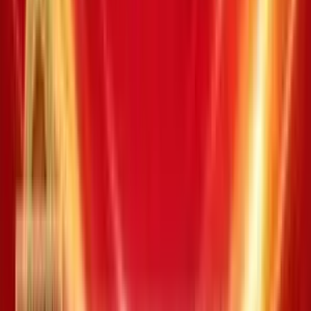
Đài:
Dò ngay
Xổ số hôm qua
XSMB
Long An
Bình Phước
TP. HCM
Hậu Giang
Đà Nẵng
Quảng Ngãi
Đắk Nông
Tường thuật trực tiếp