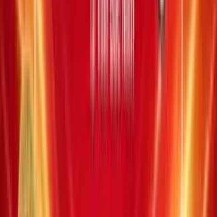
#
0289689
12
60
%
8
40
%
Dò kết quả
Bộ số:
Ngày: