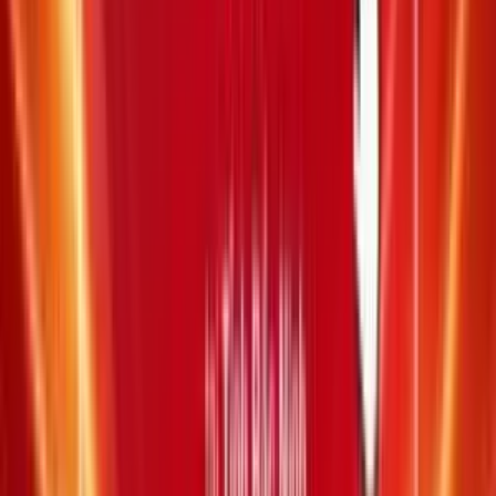
#
0289669
12
60
%
8
40
%
#
0289670
6
30
%
14
70
%
#
0289671
11
55
%
9
45
%
#
0289672
12
60
%
8
40
%
#
0289673
11
55
%
9
45
%
#
0289674
13
65
%
7
35
%
#
0289675
7
35
%
13
65
%
#
0289676
9
45
%
11
55
%
#
0289677
12
60
%
8
40
%
#
0289678
10
50
%
10
50
%
#
0289679
6
30
%
14
70
%
#
0289680
11
55
%
9
45
%
#
0289681
13
65
%
7
35
%
#
0289682
10
50
%
10
50
%
#
0289683
9
45
%
11
55
%
#
0289684
9
45
%
11
55
%
#
0289685
11
55
%
9
45
%
#
0289686
10
50
%
10
50
%
#
0289687
6
30
%
14
70
%
#
0289688
8
40
%
12
60
%