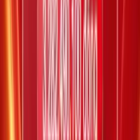
#
0289611
7
35
%
13
65
%
#
0289612
10
50
%
10
50
%
#
0289613
10
50
%
10
50
%
#
0289614
10
50
%
10
50
%
#
0289615
12
60
%
8
40
%
#
0289616
9
45
%
11
55
%
#
0289617
12
60
%
8
40
%
#
0289618
12
60
%
8
40
%
#
0289619
9
45
%
11
55
%
#
0289620
12
60
%
8
40
%
#
0289621
11
55
%
9
45
%
#
0289622
13
65
%
7
35
%
#
0289623
10
50
%
10
50
%
#
0289624
13
65
%
7
35
%
#
0289625
10
50
%
10
50
%
#
0289626
10
50
%
10
50
%
#
0289627
10
50
%
10
50
%
#
0289628
8
40
%
12
60
%
#
0289629
9
45
%
11
55
%