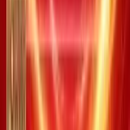
Miền Bắc
Miền Trung
Miền Nam
Thống kê lô tô
Thống kê lô tô gan
Thống kê đầu đuôi
Thống kê tần suất
Thống kê giải đặc biệt
Thống kê Vietlott loto
Thống kê loto gan Mega
Thống kê loto gan Power
Thống kê tần suất Mega
Thống kê tần suất Power
Thống kê tần suất Lotto
Tin tức
Phan tich XSMB ngay 01/07/2026: Lo 36 double