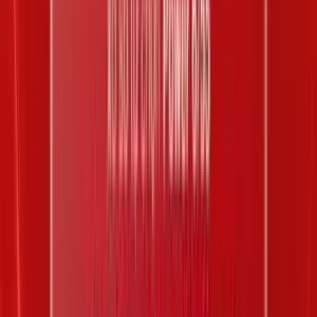
5
6
KQ Xổ Số Hôm Nay
Miền Bắc
Thái Bình
ĐT 123
Thần tài 4
Miền Nam
Đà Lạt
Tiền Giang
Kiên Giang
Miền Trung
Khánh Hòa
Kon Tum
Vietlott
Mega645
Loto535
Keno
Bingo
Thống kê lớn nhỏ Xổ số
Vietlott Keno trong 90 kỳ
quay gần nhất