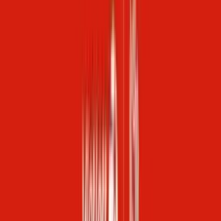
Trang chủ