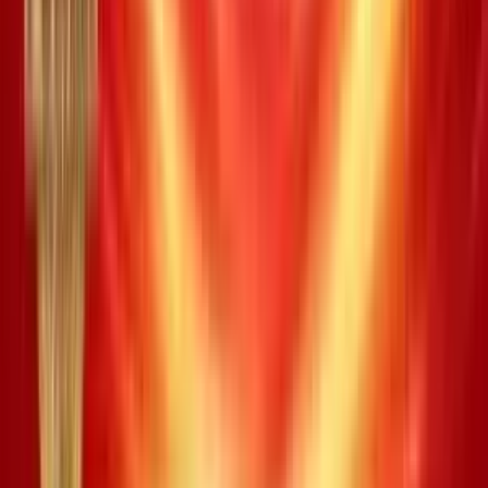
highlight
21:37 01/07/2026
Phien xo so Mien Bac ngay 01/07/2026 — ngay dau tien cua
thang 7 — mang nhieu diem thong ke an tuong: giai dac biet
31854 voi bach thu 54, lo 36 noi bat ca ve tan suat giai dac
biet lan trong ngay, cung chuoi lien tiep dai cua lo 60. Cung
xem xet […]
Hải Phòng Trúng Độc Đắc Lotto 5/35 Kỳ #00678
Ngày 02/06/2026 – Gần 6,9 Tỷ Đồng
18:03 05/06/2026
Kỳ quay số Vietlott Lotto 5/35 mang số hiệu #00678 ngày
02/06/2026 đã chính thức gọi tên chủ nhân giải Độc Đắc đến
từ Thành phố Hải Phòng với giá trị giải thưởng lên tới
6.828.830.000 đồng. Cùng điểm lại toàn bộ kết quả, phân tích
thống kê tần suất và số gan của Lotto […]
Một vé trúng Jackpot 2 hơn 3,2 tỉ đồng Vietlott
Power 6/55 ngày 02/06/2026