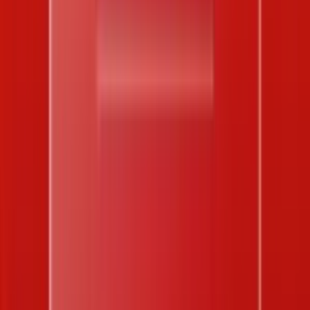
Đăng nhập