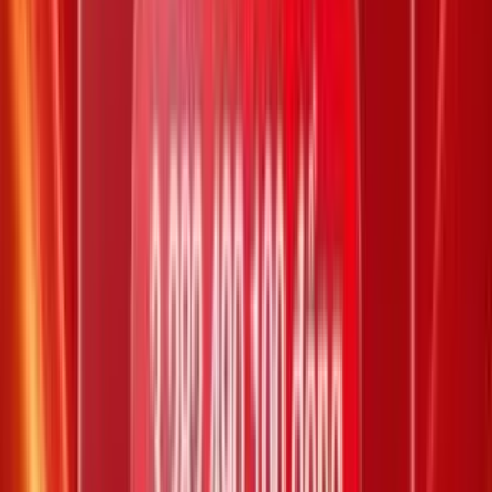
Chỉ trong vòng chưa đầy một tuần, ba trường hợp trúng độc
đắc xổ số Miền Nam liên tiếp xảy ra tại Đồng Nai, Cà Mau và
TP.HCM, mỗi người may mắn nhận về 4 tỉ đồng từ những tờ vé
số giản dị — câu chuyện truyền cảm hứng mạnh mẽ cho hàng
triệu […]
Gần 47 tỷ đồng tiền thưởng xổ số Miền Bắc đã
được chi trả trong tháng 04/2026
04:22 14/05/2026
Trong tháng 04/2026, nhiều khách hàng đã được Xổ Số Miền
Bắc (XSMB) chi trả thưởng với tổng giá trị gần 47 tỷ đồng. Xổ
Số Miền Bắc trao thưởng giải đặc biệt Tổng quan khoản trả
thưởng trong tháng 04/2026 Trong tháng 04/2026, hoạt động
chi trả thưởng của đơn vị xổ số kiến […]
Trúng Jackpot Mega 6/45 Lớn Nhất 8 Năm: 152
Tỷ Đồng và Hành Trình Đặc Biệt Của Người Đàn
Ông TP.HCM
12:33 12/05/2026
Một người đàn ông bán hàng tự do tại TP.HCM bỗng chốc trở