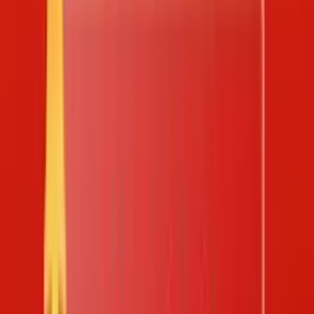
Phân tích
Phân tích XSMB
Phân tích XSMT
Phân tích XSMN
Phân tích
Vietlott
Thống kê
Thống kê giải đặc biệt
Thống kê xuất hiện giải đặc biệt
Thống
kê loto gan
Thống kê cặp lô tô cùng về
Thống kê lô kép
Thống
kê số lần xuất hiện 00-99
Thống kê đầu đuôi
Thống kê tần suất
lần xuất hiện
Thống kê tần suất xuất hiện lô tô
Thống kê tần
suất cặp lô tô
Thống kê tần suất Mega 645
Thống kê số gan