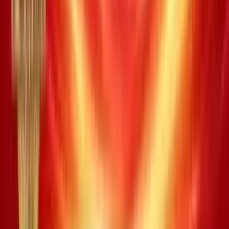
Phien xo so Mien Bac ngay 01/07/2026 — ngay dau tien cua
thang 7 — mang nhieu diem thong ke an tuong: giai dac biet
31854 voi bach thu 54, lo 36 noi bat ca ve tan suat giai dac
biet lan trong ngay, cung chuoi lien tiep dai cua lo 60. Cung
xem xet […]
Hải Phòng Trúng Độc Đắc Lotto 5/35 Kỳ #00678
Ngày 02/06/2026 – Gần 6,9 Tỷ Đồng
18:03 05/06/2026
Kỳ quay số Vietlott Lotto 5/35 mang số hiệu #00678 ngày
02/06/2026 đã chính thức gọi tên chủ nhân giải Độc Đắc đến
từ Thành phố Hải Phòng với giá trị giải thưởng lên tới
6.828.830.000 đồng. Cùng điểm lại toàn bộ kết quả, phân tích
thống kê tần suất và số gan của Lotto […]
Một vé trúng Jackpot 2 hơn 3,2 tỉ đồng Vietlott
Power 6/55 ngày 02/06/2026
17:30 03/06/2026
Kỳ quay Vietlott Power 6/55 ngày 02/06/2026 ghi nhận 1 vé
trúng Jackpot 2 trị giá hơn 3,2 tỉ đồng, trong khi Jackpot 1