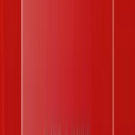
Miền Bắc
XS Miền Bắc
XS Điện toán 123
XS Điện toán 6x36
XS Điện toán
thần tài
Miền Trung
Miền Nam
Vietlott
Power 6/55
Mega 6/45
Lotto 5/35
Max 3D / Max 3D+
Max 3D
Pro
Keno
Bingo 18
Phân tích
Phân tích XSMB
Phân tích XSMT
Phân tích XSMN
Phân tích
Vietlott
Thống kê
Thống kê giải đặc biệt
Thống kê xuất hiện giải đặc biệt
Thống
kê loto gan
Thống kê cặp lô tô cùng về
Thống kê lô kép
Thống
kê số lần xuất hiện 00-99
Thống kê đầu đuôi
Thống kê tần suất
lần xuất hiện
Thống kê tần suất xuất hiện lô tô
Thống kê tần
suất cặp lô tô
Thống kê tần suất Mega 645
Thống kê số gan
Mega 645
Thống kê tần suất Power 655
Thống kê số gan
Power 655
Thống kê tần suất Loto 535
Thống kê số gan Lotto
535
Thống kê tần suất Vietlott Keno
Thống kê gan Vietlott
Keno
Thống kê đầu đuôi Vietlott Keno
Thống kê chẵn lẻ