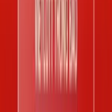
Sổ Mơ
API Cho nhà phát triển
Hôm nay:
Thứ hai
ngày
10
/
08
/
2026