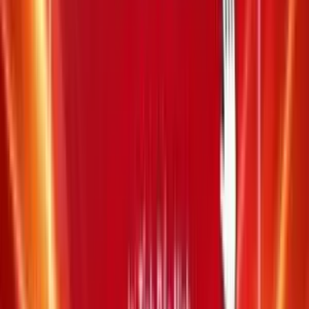
Lịch quay thưởng các đài xổ số – Lịch xổ số Việt
Nam đầy đủ & chính xác
15:24 23/05/2025
Lịch quay thưởng các đài xổ số hôm nay là thông tin được
nhiều người chơi quan tâm để theo dõi thời gian mở thưởng và
tra cứu kết quả đúng đài, đúng miền. Bài viết dưới đây tổng
hợp lịch quay xổ số kiến thiết truyền thống Miền Bắc – Miền
Trung – Miền […]
Khách hàng TP HCM trúng thưởng Vietlott
Jackpot 73 tỷ từ 30.000 đồng mua vé
19:00 12/04/2023
Một khách hàng tại TP HCM trúng thưởng Vietlott năm 2023
với giải Jackpot 73 tỷ đồng sau khi chi 30.000 đồng mua 3 vé
Vietlott qua điện thoại. Câu chuyện gây chú ý bởi phản ứng bất
ngờ của người trúng và cách ông dự tính sử dụng khoản tiền
lớn sau khi nhận […]
Xem thêm