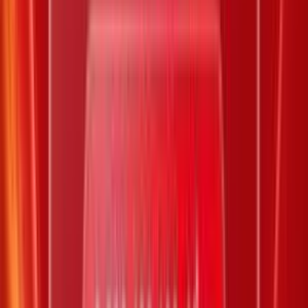
Trùng 03 trong 20 số
10.000 đ
42
Xác định kết quả
Giá trị trúng thưởng
Số lượng
Trùng 05 trong 20 số
4.400.000 đ
0
Trùng 04 trong 20 số
0 đ
1
Trùng 03 trong 20 số
10.000 đ
30
Xác định kết quả
Giá trị trúng thưởng
Số lượng
Trùng 04 trong 20 số
400.000 đ
0
Trùng 03 trong 20 số
50.000 đ
13
Trùng 02 trong 20 số
10.000 đ
36
Xác định kết quả
Giá trị trúng thưởng
Số lượng
Trùng 03 trong 20 số
200.000 đ
0
Trùng 02 trong 20 số
20.000 đ
55
Xác định kết quả
Giá trị trúng thưởng
Số lượng
Trùng 02 trong 20 số
90.000 đ
44
Xác định kết quả
Giá trị trúng thưởng
Số lượng
Trùng 01 trong 20 số
20.000 đ
10
Xác định kết quả
Giá trị trúng thưởng
Số lượng
15 số trở lên là số chẵn
200.000 đ
0
13 hoặc 14 số là số chẵn
40.000 đ
0