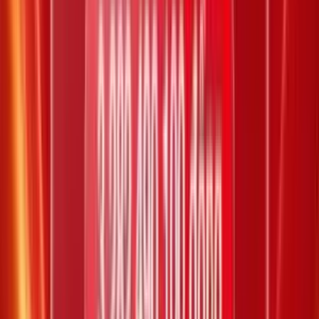
11 hoặc 12 số là số chẵn
20.000 đ
0
Hòa 10 số chẵn và 10 số lẻ
20.000 đ
0
11 hoặc 12 số là số lẻ
20.000 đ
19
13 hoặc 14 số là số lẻ
40.000 đ
0
15 số trở lên là số lẻ
200.000 đ
0
Giá trị trúng
Số
Xác định kết quả
thưởng
lượng
Lớn từ 13 số trở lên từ 41-80
26.000 đ
0
Lớn từ 11 hoặc 12 số từ 41-80
10.000 đ
0
Hòa lớn nhỏ 10 số từ 01 đến 40 và 10
26.000 đ
20
số từ 41 đến 80
Nhỏ từ 11 hoặc 12 số từ 01-40
10.000 đ
0
Nhỏ từ 13 số trở lên từ 01 đến 40
26.000 đ
0
- Tổng giá trị giải thưởng tối đa thanh toán cho hạng giải
trùng 10 số trong 20 số trong một kỳ quay số mở thưởng
không vượt quá 10 tỷ đồng
- Trường hợp trong kỳ quay số mở thưởng có 5 lần trúng
thưởng hoặc ít hơn, mỗi lần trúng thưởng nhận 2 tỷ đồng
tiền thưởng
- Trường hợp trong kỳ quay số mở thưởng có nhiều hơn 5