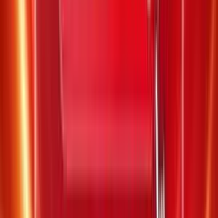
9
Lớn/Hòa/Nhỏ:
Nhỏ
3
2
4
Chọn 1 số
Chọn 2 số trùng nhau
Chọn 3 số trùng nhau
Cộng tổng
Lớn/Hòa/Nhỏ
Xác định kết quả
Giá trị trúng thưởng
Số lượng
Kết quả quay số có một số 1
12.000 đ
0
Kết quả quay số có hai số 1
20.000 đ
0
Kết quả quay số có ba số 1
0 đ
0
Kết quả quay số có một số 2
12.000 đ
2
Kết quả quay số có hai số 2
20.000 đ
0
Kết quả quay số có ba số 2
30.000 đ
0
Kết quả quay số có một số 3
12.000 đ
8
Kết quả quay số có hai số 3
20.000 đ
0