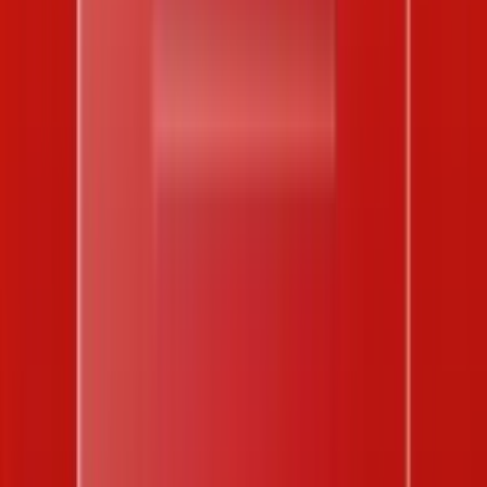
Vietlott Keno
Thống kê lớn nhỏ Vietlott Keno
Trực tiếp
Trực tiếp xổ số Miền Bắc
Trực tiếp xổ số Miền Trung
Trực tiếp
xổ số Miền Nam
Trực tiếp xổ số Vietlott Mega 6/45
Trực tiếp
xổ số Vietlott Power 6/55
Tin tức
Sổ Mơ
Nhà phát triển