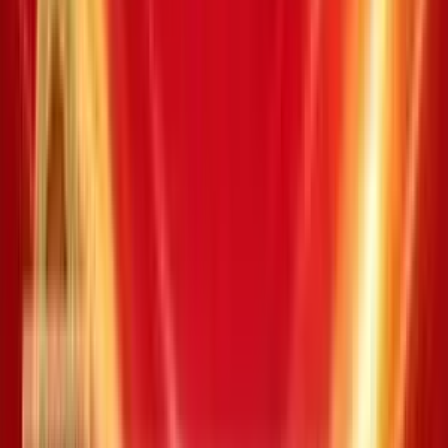
Tổng kết quả ba lần quay số là
200.000 đ
0
16
Tổng kết quả ba lần quay số là
400.000 đ
0
17
Tổng kết quả ba lần quay số là
1.200.000 đ
0
18
Giá trị trúng
Số
Xác định kết quả
thưởng
lượng
Tổng kết quả ba lần quay số từ 3
15.000 đ
269
đến 9
Tổng kết quả ba lần quay số là 10
20.000 đ
0
hoặc 11
Tổng kết quả ba lần quay số là 12
15.000 đ
0
hoặc 18
Chi tiết
Kết quả XS Power 655 hôm nay
Vietlott Power
/
Power 08-08-2026
/
Kỳ #01382
Kỳ quay thưởng: