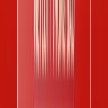
Miền Bắc
XS Miền Bắc
XS Điện toán 123
XS Điện toán 6x36
XS Điện toán
thần tài
Miền Trung
Miền Nam
Vietlott
Power 6/55
Mega 6/45
Lotto 5/35
Max 3D / Max 3D+
Max 3D
Pro
Keno
Bingo 18
Phân tích
Phân tích XSMB
Phân tích XSMT
Phân tích XSMN
Phân tích
Vietlott
Thống kê
Thống kê giải đặc biệt
Thống kê xuất hiện giải đặc biệt
Thống
kê loto gan
Thống kê cặp lô tô cùng về
Thống kê lô kép
Thống
kê số lần xuất hiện 00-99
Thống kê đầu đuôi
Thống kê tần suất
lần xuất hiện
Thống kê tần suất xuất hiện lô tô
Thống kê tần
suất cặp lô tô
Thống kê tần suất Mega 645
Thống kê số gan
Mega 645
Thống kê tần suất Power 655
Thống kê số gan
Power 655
Thống kê tần suất Loto 535
Thống kê số gan Lotto
535
Thống kê tần suất Vietlott Keno
Thống kê gan Vietlott
Keno
Thống kê đầu đuôi Vietlott Keno
Thống kê chẵn lẻ