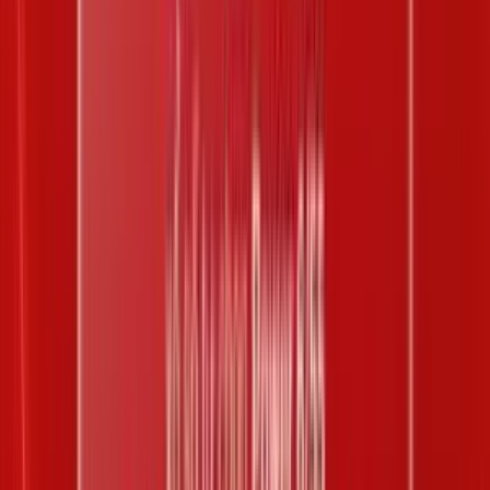
Các loại hình xổ số của Vietlott hiện đang có mức giải thưởng
lớn nhất tại Việt Nam. Giá trị giải thưởng cộng dồn lên tới hàng
chục, hàng trăm tỉ đồng.
Power 6/55
65.463.188.250
VNĐ
Mega 6/45
14.788.722.000
VNĐ
Lotto 5/35
6.947.972.500
VNĐ
Kết quả XS Lotto 5/35 hôm nay
Lotto 5/35
/
Xổ số Lotto 535 ngày 09-08-2026
Kỳ quay thưởng:
#
00813
04
13
21
23
28
|