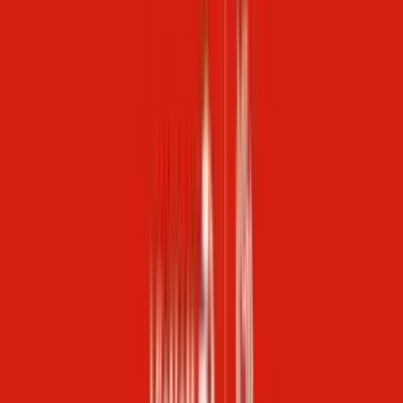
Trang chủ