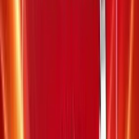
Kết quả quay số có ba số 3
30.000 đ
0
Kết quả quay số có một số 4
12.000 đ
0
Kết quả quay số có hai số 4
20.000 đ
0
Kết quả quay số có ba số 4
30.000 đ
0
Kết quả quay số có một số 5
12.000 đ
0
Kết quả quay số có hai số 5
20.000 đ
0
Kết quả quay số có ba số 5
30.000 đ
0
Kết quả quay số có một số 6
12.000 đ
0
Kết quả quay số có hai số 6
20.000 đ
0
Kết quả quay số có ba số 6
30.000 đ
0
Giá trị trúng
Số
Xác định kết quả
thưởng
lượng
Kết quả quay số có ít nhất hai
75.000 đ
0
số 1
Kết quả quay số có ít nhất hai
75.000 đ
0
số 2
Kết quả quay số có ít nhất hai
75.000 đ
0
số 3
Kết quả quay số có ít nhất hai
75.000 đ
0
số 4