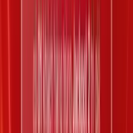
11
14
17
19
21
28
29
41
42
54
56
57
61
62
69
72
76
Chọn 10 số
Chọn 9 số
Chọn 8 số
Chọn 7 số
Chọn 6 số
Chọn 5 số