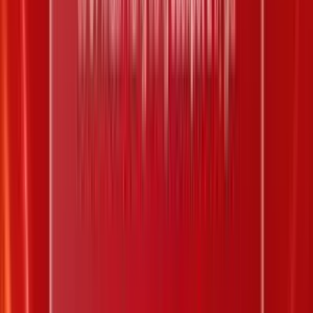
Chọn 4 số
Chọn 3 số
Chọn 2 số
Chọn 1 số
Chẵn / Lẻ
Lớn / Nhỏ
Xác định kết quả
Giá trị trúng thưởng
Số lượng
Trùng 10 trong 20 số
2.000.000.000 đ
0
Trùng 09 trong 20 số
150.000.000 đ
0
Trùng 08 trong 20 số
8.000.000 đ
0
Trùng 07 trong 20 số
710.000 đ
1
Trùng 06 trong 20 số
80.000 đ
1
Trùng 05 trong 20 số
20.000 đ
16
Trùng 00 trong 20 số
10.000 đ
17
Xác định kết quả
Giá trị trúng thưởng
Số lượng
Trùng 09 trong 20 số
800.000.000 đ
0
Trùng 08 trong 20 số
12.000.000 đ
0
Trùng 07 trong 20 số
1.500.000 đ
0
Trùng 06 trong 20 số
150.000 đ
1