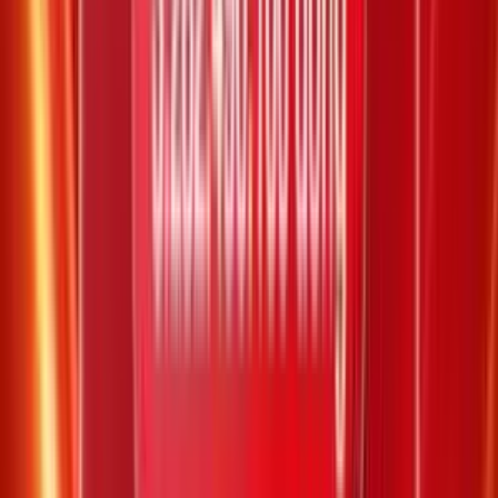
lần trúng thưởng, giá trị trả thưởng cho mỗi lần trúng
thưởng là 10 tỷ (chia cho) số lần trúng thưởng
- Giá trị trúng thưởng được tính theo số lần tham dự
thưởng của số trúng thưởng (01 lần tham gia mệnh giá
10.000 đồng) nhân với giá trị giải thưởng tương ứng với
01 lần tham dự giải thưởng
- Người trúng thưởng chỉ được lĩnh một hạng giải thưởng
duy nhất ứng với mỗi cách chơi bổ sung.
- Giá trị lĩnh thưởng được tính theo số lần tham gia dự
thưởng của cách chơi bổ sung (01 lần tham gia dự
thưởng mệnh giá 10.000 đồng) nhân với giá trị giải
thưởng tương ứng với 01 lần tham gia dự thưởng
- Trường hợp có sự thay đổi về số lượng, cơ cấu và giá
trị của các giải thưởng, Vietlott sẽ có thông báo bổ sung.
Chi tiết
XS Bingo - Kết quả Bingo hôm nay
Bingo 18
/
Bingo 09-08-2026
/
Kỳ #0180775
Cửa tổng: