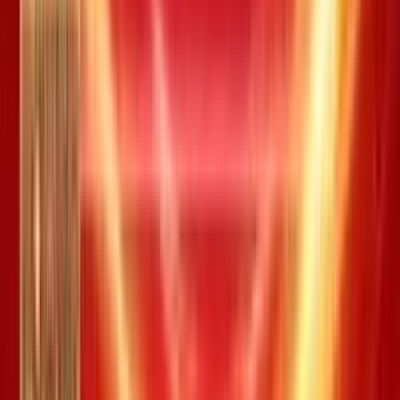
Giải Nhì
Trùng khớp 3 chữ số đầu
110 lần
Giải Ba
Trùng khớp 3 chữ số cuối
110 lần
Giải Tư
Trùng khớp 2 chữ số đầu
10 lần
Giải Năm
Trùng khớp 2 chữ số cuối
10 lần
Nhờ có tới 5 hạng giải với điều kiện trúng thưởng linh hoạt
(đầu, cuối, toàn bộ dãy số), tỷ lệ người chơi trúng ít nhất một
giải nhỏ trong Thần Tài cao hơn đáng kể so với nhiều loại hình
xổ số điện toán khác của Vietlott như
Power 6/55
hay
Mega
6/45
.
Lịch Quay Thưởng Và Cách Dò Kết Quả
Thần Tài
Xổ số Thần Tài 4 mở thưởng
hàng ngày
, từ Thứ Hai đến Chủ
Nhật, kết quả thường được công bố vào khoảng
18h00
mỗi
ngày. Đây là một lợi thế lớn giúp người chơi không phải chờ đợi
lâu như hình thức xổ số truyền thống chỉ quay theo lịch cố định
trong tuần của từng đài, ví dụ như
xổ số miền Bắc
.
3 Bước Dò Kết Quả Thần Tài Nhanh Chóng