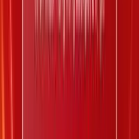
4
13
lần
13
%
9
13
lần
13
%
6
11
lần
11
%
1
9
lần
9
%
3
9
lần
9
%
8
9
lần
9
%
2
8
lần
8
%
5
8
lần
8
%
7
6
lần
6
%
10 chữ số điện toán Thần Tài về ít nhất trong 30
ngày qua