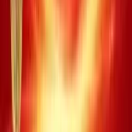
mở thưởng hàng ngày.
Điện Toán 123
:
Chọn dãy số theo nhiều cụm (3 chữ số),
có nhiều kiểu đặt cược khác nhau như chọn đầu, chọn
đuôi.
Điện Toán 6×36
:
Chọn 6 số trong dải từ 1–36, hình thức
chơi gần giống xổ số truyền thống hơn.
Việc hiểu rõ sự khác biệt này giúp người chơi lựa chọn được
sản phẩm phù hợp với sở thích: nếu thích sự đơn giản, dễ nhớ
số và tần suất quay dày đặc, Thần Tài là lựa chọn lý tưởng.
Nếu muốn thử vận may với giải thưởng lớn hơn, các sản phẩm
như
Vietlott Keno
hoặc Power 6/55 sẽ phù hợp hơn.
Mẹo Theo Dõi Và Phân Tích Kết Quả
Thần Tài Thông Minh
Mặc dù Thần Tài là hình thức xổ số điện toán chọn số hoàn
toàn ngẫu nhiên bằng máy, nhiều người chơi vẫn có thói quen
theo dõi lịch sử kết quả để tham khảo quy luật xuất hiện của
các cặp số. Một số kinh nghiệm phổ biến: