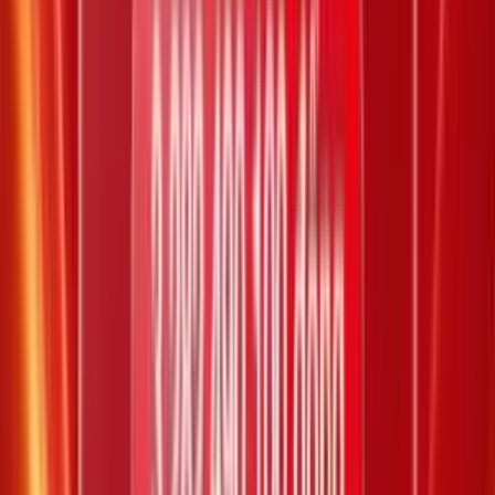
Đài:
Dò ngay
Xổ số hôm qua