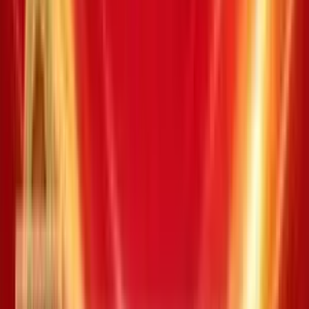
Một điểm cộng lớn của Thần Tài là người chơi không cần phải
hiểu nhiều luật lệ phức tạp – chỉ cần nhớ đúng 4 số mình đã
chọn và so sánh trực tiếp với kết quả chính thức.
Mệnh Giá Vé Và Cách Tính Thưởng
Giá trị giải thưởng được tính dựa trên bội số của mệnh giá vé
đã mua. Ví dụ, nếu mệnh giá vé là 10.000 đồng và người chơi
trúng giải Nhất (hệ số 1.220 lần), số tiền nhận được sẽ là
12.200.000 đồng. Đây là mức thưởng rất hấp dẫn so với số
vốn bỏ ra ban đầu, đặc biệt khi so với các hình thức cá cược
truyền thống.
Cơ Cấu Giải Thưởng Xổ Số Thần Tài 4
Thần Tài 4 có 5 hạng giải thưởng tương ứng với các mức độ
trùng khớp số khác nhau. Dưới đây là bảng cơ cấu giải thưởng
chi tiết:
Giải thưởng
Điều kiện trúng thưởng
Hệ số nhân (so với mệnh giá vé)
Giải Nhất
Trùng khớp cả 4 chữ số
1.220 lần