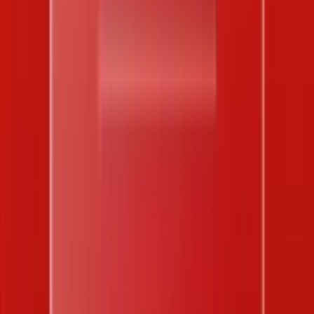
Vietlott Keno
Thống kê lớn nhỏ Vietlott Keno
Trực tiếp
Trực tiếp xổ số Miền Bắc
Trực tiếp xổ số Miền Trung
Trực tiếp
xổ số Miền Nam
Trực tiếp xổ số Vietlott Mega 6/45
Trực tiếp
xổ số Vietlott Power 6/55
Tin tức
Sổ Mơ
Nhà phát triển