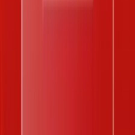
Miền Bắc
XS Miền Bắc
XS Điện toán 123
XS Điện toán 6x36
XS Điện toán
thần tài
Miền Trung
Miền Nam
Vietlott
Power 6/55
Mega 6/45
Lotto 5/35
Max 3D / Max 3D+
Max 3D
Pro
Keno
Bingo 18
Phân tích
Phân tích XSMB
Phân tích XSMT
Phân tích XSMN
Phân tích
Vietlott
Thống kê
Thống kê giải đặc biệt
Thống kê xuất hiện giải đặc biệt
Thống
kê loto gan
Thống kê cặp lô tô cùng về
Thống kê lô kép
Thống
kê số lần xuất hiện 00-99
Thống kê đầu đuôi
Thống kê tần suất
lần xuất hiện
Thống kê tần suất xuất hiện lô tô
Thống kê tần
suất cặp lô tô
Thống kê tần suất Mega 645
Thống kê số gan
Mega 645
Thống kê tần suất Power 655
Thống kê số gan
Power 655
Thống kê tần suất Loto 535
Thống kê số gan Lotto
535
Thống kê tần suất Vietlott Keno
Thống kê gan Vietlott
Keno
Thống kê đầu đuôi Vietlott Keno
Thống kê chẵn lẻ