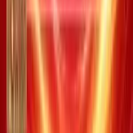
Thống kê lô tô gan
Thống kê đầu đuôi
Thống kê tần suất
Thống kê giải đặc biệt
Thống kê Vietlott loto
Thống kê loto gan Mega
Thống kê loto gan Power
Thống kê tần suất Mega
Thống kê tần suất Power
Thống kê tần suất Lotto
Tin tức
Phan tich XSMB ngay 01/07/2026: Lo 36 double
highlight
21:37 01/07/2026
Phien xo so Mien Bac ngay 01/07/2026 — ngay dau tien cua
thang 7 — mang nhieu diem thong ke an tuong: giai dac biet
31854 voi bach thu 54, lo 36 noi bat ca ve tan suat giai dac