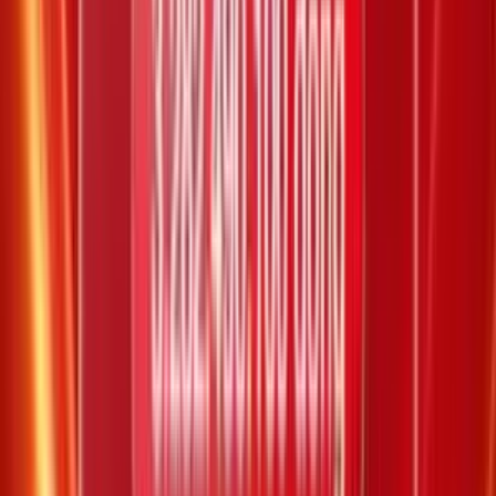
Mơ thấy rắn nước rượt đuổi
Bạn đang lo lắng điều gì đó, cần đối mặt thay vì né tránh
Con số may mắn:
18 – 81
Mơ thấy rắn nước chết
Dấu hiệu kết thúc khó khăn, bắt đầu giai đoạn ổn định
hơn
Số:
04 – 40
Mơ thấy nhiều rắn nước
Biểu tượng của sự may mắn nhân đôi, vận tài lộc tăng
Số đẹp:
66 – 86
Mơ thấy bắt được rắn nước
Điềm báo nắm bắt được cơ hội lớn trong công việc
Số:
16 – 61