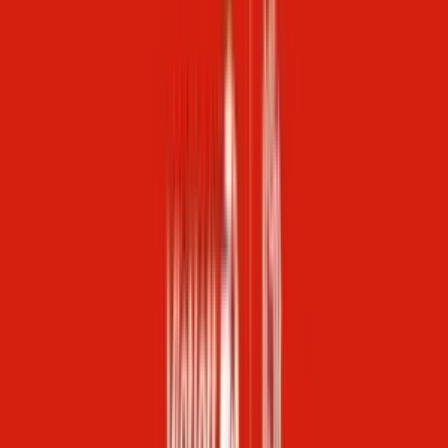
Trang chủ