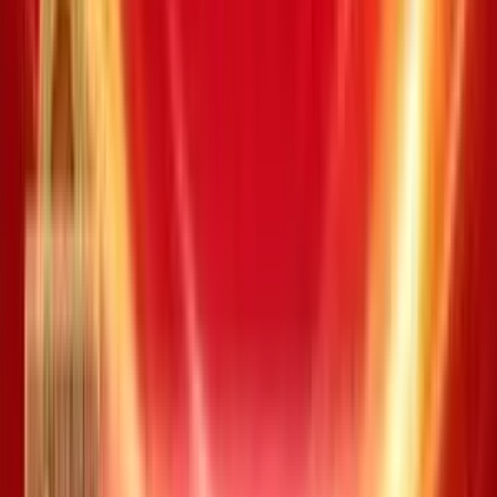
Đài:
Dò ngay
Xổ số hôm qua
XSMB
Đà Lạt
Tiền Giang
Kiên Giang
Khánh Hòa
Kon Tum
Tường thuật trực tiếp
Miền Bắc
Miền Trung
Miền Nam
Thống kê lô tô