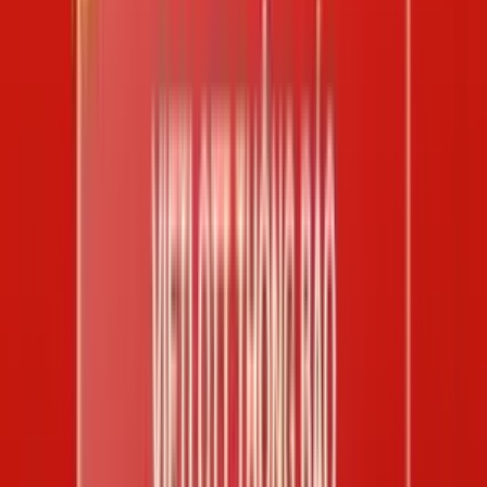
Sổ Mơ
API Cho nhà phát triển
Hôm nay:
Thứ hai
ngày
10
/
08
/
2026