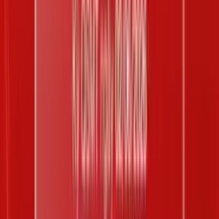
Trang chủ
/
Sổ mơ
/
Mơ thấy rắn nước tương ứng với những con
số may mắn nào? Giải mã chi tiết 2025
Tháng
8
/
2026
T2
T3
T4
T5
T6
T7
CN
27
28
29
30
31
1
2
3
4
5
6
7
8
9
10
11
12