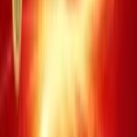
quay Power 6/55 […]
Xổ Số May Mắn - Chúc bạn luôn may mắn với những gì đã
chọn!
Cập nhật kết quả xổ số kiến thiết truyền thống 3 miền, xổ số
điện toán và Vietlott nhanh, chính xác, phân tích kết quả xổ số
miền Bắc, Trung, Nam bằng công nghệ AI.
XSMB
XSMT
XSMN
Mega 6/45
Power 6/55
Lotto 5/35
Max 3D
Pro
Bingo 18
Max 3D
Keno
Thống kê giải đặc biệt
Thống kê loto gan
Tin
tức
Sổ Mơ
Điều khoản sử dụng
Quy định và chính sách bảo mật và bảo vệ
dữ liệu cá nhân
Về chúng tôi
Liên hệ
Fanpage
Tiktok
Instagram
cskh.xosomayman@gmail.com
HH1C chung cư
Linh Đàm, phường Hoàng Liệt, quận Hoàng Mai, Hà Nội
Xổ Số May Mắn (XSMM.VN) cung cấp nội dung và dịch vụ trên
website xổ số chỉ mang tính chất tham khảo. Chúng tôi không