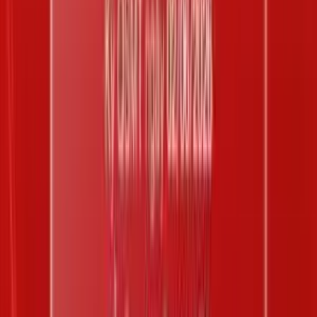
Đăng nhập