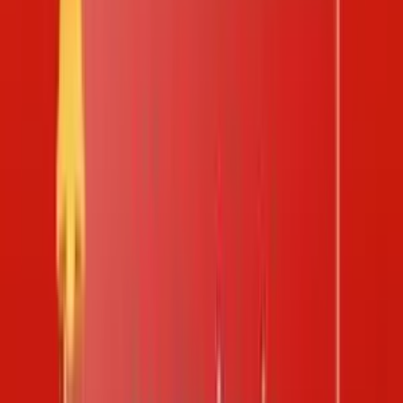
Vietlott
Power 6/55
Mega 6/45
Lotto 5/35
Max 3D / Max 3D+
Max 3D
Pro
Keno
Bingo 18
Trực tiếp
Trực tiếp xổ số Miền Bắc
Trực tiếp xổ số Miền Trung
Trực tiếp
xổ số Miền Nam
Trực tiếp xổ số Vietlott Mega 6/45
Trực tiếp
xổ số Vietlott Power 6/55