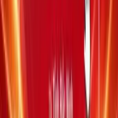
Đài:
Dò ngay