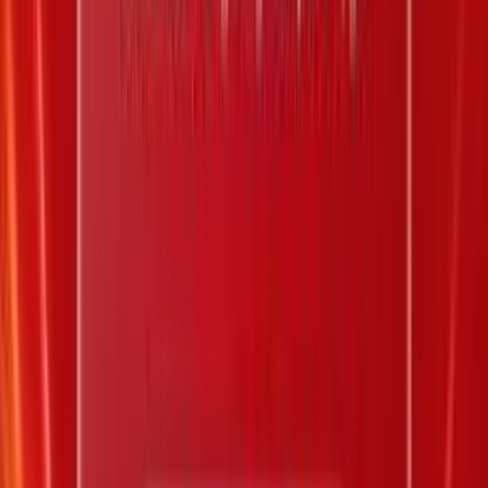
Trang chủ
/
Kết quả XSMN
/
Xổ số Bạc Liêu
/
Kết quả Loto
Tháng
8
/
2026
T2
T3
T4
T5
T6
T7
CN
27
28
29
30
31
1
2
3
4
5
6
7
8
9
10