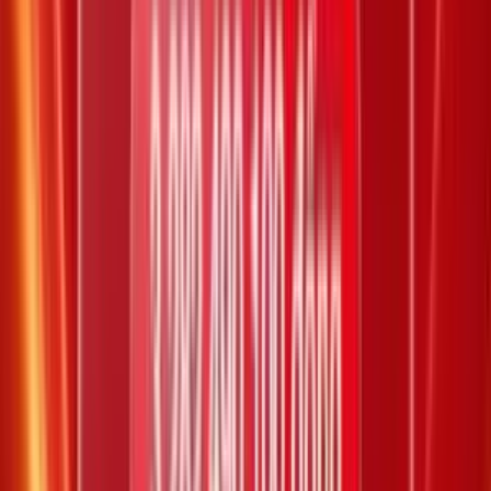
96537
80559
4
19830
21333
38472
99914
5
6870
7275
6
8826
8686
7
384
8
44
Đầy đủ
2 số
3 số
0
1
2
3
4
5
6
7
8
9
Bảng lô tô
Đồng Nai
ngày
22-07-2026
Lô MN
/
Lô MN Thứ tư
/
Lô DN 22-07-2026
Đầu
Đuôi
Đầu
Đuôi
0
2
,
6
,
3
,
7
,
0
1
8
,
4
,
1