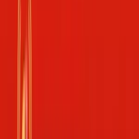
Vietlott
Power 6/55
Mega 6/45
Lotto 5/35
Max 3D / Max 3D+
Max 3D
Pro
Keno
Bingo 18
Trực tiếp
Trực tiếp xổ số Miền Bắc
Trực tiếp xổ số Miền Trung
Trực tiếp
xổ số Miền Nam
Trực tiếp xổ số Vietlott Mega 6/45
Trực tiếp
xổ số Vietlott Power 6/55