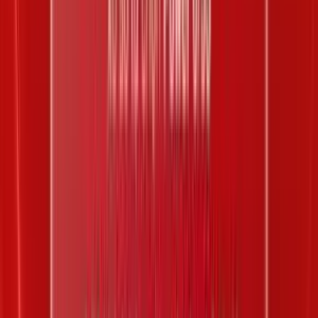
Bảng lô tô
Đồng Nai
ngày
05-08-2026
Lô XSMN
/
Lô XSMN thứ tư
/
Lô Đồng Nai thứ tư
Đầu
Đuôi
Đầu
Đuôi
0
9
,
4
,
1
,
6
,
0
1
4
,
1
,
0
,
5
,
1
,
6
,
1
2
8
,
4
,
8
,
2
3
6
,
6
,
3
4
1
,
2
,
8
,
8
,
0
,
4
5
1
,
5
6
3
,
1
,
0
,
3
,
6
7
7
8
9
,
4
,
9
,
4
,
8
,
2
,
2
,
8
,
8
9
8
,
8
,
0
,
9
Với mỗi
10.000đ
khi mua vé số
XS
DN
, bạn đã đóng góp
khoảng
3.000đ
đến
3.500đ
vào Ngân sách phát triển
Đồng Nai
.
Xem thêm