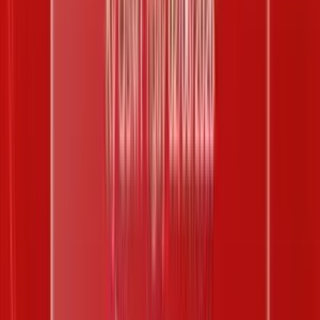
KQ Xổ Số Hôm Nay
Miền Bắc
Hà Nội
ĐT 123
Thần tài 4
Miền Nam
TP. HCM
Đồng Tháp
Cà Mau
Miền Trung
Huế
Phú Yên
Vietlott
Max3D
Loto535
Keno
Bingo
XSDN, Kết quả xổ số Đồng
Nai hôm nay
XSMN
/
XSMN Thứ tư
/
XSMN 05-08-2026