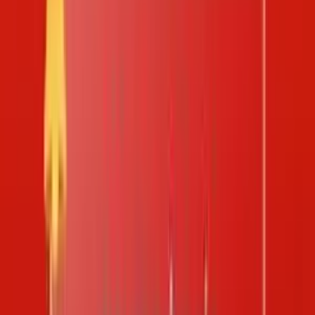
Vietlott
Power 6/55
Mega 6/45
Lotto 5/35
Max 3D / Max 3D+
Max 3D
Pro
Keno
Bingo 18
Trực tiếp
Trực tiếp xổ số Miền Bắc
Trực tiếp xổ số Miền Trung
Trực tiếp
xổ số Miền Nam
Trực tiếp xổ số Vietlott Mega 6/45
Trực tiếp
xổ số Vietlott Power 6/55