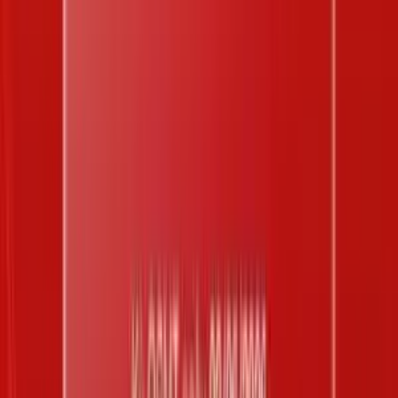
Sổ Mơ
API Cho nhà phát triển
Hôm nay:
Thứ hai
ngày
10
/
08
/
2026