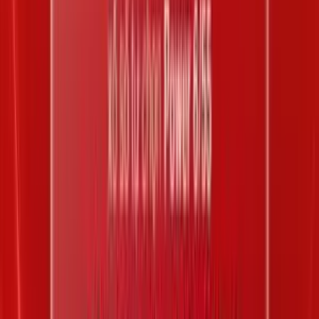
Miền Bắc
XS Miền Bắc
XS Điện toán 123
XS Điện toán 6x36
XS Điện toán
thần tài
Miền Trung
Miền Nam
Vietlott
Power 6/55
Mega 6/45
Lotto 5/35
Max 3D / Max 3D+
Max 3D
Pro
Keno
Bingo 18
Phân tích
Phân tích XSMB
Phân tích XSMT
Phân tích XSMN
Phân tích
Vietlott
Thống kê
Thống kê giải đặc biệt
Thống kê xuất hiện giải đặc biệt
Thống
kê loto gan
Thống kê cặp lô tô cùng về
Thống kê lô kép
Thống
kê số lần xuất hiện 00-99
Thống kê đầu đuôi
Thống kê tần suất
lần xuất hiện
Thống kê tần suất xuất hiện lô tô
Thống kê tần
suất cặp lô tô
Thống kê tần suất Mega 645
Thống kê số gan
Mega 645
Thống kê tần suất Power 655
Thống kê số gan
Power 655
Thống kê tần suất Loto 535
Thống kê số gan Lotto
535
Thống kê tần suất Vietlott Keno
Thống kê gan Vietlott
Keno
Thống kê đầu đuôi Vietlott Keno
Thống kê chẵn lẻ