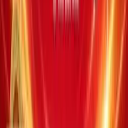
Đà Lạt
Tiền Giang
Kiên Giang
Khánh Hòa
Kon Tum
Tường thuật trực tiếp
Miền Bắc
Miền Trung
Miền Nam
Thống kê lô tô
Thống kê lô tô gan
Thống kê đầu đuôi
Thống kê tần suất
Thống kê giải đặc biệt
Thống kê Vietlott loto
Thống kê loto gan Mega
Thống kê loto gan Power