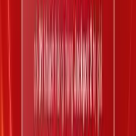
Vietlott Keno
Thống kê lớn nhỏ Vietlott Keno
Trực tiếp
Trực tiếp xổ số Miền Bắc
Trực tiếp xổ số Miền Trung
Trực tiếp
xổ số Miền Nam
Trực tiếp xổ số Vietlott Mega 6/45
Trực tiếp
xổ số Vietlott Power 6/55
Tin tức
Sổ Mơ
Nhà phát triển