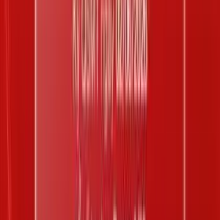
Đăng nhập