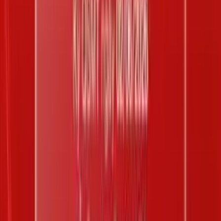
Đăng nhập