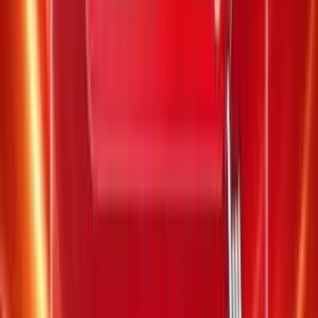
Đầu
Đuôi
Đầu
Đuôi
0
3
,
6
,
7
,
6
,
6
,
8
,
0
1
5
,
4
,
1
2
9
,
3
,
6
,
2
3
3
,
8
,
2
,
3
,
0
,
3
4
1
,
4
,
9
,
4
,
4
5
1
,
7
,
5
6
8
,
0
,
0
,
2
,
0
,
6
7
0
,
8
,
5
,
7
8
0
,
6
,
3
,
7
,
8
9
2
,
4
,
9
Nhận KQXS
Đà Nẵng
soạn
XS
DNA
gửi
8136
(1.500đ/SMS)
Dò kết quả
Bộ số:
Ngày: