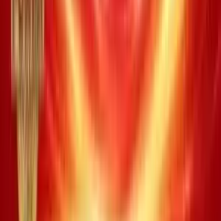
18:03 05/06/2026
Kỳ quay số Vietlott Lotto 5/35 mang số hiệu #00678 ngày
02/06/2026 đã chính thức gọi tên chủ nhân giải Độc Đắc đến
từ Thành phố Hải Phòng với giá trị giải thưởng lên tới
6.828.830.000 đồng. Cùng điểm lại toàn bộ kết quả, phân tích
thống kê tần suất và số gan của Lotto […]
Một vé trúng Jackpot 2 hơn 3,2 tỉ đồng Vietlott
Power 6/55 ngày 02/06/2026
17:30 03/06/2026
Kỳ quay Vietlott Power 6/55 ngày 02/06/2026 ghi nhận 1 vé
trúng Jackpot 2 trị giá hơn 3,2 tỉ đồng, trong khi Jackpot 1
chưa có chủ nhân. Dưới đây là tổng hợp kết quả, cơ cấu giải
thưởng và các điểm đáng chú ý từ kỳ quay 01353. Kết quả kỳ
quay Power 6/55 […]