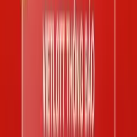
Phân tích
Phân tích XSMB
Phân tích XSMT
Phân tích XSMN
Phân tích
Vietlott
Thống kê
Thống kê giải đặc biệt
Thống kê xuất hiện giải đặc biệt
Thống
kê loto gan
Thống kê cặp lô tô cùng về
Thống kê lô kép
Thống
kê số lần xuất hiện 00-99
Thống kê đầu đuôi
Thống kê tần suất
lần xuất hiện
Thống kê tần suất xuất hiện lô tô
Thống kê tần
suất cặp lô tô
Thống kê tần suất Mega 645
Thống kê số gan