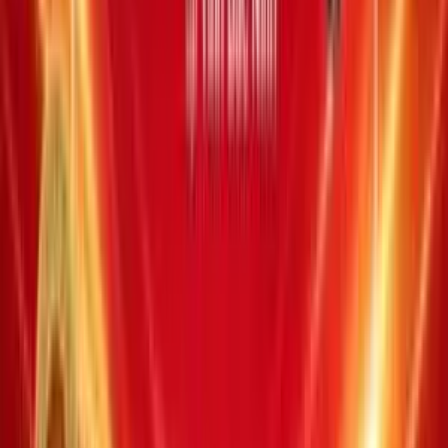
Xổ số hôm qua
XSMB
Sóc Trăng
Cần Thơ
Đồng Nai
Đà Nẵng
Khánh Hòa
Tường thuật trực tiếp
Miền Bắc
Miền Trung
Miền Nam
Thống kê lô tô
Thống kê lô tô gan
Thống kê đầu đuôi
Thống kê tần suất
Thống kê giải đặc biệt