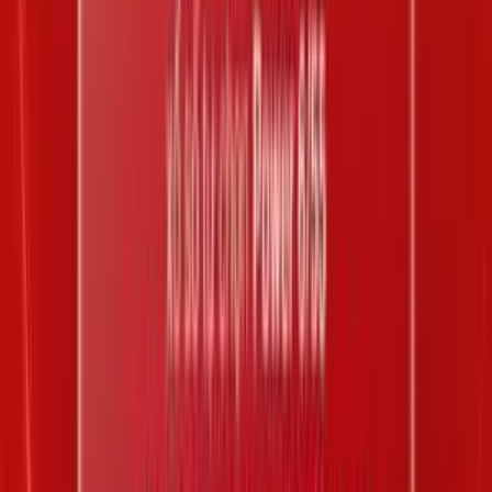
Miền Bắc
XS Miền Bắc
XS Điện toán 123
XS Điện toán 6x36
XS Điện toán
thần tài
Miền Trung
Miền Nam
Vietlott
Power 6/55
Mega 6/45
Lotto 5/35
Max 3D / Max 3D+
Max 3D
Pro
Keno
Bingo 18
Phân tích
Phân tích XSMB
Phân tích XSMT
Phân tích XSMN
Phân tích
Vietlott
Thống kê
Thống kê giải đặc biệt
Thống kê xuất hiện giải đặc biệt
Thống
kê loto gan
Thống kê cặp lô tô cùng về
Thống kê lô kép
Thống
kê số lần xuất hiện 00-99
Thống kê đầu đuôi
Thống kê tần suất
lần xuất hiện
Thống kê tần suất xuất hiện lô tô
Thống kê tần
suất cặp lô tô
Thống kê tần suất Mega 645
Thống kê số gan
Mega 645
Thống kê tần suất Power 655
Thống kê số gan
Power 655
Thống kê tần suất Loto 535
Thống kê số gan Lotto
535
Thống kê tần suất Vietlott Keno
Thống kê gan Vietlott
Keno
Thống kê đầu đuôi Vietlott Keno
Thống kê chẵn lẻ