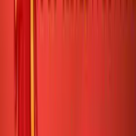
Trang chủ
/
Kết quả XSMT
/
Xổ số Gia Lai
/
Kết quả Loto
Tháng
8
/
2026
T2
T3
T4
T5
T6
T7
CN
27
28
29
30
31
1
2
3
4
5
6
7
8
9