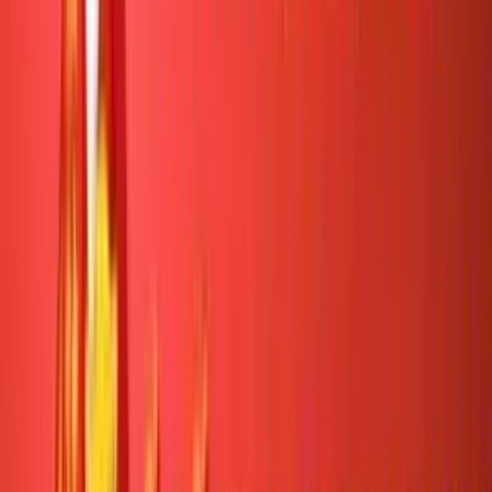
Đăng nhập