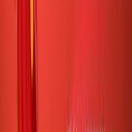
10
11
12
13
14
15
16
17
18
19
20
21
22
23
24
25
26
27
28
29
30
31
1
2