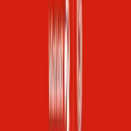
Trang chủ