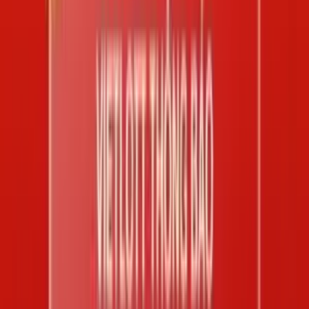
Phân tích
Phân tích XSMB
Phân tích XSMT
Phân tích XSMN
Phân tích
Vietlott
Thống kê
Thống kê giải đặc biệt
Thống kê xuất hiện giải đặc biệt
Thống
kê loto gan
Thống kê cặp lô tô cùng về
Thống kê lô kép
Thống
kê số lần xuất hiện 00-99
Thống kê đầu đuôi
Thống kê tần suất
lần xuất hiện
Thống kê tần suất xuất hiện lô tô
Thống kê tần
suất cặp lô tô
Thống kê tần suất Mega 645
Thống kê số gan