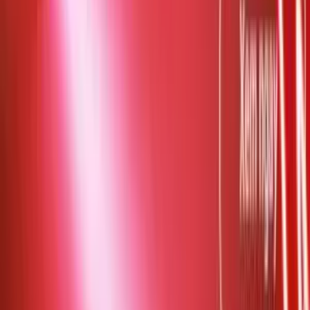
Ngày 02/06/2026 – Gần 6,9 Tỷ Đồng
18:03 05/06/2026
Kỳ quay số Vietlott Lotto 5/35 mang số hiệu #00678 ngày
02/06/2026 đã chính thức gọi tên chủ nhân giải Độc Đắc đến
từ Thành phố Hải Phòng với giá trị giải thưởng lên tới
6.828.830.000 đồng. Cùng điểm lại toàn bộ kết quả, phân tích
thống kê tần suất và số gan của Lotto […]
Một vé trúng Jackpot 2 hơn 3,2 tỉ đồng Vietlott
Power 6/55 ngày 02/06/2026
17:30 03/06/2026
Kỳ quay Vietlott Power 6/55 ngày 02/06/2026 ghi nhận 1 vé
trúng Jackpot 2 trị giá hơn 3,2 tỉ đồng, trong khi Jackpot 1
chưa có chủ nhân. Dưới đây là tổng hợp kết quả, cơ cấu giải
thưởng và các điểm đáng chú ý từ kỳ quay 01353. Kết quả kỳ
quay Power 6/55 […]