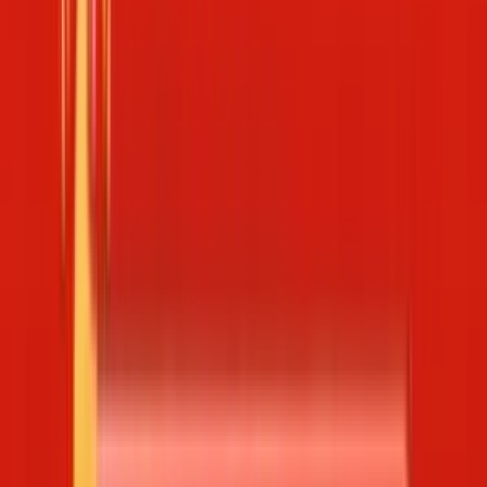
Phân tích
Phân tích XSMB
Phân tích XSMT
Phân tích XSMN
Phân tích
Vietlott
Thống kê
Thống kê giải đặc biệt
Thống kê xuất hiện giải đặc biệt
Thống
kê loto gan
Thống kê cặp lô tô cùng về
Thống kê lô kép
Thống
kê số lần xuất hiện 00-99
Thống kê đầu đuôi
Thống kê tần suất
lần xuất hiện
Thống kê tần suất xuất hiện lô tô
Thống kê tần
suất cặp lô tô
Thống kê tần suất Mega 645
Thống kê số gan