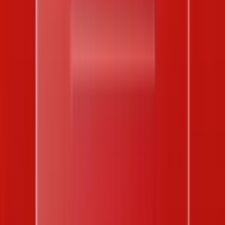
Vietlott Keno
Thống kê lớn nhỏ Vietlott Keno
Trực tiếp
Trực tiếp xổ số Miền Bắc
Trực tiếp xổ số Miền Trung
Trực tiếp
xổ số Miền Nam
Trực tiếp xổ số Vietlott Mega 6/45
Trực tiếp
xổ số Vietlott Power 6/55
Tin tức
Sổ Mơ
Nhà phát triển