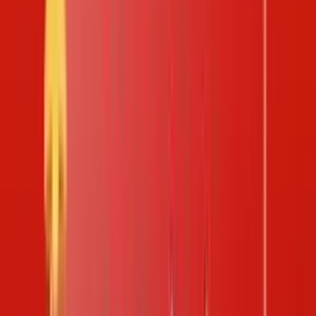
Sổ Mơ
API Cho nhà phát triển
Hôm nay:
Thứ bảy
ngày
08
/
08
/
2026