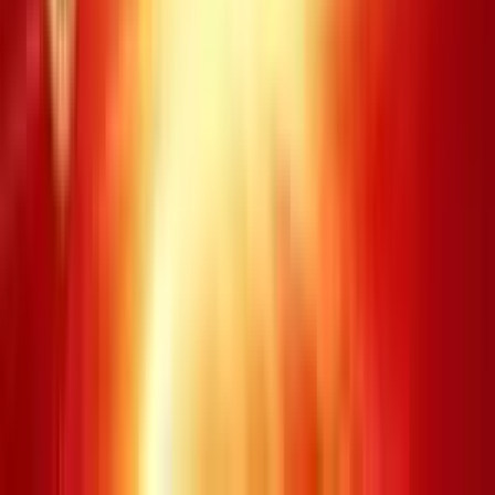
84
0
lần
0.00
%
86
0
lần
0.00
%
87
0
lần
0.00
%
88
0
lần
0.00
%
89
0
lần
0.00
%
91
0
lần
0.00
%
92
0
lần
0.00
%
93
0
lần
0.00
%
95
0
lần
0.00
%
97
0
lần
0.00
%
98
0
lần
0.00
%
Quảng cáo