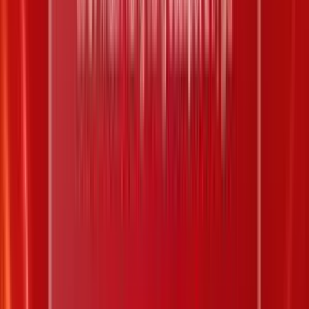
Thống kê giải đặc biệt
trong 30 ngày
qua
Full
2 số cuối
Đầu