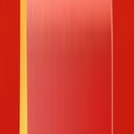
Mega 645
Thống kê tần suất Power 655
Thống kê số gan
Power 655
Thống kê tần suất Loto 535
Thống kê số gan Lotto
535
Thống kê tần suất Vietlott Keno
Thống kê gan Vietlott
Keno
Thống kê đầu đuôi Vietlott Keno
Thống kê chẵn lẻ
Vietlott Keno
Thống kê lớn nhỏ Vietlott Keno
Tin tức