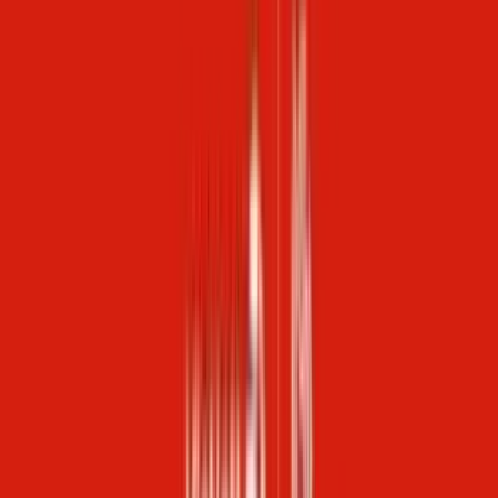
Trang chủ