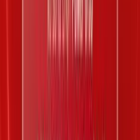
Đến ngày: