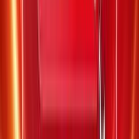
04
/
06
...
05
/
06
...
06
/
06
...
07
/
06
...
08
/
06
...
09
/
06
...
10
/
06
...
11
/
06
...
12
/
06
...
13
/
06
...
14
/
06
...
15
/
06
...