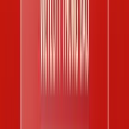
Miền Bắc
XS Miền Bắc
XS Điện toán 123
XS Điện toán 6x36
XS Điện toán
thần tài
Miền Trung
Miền Nam
Vietlott
Power 6/55
Mega 6/45
Lotto 5/35
Max 3D / Max 3D+
Max 3D
Pro
Keno
Bingo 18
Phân tích
Phân tích XSMB
Phân tích XSMT
Phân tích XSMN
Phân tích
Vietlott
Thống kê
Thống kê giải đặc biệt
Thống kê xuất hiện giải đặc biệt
Thống
kê loto gan
Thống kê cặp lô tô cùng về
Thống kê lô kép
Thống
kê số lần xuất hiện 00-99
Thống kê đầu đuôi
Thống kê tần suất
lần xuất hiện
Thống kê tần suất xuất hiện lô tô
Thống kê tần
suất cặp lô tô
Thống kê tần suất Mega 645
Thống kê số gan
Mega 645
Thống kê tần suất Power 655
Thống kê số gan
Power 655
Thống kê tần suất Loto 535
Thống kê số gan Lotto
535
Thống kê tần suất Vietlott Keno
Thống kê gan Vietlott
Keno
Thống kê đầu đuôi Vietlott Keno
Thống kê chẵn lẻ