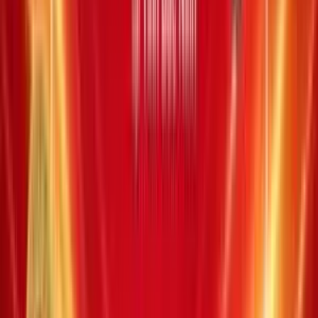
Số lần xuất hiện
Tỉ lệ %
Loto đặc biệt (2 số)
38
2
lần
6.90
%
47
2
lần
6.90
%
54
2
lần
6.90
%
67
2
lần
6.90
%
00
1
lần
3.45
%
01
1
lần
3.45
%
09
1
lần
3.45
%
10
1
lần
3.45
%
16
1
lần
3.45
%
19
1
lần
3.45
%
23
1
lần
3.45
%