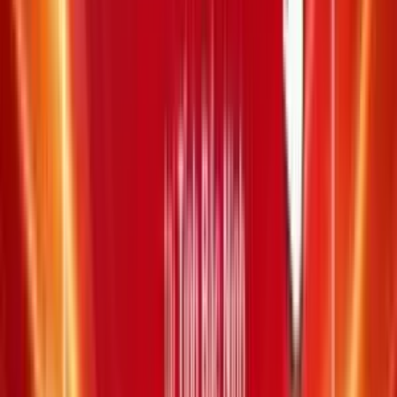
...
28
/
06
...
29
/
06
...
30
/
06
...
01
/
07
...
02
/
07
...
03
/
07
...
04
/
07
...
05
/
07
Thống kê tần suất xuất hiện loto giải
đặc biệt
trong 30 ngày qua