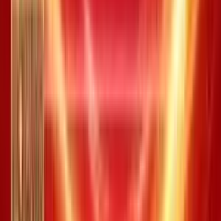
08
0
lần
0.00
%
11
0
lần
0.00
%
12
0
lần
0.00
%
13
0
lần
0.00
%
14
0
lần
0.00
%
15
0
lần
0.00
%
17
0
lần
0.00
%
18
0
lần
0.00
%
20
0
lần
0.00
%
21
0
lần
0.00
%
22
0
lần
0.00
%
24
0
lần
0.00
%
26
0
lần
0.00
%
27
0
lần
0.00
%
29
0
lần
0.00
%
30
0
lần
0.00
%
31
0
lần
0.00
%
32
0
lần
0.00
%
33
0
lần
0.00
%