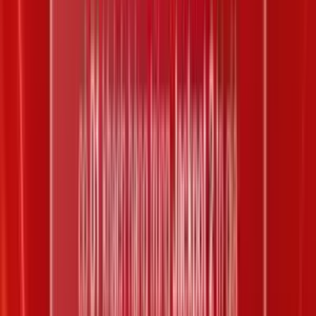
Xem kết quả
10 ngày
30 ngày
60 ngày
90 ngày
100 ngày
200 ngày
300 ngày
Quảng cáo