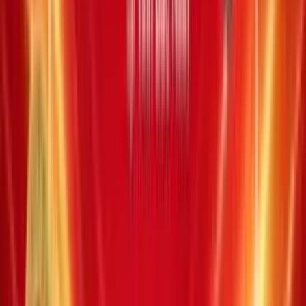
Kết quả quay số có hai số 3
20.000 đ
0
Kết quả quay số có ba số 3
30.000 đ
0
Kết quả quay số có một số 4
12.000 đ
1
Kết quả quay số có hai số 4
20.000 đ
0
Kết quả quay số có ba số 4
30.000 đ
0
Kết quả quay số có một số 5
12.000 đ
8
Kết quả quay số có hai số 5
20.000 đ
0
Kết quả quay số có ba số 5
30.000 đ
0
Kết quả quay số có một số 6
12.000 đ
0
Kết quả quay số có hai số 6
20.000 đ
0
Kết quả quay số có ba số 6
30.000 đ
0
Giá trị trúng
Số
Xác định kết quả
thưởng
lượng
Kết quả quay số có ít nhất hai
75.000 đ
0
số 1
Kết quả quay số có ít nhất hai
75.000 đ
0
số 2
Kết quả quay số có ít nhất hai
75.000 đ
0
số 3
Kết quả quay số có ít nhất hai
75.000 đ
0
số 4