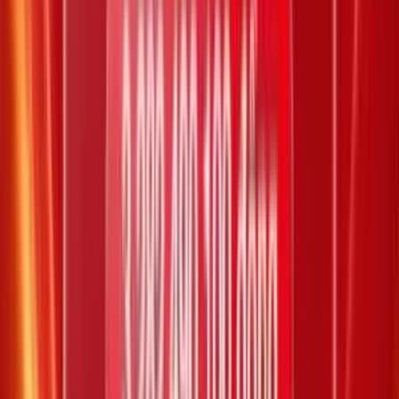
Kết quả quay số có một số 3
12.000 đ
3
Kết quả quay số có hai số 3
20.000 đ
0
Kết quả quay số có ba số 3
30.000 đ
0
Kết quả quay số có một số 4
12.000 đ
0
Kết quả quay số có hai số 4
20.000 đ
0
Kết quả quay số có ba số 4
30.000 đ
0
Kết quả quay số có một số 5
12.000 đ
5
Kết quả quay số có hai số 5
20.000 đ
0
Kết quả quay số có ba số 5
30.000 đ
0
Kết quả quay số có một số 6
12.000 đ
0
Kết quả quay số có hai số 6
20.000 đ
0
Kết quả quay số có ba số 6
30.000 đ
0
Giá trị trúng
Số
Xác định kết quả
thưởng
lượng
Kết quả quay số có ít nhất hai
75.000 đ
0
số 1
Kết quả quay số có ít nhất hai
75.000 đ
0
số 2
Kết quả quay số có ít nhất hai
75.000 đ
0
số 3