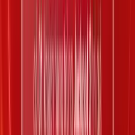
75.000 đ
0
số 3
Kết quả quay số có ít nhất hai
75.000 đ
0
số 4
Kết quả quay số có ít nhất hai
75.000 đ
0
số 5
Kết quả quay số có ít nhất hai
75.000 đ
0
số 6
Giá trị trúng
Số
Xác định kết quả
thưởng
lượng
Kết quả quay số có ba số 1
1.200.000 đ
0
Kết quả quay số có ba số 2
1.200.000 đ
0
Kết quả quay số có ba số 3
1.200.000 đ
0
Kết quả quay số có ba số 4
1.200.000 đ
0
Kết quả quay số có ba số 5
1.200.000 đ
0
Kết quả quay số có ba số 6
1.200.000 đ
0
Kết quả quay số có ba số trùng
200.000 đ
0
nhau bất kỳ
Giá trị trúng
Số
Xác định kết quả
thưởng
lượng
Tổng kết quả ba lần quay số là
1.200.000 đ
0