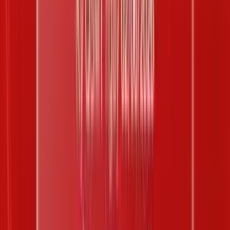
5
6
KQ Xổ Số Hôm Nay
Miền Bắc
Nam Định
ĐT 123
Thần tài 4
ĐT 636
Miền Nam
Long An
Bình Phước
TP. HCM
Hậu Giang
Miền Trung
Đà Nẵng
Quảng Ngãi
Đắk Nông
Vietlott
Power655
Max3D Pro
Loto535
Keno
Bingo
Kết quả XS Bingo ngày 02-12-
2025