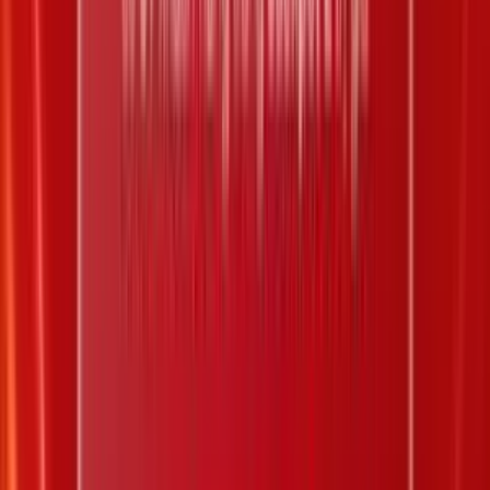
3
Tổng kết quả ba lần quay số là
400.000 đ
0
4
Tổng kết quả ba lần quay số là
200.000 đ
0
5
Tổng kết quả ba lần quay số là
120.000 đ
0
6
Tổng kết quả ba lần quay số là
80.000 đ
0
7
Tổng kết quả ba lần quay số là
55.000 đ
0
8
Tổng kết quả ba lần quay số là
47.000 đ
95
9
Tổng kết quả ba lần quay số là
44.000 đ
0
10
Tổng kết quả ba lần quay số là
44.000 đ
0
11
Tổng kết quả ba lần quay số là
47.000 đ
0
12
Tổng kết quả ba lần quay số là
55.000 đ
0
13
Tổng kết quả ba lần quay số là