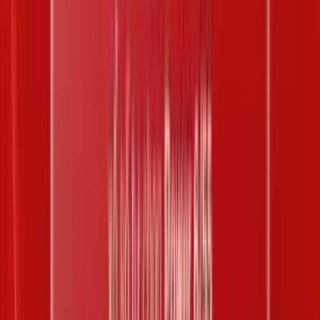
Bingo 18
/
Bingo 02-12-2025
/
Kỳ #0141056
Cửa tổng:
9
Lớn/Hòa/Nhỏ:
Nhỏ
5
2
2
Chọn 1 số
Chọn 2 số trùng nhau
Chọn 3 số trùng nhau
Cộng tổng
Lớn/Hòa/Nhỏ
Xác định kết quả
Giá trị trúng thưởng
Số lượng
Kết quả quay số có một số 1
12.000 đ
0
Kết quả quay số có hai số 1
20.000 đ
0
Kết quả quay số có ba số 1
0 đ
0
Kết quả quay số có một số 2
12.000 đ
0
Kết quả quay số có hai số 2
20.000 đ
1