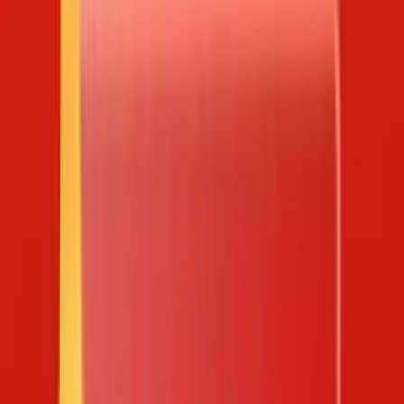
Mega 645
Thống kê tần suất Power 655
Thống kê số gan
Power 655
Thống kê tần suất Loto 535
Thống kê số gan Lotto
535
Thống kê tần suất Vietlott Keno
Thống kê gan Vietlott
Keno
Thống kê đầu đuôi Vietlott Keno
Thống kê chẵn lẻ
Vietlott Keno
Thống kê lớn nhỏ Vietlott Keno
Tin tức