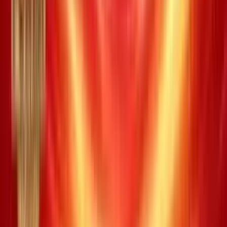
15
Tổng kết quả ba lần quay số là
200.000 đ
0
16
Tổng kết quả ba lần quay số là
400.000 đ
0
17
Tổng kết quả ba lần quay số là
1.200.000 đ
0
18
Giá trị trúng
Số
Xác định kết quả
thưởng
lượng
Tổng kết quả ba lần quay số từ 3
15.000 đ
0
đến 9
Tổng kết quả ba lần quay số là 10
20.000 đ
0
hoặc 11
Tổng kết quả ba lần quay số là 12
15.000 đ
122
hoặc 18
Chi tiết
Xổ số Bingo kỳ
#
0141053
Cửa tổng:
14