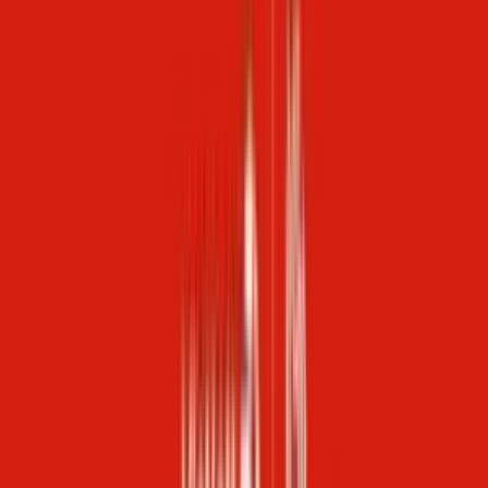
Trang chủ