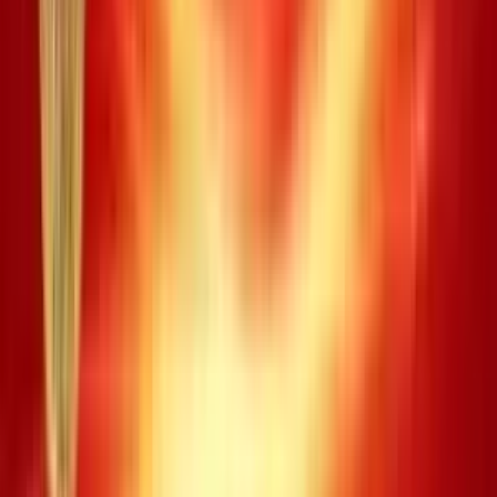
Lớn/Hòa/Nhỏ:
Lớn
6
6
2
Chọn 1 số
Chọn 2 số trùng nhau
Chọn 3 số trùng nhau
Cộng tổng
Lớn/Hòa/Nhỏ
Xác định kết quả
Giá trị trúng thưởng
Số lượng
Kết quả quay số có một số 1
12.000 đ
0
Kết quả quay số có hai số 1
20.000 đ
0
Kết quả quay số có ba số 1
0 đ
0
Kết quả quay số có một số 2
12.000 đ
0
Kết quả quay số có hai số 2
20.000 đ
0
Kết quả quay số có ba số 2
30.000 đ
0
Kết quả quay số có một số 3
12.000 đ
0
Kết quả quay số có hai số 3
20.000 đ
0
Kết quả quay số có ba số 3
30.000 đ
0