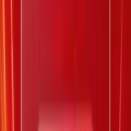
80.000 đ
0
14
Tổng kết quả ba lần quay số là
120.000 đ
0
15
Tổng kết quả ba lần quay số là
200.000 đ
0
16
Tổng kết quả ba lần quay số là
400.000 đ
0
17
Tổng kết quả ba lần quay số là
1.200.000 đ
0
18
Giá trị trúng
Số
Xác định kết quả
thưởng
lượng
Tổng kết quả ba lần quay số từ 3
15.000 đ
263
đến 9
Tổng kết quả ba lần quay số là 10
20.000 đ
0
hoặc 11
Tổng kết quả ba lần quay số là 12
15.000 đ
0
hoặc 18
Chi tiết
>>>
Xem KQXS
Bingo 18
hôm nay
<<<