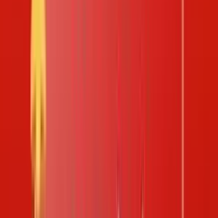
Sổ Mơ
API Cho nhà phát triển
Hôm nay:
Thứ bảy
ngày
08
/
08
/
2026