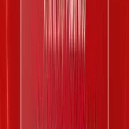
Kết quả quay số có ba số 2
30.000 đ
0
Kết quả quay số có một số 3
12.000 đ
0
Kết quả quay số có hai số 3
20.000 đ
0
Kết quả quay số có ba số 3
30.000 đ
0
Kết quả quay số có một số 4
12.000 đ
0
Kết quả quay số có hai số 4
20.000 đ
0
Kết quả quay số có ba số 4
30.000 đ
0
Kết quả quay số có một số 5
12.000 đ
15
Kết quả quay số có hai số 5
20.000 đ
0
Kết quả quay số có ba số 5
30.000 đ
0
Kết quả quay số có một số 6
12.000 đ
0
Kết quả quay số có hai số 6
20.000 đ
0
Kết quả quay số có ba số 6
30.000 đ
0
Giá trị trúng
Số
Xác định kết quả
thưởng
lượng
Kết quả quay số có ít nhất hai
75.000 đ
0
số 1
Kết quả quay số có ít nhất hai
75.000 đ
91
số 2
Kết quả quay số có ít nhất hai