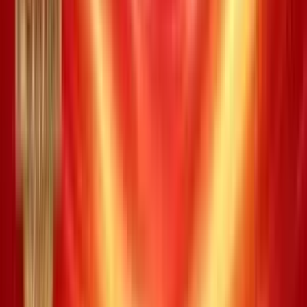
16
Tổng kết quả ba lần quay số là
400.000 đ
0
17
Tổng kết quả ba lần quay số là
1.200.000 đ
0
18
Giá trị trúng
Số
Xác định kết quả
thưởng
lượng
Tổng kết quả ba lần quay số từ 3
15.000 đ
0
đến 9
Tổng kết quả ba lần quay số là 10
20.000 đ
197
hoặc 11
Tổng kết quả ba lần quay số là 12
15.000 đ
0
hoặc 18
Chi tiết
Xổ số Bingo kỳ
#
0170136
Cửa tổng:
12
Lớn/Hòa/Nhỏ:
Lớn