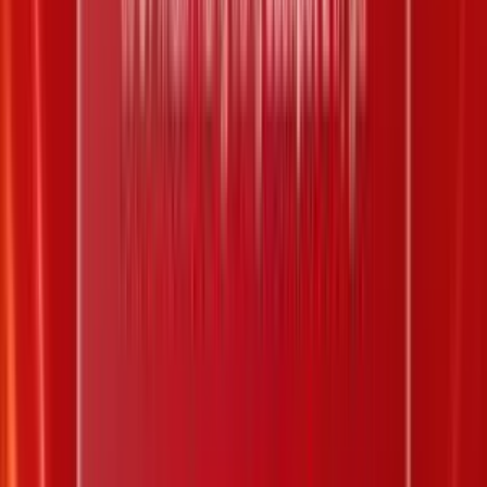
4
Tổng kết quả ba lần quay số là
200.000 đ
0
5
Tổng kết quả ba lần quay số là
120.000 đ
0
6
Tổng kết quả ba lần quay số là
80.000 đ
0
7
Tổng kết quả ba lần quay số là
55.000 đ
0
8
Tổng kết quả ba lần quay số là
47.000 đ
0
9
Tổng kết quả ba lần quay số là
44.000 đ
225
10
Tổng kết quả ba lần quay số là
44.000 đ
0
11
Tổng kết quả ba lần quay số là
47.000 đ
0
12
Tổng kết quả ba lần quay số là
55.000 đ
0
13
Tổng kết quả ba lần quay số là
80.000 đ
0
14