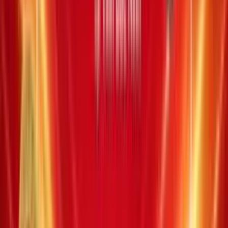
Kết quả quay số có một số 4
12.000 đ
0
Kết quả quay số có hai số 4
20.000 đ
3
Kết quả quay số có ba số 4
30.000 đ
0
Kết quả quay số có một số 5
12.000 đ
0
Kết quả quay số có hai số 5
20.000 đ
0
Kết quả quay số có ba số 5
30.000 đ
0
Kết quả quay số có một số 6
12.000 đ
0
Kết quả quay số có hai số 6
20.000 đ
0
Kết quả quay số có ba số 6
30.000 đ
0
Giá trị trúng
Số
Xác định kết quả
thưởng
lượng
Kết quả quay số có ít nhất hai
75.000 đ
0
số 1
Kết quả quay số có ít nhất hai
75.000 đ
0
số 2
Kết quả quay số có ít nhất hai
75.000 đ
0
số 3
Kết quả quay số có ít nhất hai
75.000 đ
41
số 4
Kết quả quay số có ít nhất hai
75.000 đ
0