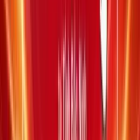
Lớn/Hòa/Nhỏ:
Hoà
4
3
4
Chọn 1 số
Chọn 2 số trùng nhau
Chọn 3 số trùng nhau
Cộng tổng
Lớn/Hòa/Nhỏ
Xác định kết quả
Giá trị trúng thưởng
Số lượng
Kết quả quay số có một số 1
12.000 đ
0
Kết quả quay số có hai số 1
20.000 đ
0
Kết quả quay số có ba số 1
0 đ
0
Kết quả quay số có một số 2
12.000 đ
0
Kết quả quay số có hai số 2
20.000 đ
0
Kết quả quay số có ba số 2
30.000 đ
0
Kết quả quay số có một số 3
12.000 đ
6
Kết quả quay số có hai số 3
20.000 đ
0
Kết quả quay số có ba số 3
30.000 đ
0