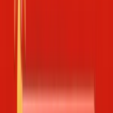
Phân tích
Phân tích XSMB
Phân tích XSMT
Phân tích XSMN
Phân tích
Vietlott
Thống kê
Thống kê giải đặc biệt
Thống kê xuất hiện giải đặc biệt
Thống
kê loto gan
Thống kê cặp lô tô cùng về
Thống kê lô kép
Thống
kê số lần xuất hiện 00-99
Thống kê đầu đuôi
Thống kê tần suất
lần xuất hiện
Thống kê tần suất xuất hiện lô tô
Thống kê tần
suất cặp lô tô
Thống kê tần suất Mega 645
Thống kê số gan