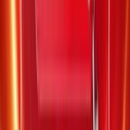
Tổng kết quả ba lần quay số là
200.000 đ
0
5
Tổng kết quả ba lần quay số là
120.000 đ
0
6
Tổng kết quả ba lần quay số là
80.000 đ
0
7
Tổng kết quả ba lần quay số là
55.000 đ
0
8
Tổng kết quả ba lần quay số là
47.000 đ
38
9
Tổng kết quả ba lần quay số là
44.000 đ
0
10
Tổng kết quả ba lần quay số là
44.000 đ
0
11
Tổng kết quả ba lần quay số là
47.000 đ
0
12
Tổng kết quả ba lần quay số là
55.000 đ
0
13
Tổng kết quả ba lần quay số là
80.000 đ
0
14
Tổng kết quả ba lần quay số là
120.000 đ
0