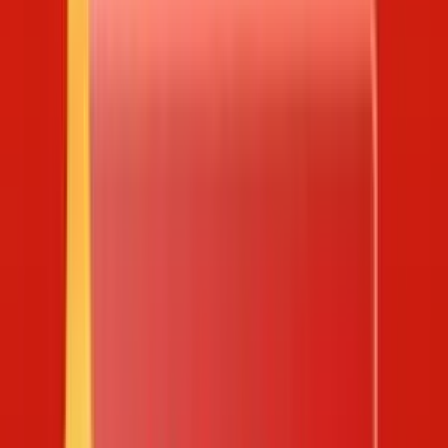
Mega 645
Thống kê tần suất Power 655
Thống kê số gan
Power 655
Thống kê tần suất Loto 535
Thống kê số gan Lotto
535
Thống kê tần suất Vietlott Keno
Thống kê gan Vietlott
Keno
Thống kê đầu đuôi Vietlott Keno
Thống kê chẵn lẻ
Vietlott Keno
Thống kê lớn nhỏ Vietlott Keno
Tin tức