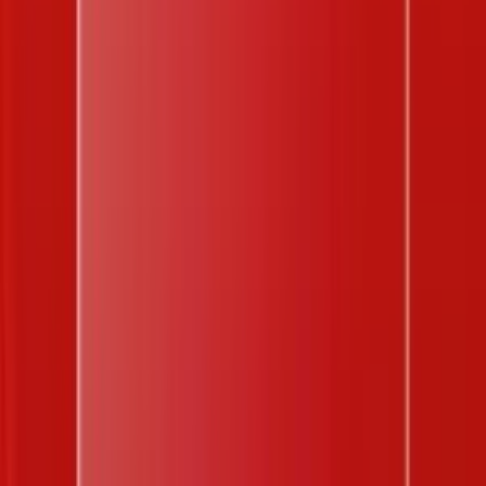
Trang chủ
/
Kết quả xổ số Vietlott
/
Bingo 18
/
Ngày 03-06-2026
Tháng
8
/
2026
T2
T3
T4
T5
T6
T7
CN
27
28
29
30
31
1
2
3
4
5
6
7
8
9
10
11
12
13