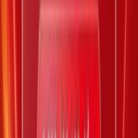
Cửa tổng:
9
Lớn/Hòa/Nhỏ:
Nhỏ
5
3
1
Chọn 1 số
Chọn 2 số trùng nhau
Chọn 3 số trùng nhau
Cộng tổng
Lớn/Hòa/Nhỏ
Xác định kết quả
Giá trị trúng thưởng
Số lượng
Kết quả quay số có một số 1
12.000 đ
1
Kết quả quay số có hai số 1
20.000 đ
0
Kết quả quay số có ba số 1
0 đ
0
Kết quả quay số có một số 2
12.000 đ
0
Kết quả quay số có hai số 2
20.000 đ
0
Kết quả quay số có ba số 2
30.000 đ
0
Kết quả quay số có một số 3
12.000 đ
11