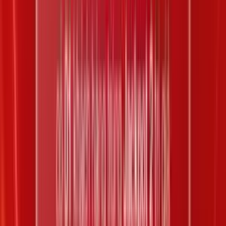
75.000 đ
0
số 4
Kết quả quay số có ít nhất hai
75.000 đ
0
số 5
Kết quả quay số có ít nhất hai
75.000 đ
0
số 6
Giá trị trúng
Số
Xác định kết quả
thưởng
lượng
Kết quả quay số có ba số 1
1.200.000 đ
0
Kết quả quay số có ba số 2
1.200.000 đ
0
Kết quả quay số có ba số 3
1.200.000 đ
0
Kết quả quay số có ba số 4
1.200.000 đ
0
Kết quả quay số có ba số 5
1.200.000 đ
0
Kết quả quay số có ba số 6
1.200.000 đ
0
Kết quả quay số có ba số trùng
200.000 đ
0
nhau bất kỳ
Giá trị trúng
Số
Xác định kết quả
thưởng
lượng
Tổng kết quả ba lần quay số là
1.200.000 đ
0
3
Tổng kết quả ba lần quay số là
400.000 đ
0