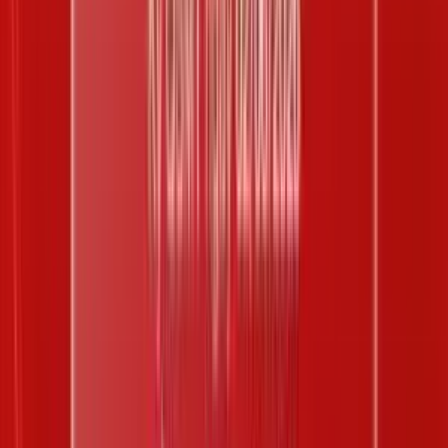
KQ Xổ Số Hôm Nay
Miền Bắc
Hà Nội
ĐT 123
Thần tài 4
Miền Nam
TP. HCM
Đồng Tháp
Cà Mau
Miền Trung
Huế
Phú Yên
Vietlott
Max3D
Loto535
Keno
Bingo
Kết quả XS Bingo ngày 03-06-
2026
Bingo 18
/
Bingo 03-06-2026
/
Kỳ #0170139