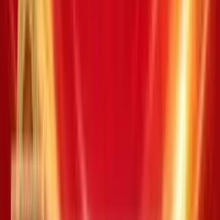
Kết quả quay số có ít nhất hai
75.000 đ
0
số 4
Kết quả quay số có ít nhất hai
75.000 đ
0
số 5
Kết quả quay số có ít nhất hai
75.000 đ
0
số 6
Giá trị trúng
Số
Xác định kết quả
thưởng
lượng
Kết quả quay số có ba số 1
1.200.000 đ
0
Kết quả quay số có ba số 2
1.200.000 đ
0
Kết quả quay số có ba số 3
1.200.000 đ
0
Kết quả quay số có ba số 4
1.200.000 đ
0
Kết quả quay số có ba số 5
1.200.000 đ
0
Kết quả quay số có ba số 6
1.200.000 đ
0
Kết quả quay số có ba số trùng
200.000 đ
224
nhau bất kỳ
Giá trị trúng
Số
Xác định kết quả
thưởng
lượng
Tổng kết quả ba lần quay số là
1.200.000 đ
0
3