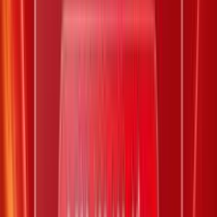
Xổ số Bingo kỳ
#
0170933
Cửa tổng:
11
Lớn/Hòa/Nhỏ:
Hoà
4
5
2
Chọn 1 số
Chọn 2 số trùng nhau
Chọn 3 số trùng nhau
Cộng tổng
Lớn/Hòa/Nhỏ
Xác định kết quả
Giá trị trúng thưởng
Số lượng
Kết quả quay số có một số 1
12.000 đ
0
Kết quả quay số có hai số 1
20.000 đ
0
Kết quả quay số có ba số 1
0 đ
0
Kết quả quay số có một số 2
12.000 đ
0