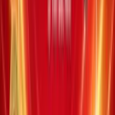
Kết quả quay số có một số 3
12.000 đ
0
Kết quả quay số có hai số 3
20.000 đ
0
Kết quả quay số có ba số 3
30.000 đ
1
Kết quả quay số có một số 4
12.000 đ
0
Kết quả quay số có hai số 4
20.000 đ
0
Kết quả quay số có ba số 4
30.000 đ
0
Kết quả quay số có một số 5
12.000 đ
0
Kết quả quay số có hai số 5
20.000 đ
0
Kết quả quay số có ba số 5
30.000 đ
0
Kết quả quay số có một số 6
12.000 đ
0
Kết quả quay số có hai số 6
20.000 đ
0
Kết quả quay số có ba số 6
30.000 đ
0
Giá trị trúng
Số
Xác định kết quả
thưởng
lượng
Kết quả quay số có ít nhất hai
75.000 đ
0
số 1
Kết quả quay số có ít nhất hai
75.000 đ
0
số 2
Kết quả quay số có ít nhất hai
75.000 đ
26
số 3