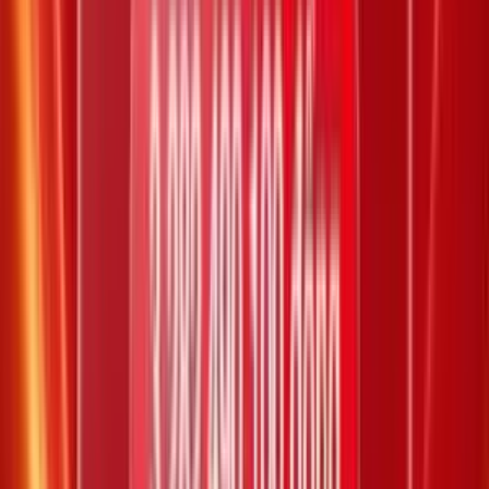
Kết quả quay số có hai số 2
20.000 đ
0
Kết quả quay số có ba số 2
30.000 đ
0
Kết quả quay số có một số 3
12.000 đ
0
Kết quả quay số có hai số 3
20.000 đ
0
Kết quả quay số có ba số 3
30.000 đ
0
Kết quả quay số có một số 4
12.000 đ
4
Kết quả quay số có hai số 4
20.000 đ
0
Kết quả quay số có ba số 4
30.000 đ
0
Kết quả quay số có một số 5
12.000 đ
18
Kết quả quay số có hai số 5
20.000 đ
0
Kết quả quay số có ba số 5
30.000 đ
0
Kết quả quay số có một số 6
12.000 đ
0
Kết quả quay số có hai số 6
20.000 đ
0
Kết quả quay số có ba số 6
30.000 đ
0
Giá trị trúng
Số
Xác định kết quả
thưởng
lượng
Kết quả quay số có ít nhất hai
75.000 đ
0
số 1
Kết quả quay số có ít nhất hai
75.000 đ
0
số 2