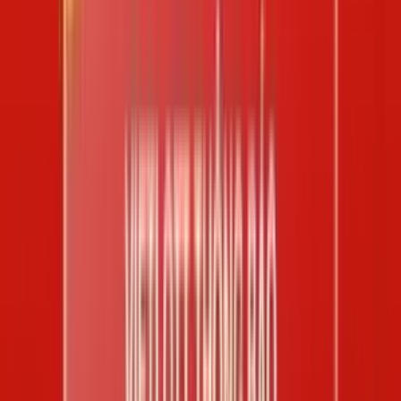
Đăng nhập