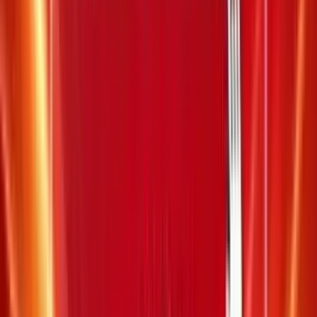
Tổng kết quả ba lần quay số là
80.000 đ
0
14
Tổng kết quả ba lần quay số là
120.000 đ
0
15
Tổng kết quả ba lần quay số là
200.000 đ
0
16
Tổng kết quả ba lần quay số là
400.000 đ
0
17
Tổng kết quả ba lần quay số là
1.200.000 đ
0
18
Giá trị trúng
Số
Xác định kết quả
thưởng
lượng
Tổng kết quả ba lần quay số từ 3
15.000 đ
0
đến 9
Tổng kết quả ba lần quay số là 10
20.000 đ
80
hoặc 11
Tổng kết quả ba lần quay số là 12
15.000 đ
0
hoặc 18
Chi tiết