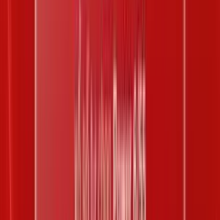
2026
Bingo 18
/
Bingo 08-06-2026
/
Kỳ #0170934
Cửa tổng:
10
Lớn/Hòa/Nhỏ:
Hoà
1
5
4
Chọn 1 số
Chọn 2 số trùng nhau
Chọn 3 số trùng nhau
Cộng tổng
Lớn/Hòa/Nhỏ
Xác định kết quả
Giá trị trúng thưởng
Số lượng
Kết quả quay số có một số 1
12.000 đ
0
Kết quả quay số có hai số 1
20.000 đ
0
Kết quả quay số có ba số 1
0 đ
0