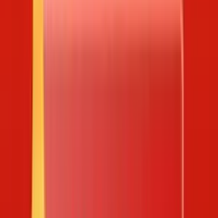
Mega 645
Thống kê tần suất Power 655
Thống kê số gan
Power 655
Thống kê tần suất Loto 535
Thống kê số gan Lotto
535
Thống kê tần suất Vietlott Keno
Thống kê gan Vietlott
Keno
Thống kê đầu đuôi Vietlott Keno
Thống kê chẵn lẻ
Vietlott Keno
Thống kê lớn nhỏ Vietlott Keno
Tin tức