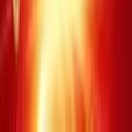
Kết quả quay số có hai số 3
20.000 đ
0
Kết quả quay số có ba số 3
30.000 đ
0
Kết quả quay số có một số 4
12.000 đ
0
Kết quả quay số có hai số 4
20.000 đ
0
Kết quả quay số có ba số 4
30.000 đ
0
Kết quả quay số có một số 5
12.000 đ
18
Kết quả quay số có hai số 5
20.000 đ
0
Kết quả quay số có ba số 5
30.000 đ
0
Kết quả quay số có một số 6
12.000 đ
0
Kết quả quay số có hai số 6
20.000 đ
0
Kết quả quay số có ba số 6
30.000 đ
0
Giá trị trúng
Số
Xác định kết quả
thưởng
lượng
Kết quả quay số có ít nhất hai
75.000 đ
0
số 1
Kết quả quay số có ít nhất hai
75.000 đ
0
số 2
Kết quả quay số có ít nhất hai
75.000 đ
0
số 3
Kết quả quay số có ít nhất hai
75.000 đ
0
số 4