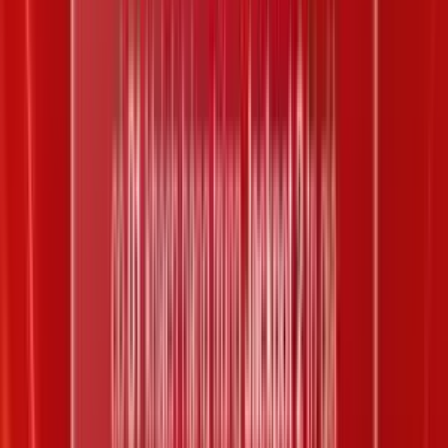
75.000 đ
0
số 2
Kết quả quay số có ít nhất hai
75.000 đ
0
số 3
Kết quả quay số có ít nhất hai
75.000 đ
0
số 4
Kết quả quay số có ít nhất hai
75.000 đ
0
số 5
Kết quả quay số có ít nhất hai
75.000 đ
0
số 6
Giá trị trúng
Số
Xác định kết quả
thưởng
lượng
Kết quả quay số có ba số 1
1.200.000 đ
0
Kết quả quay số có ba số 2
1.200.000 đ
0
Kết quả quay số có ba số 3
1.200.000 đ
0
Kết quả quay số có ba số 4
1.200.000 đ
0
Kết quả quay số có ba số 5
1.200.000 đ
0
Kết quả quay số có ba số 6
1.200.000 đ
0
Kết quả quay số có ba số trùng
200.000 đ
0
nhau bất kỳ
Giá trị trúng
Số
Xác định kết quả
thưởng
lượng