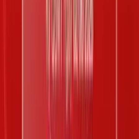
4
5
6
KQ Xổ Số Hôm Nay
Miền Bắc
Hải Phòng
ĐT 123
Thần tài 4
Miền Nam
Bình Dương
Vĩnh Long
Trà Vinh
Miền Trung
Ninh Thuận
Gia Lai
Vietlott
Mega645
Max3D
Loto535
Keno
Bingo
Kết quả XS Bingo ngày 10-06-
2026