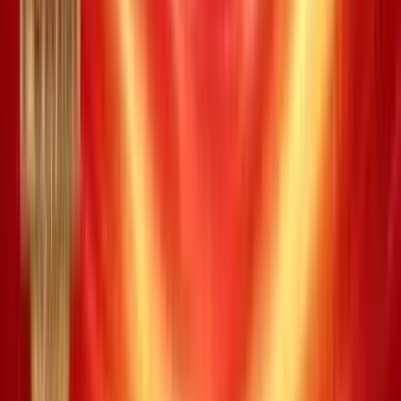
Tổng kết quả ba lần quay số là
120.000 đ
290
15
Tổng kết quả ba lần quay số là
200.000 đ
0
16
Tổng kết quả ba lần quay số là
400.000 đ
0
17
Tổng kết quả ba lần quay số là
1.200.000 đ
0
18
Giá trị trúng
Số
Xác định kết quả
thưởng
lượng
Tổng kết quả ba lần quay số từ 3
15.000 đ
0
đến 9
Tổng kết quả ba lần quay số là 10
20.000 đ
0
hoặc 11
Tổng kết quả ba lần quay số là 12
15.000 đ
596
hoặc 18
Chi tiết
Xổ số Bingo kỳ
#
0171249
Cửa tổng: