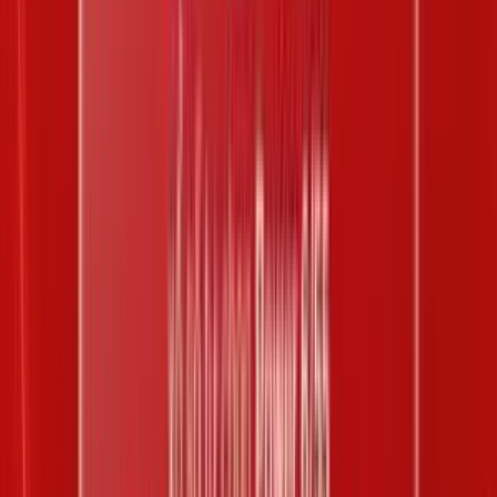
Bingo 18
/
Bingo 10-06-2026
/
Kỳ #0171252
Cửa tổng:
12
Lớn/Hòa/Nhỏ:
Lớn
3
6
3
Chọn 1 số
Chọn 2 số trùng nhau
Chọn 3 số trùng nhau
Cộng tổng
Lớn/Hòa/Nhỏ
Xác định kết quả
Giá trị trúng thưởng
Số lượng
Kết quả quay số có một số 1
12.000 đ
0
Kết quả quay số có hai số 1
20.000 đ
0
Kết quả quay số có ba số 1
0 đ
0
Kết quả quay số có một số 2
12.000 đ
0