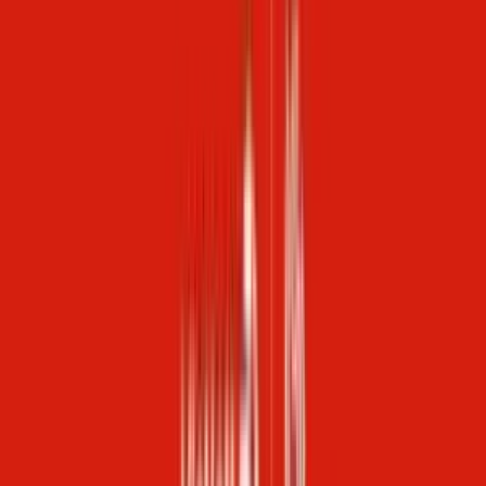
Trang chủ