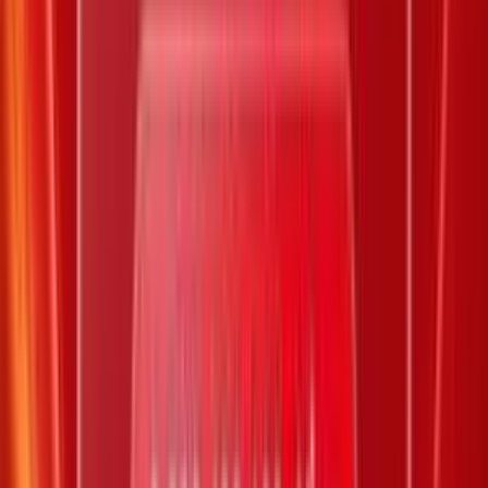
Xổ số Bingo kỳ
#
0171251
Cửa tổng:
10
Lớn/Hòa/Nhỏ:
Hoà
5
1
4
Chọn 1 số
Chọn 2 số trùng nhau
Chọn 3 số trùng nhau
Cộng tổng
Lớn/Hòa/Nhỏ
Xác định kết quả
Giá trị trúng thưởng
Số lượng
Kết quả quay số có một số 1
12.000 đ
2
Kết quả quay số có hai số 1
20.000 đ
0
Kết quả quay số có ba số 1
0 đ
0
Kết quả quay số có một số 2
12.000 đ
0
Kết quả quay số có hai số 2
20.000 đ
0