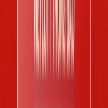
Miền Bắc
XS Miền Bắc
XS Điện toán 123
XS Điện toán 6x36
XS Điện toán
thần tài
Miền Trung
Miền Nam
Vietlott
Power 6/55
Mega 6/45
Lotto 5/35
Max 3D / Max 3D+
Max 3D
Pro
Keno
Bingo 18
Phân tích
Phân tích XSMB
Phân tích XSMT
Phân tích XSMN
Phân tích
Vietlott
Thống kê
Thống kê giải đặc biệt
Thống kê xuất hiện giải đặc biệt
Thống
kê loto gan
Thống kê cặp lô tô cùng về
Thống kê lô kép
Thống
kê số lần xuất hiện 00-99
Thống kê đầu đuôi
Thống kê tần suất
lần xuất hiện
Thống kê tần suất xuất hiện lô tô
Thống kê tần
suất cặp lô tô
Thống kê tần suất Mega 645
Thống kê số gan
Mega 645
Thống kê tần suất Power 655
Thống kê số gan
Power 655
Thống kê tần suất Loto 535
Thống kê số gan Lotto
535
Thống kê tần suất Vietlott Keno
Thống kê gan Vietlott
Keno
Thống kê đầu đuôi Vietlott Keno
Thống kê chẵn lẻ