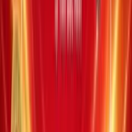
Kết quả quay số có một số 3
12.000 đ
2
Kết quả quay số có hai số 3
20.000 đ
0
Kết quả quay số có ba số 3
30.000 đ
0
Kết quả quay số có một số 4
12.000 đ
0
Kết quả quay số có hai số 4
20.000 đ
0
Kết quả quay số có ba số 4
30.000 đ
0
Kết quả quay số có một số 5
12.000 đ
0
Kết quả quay số có hai số 5
20.000 đ
0
Kết quả quay số có ba số 5
30.000 đ
0
Kết quả quay số có một số 6
12.000 đ
0
Kết quả quay số có hai số 6
20.000 đ
0
Kết quả quay số có ba số 6
30.000 đ
0
Giá trị trúng
Số
Xác định kết quả
thưởng
lượng
Kết quả quay số có ít nhất hai
75.000 đ
0
số 1
Kết quả quay số có ít nhất hai
75.000 đ
0
số 2
Kết quả quay số có ít nhất hai
75.000 đ
0
số 3
Kết quả quay số có ít nhất hai