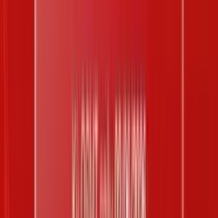
11
12
13
14
15
16
17
18
19
20
21
22
23
24
25
26
27
28
29
30
31
1
2
3