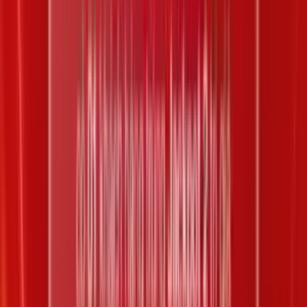
Kết quả quay số có ít nhất hai
75.000 đ
98
số 3
Kết quả quay số có ít nhất hai
75.000 đ
0
số 4
Kết quả quay số có ít nhất hai
75.000 đ
0
số 5
Kết quả quay số có ít nhất hai
75.000 đ
0
số 6
Giá trị trúng
Số
Xác định kết quả
thưởng
lượng
Kết quả quay số có ba số 1
1.200.000 đ
0
Kết quả quay số có ba số 2
1.200.000 đ
0
Kết quả quay số có ba số 3
1.200.000 đ
0
Kết quả quay số có ba số 4
1.200.000 đ
0
Kết quả quay số có ba số 5
1.200.000 đ
0
Kết quả quay số có ba số 6
1.200.000 đ
0
Kết quả quay số có ba số trùng
200.000 đ
0
nhau bất kỳ
Giá trị trúng
Số
Xác định kết quả
thưởng
lượng