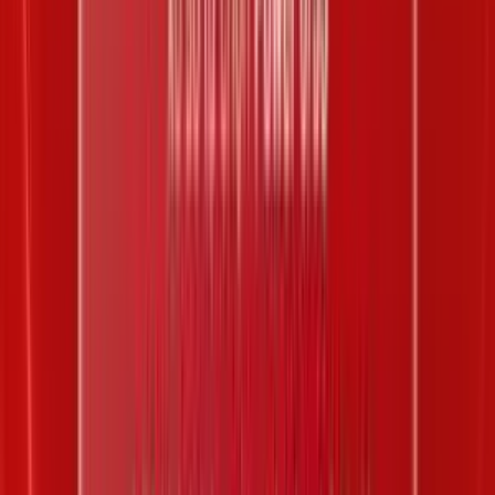
Kết quả quay số có hai số 2
20.000 đ
0
Kết quả quay số có ba số 2
30.000 đ
0
Kết quả quay số có một số 3
12.000 đ
0
Kết quả quay số có hai số 3
20.000 đ
11
Kết quả quay số có ba số 3
30.000 đ
0
Kết quả quay số có một số 4
12.000 đ
0
Kết quả quay số có hai số 4
20.000 đ
0
Kết quả quay số có ba số 4
30.000 đ
0
Kết quả quay số có một số 5
12.000 đ
0
Kết quả quay số có hai số 5
20.000 đ
0
Kết quả quay số có ba số 5
30.000 đ
0
Kết quả quay số có một số 6
12.000 đ
0
Kết quả quay số có hai số 6
20.000 đ
0
Kết quả quay số có ba số 6
30.000 đ
0
Giá trị trúng
Số
Xác định kết quả
thưởng
lượng
Kết quả quay số có ít nhất hai
75.000 đ
0
số 1
Kết quả quay số có ít nhất hai
75.000 đ
0
số 2