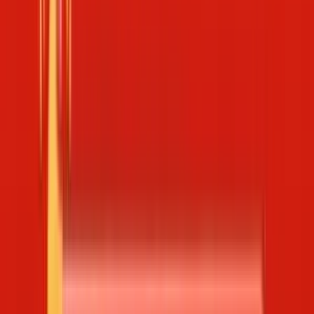
Phân tích
Phân tích XSMB
Phân tích XSMT
Phân tích XSMN
Phân tích
Vietlott
Thống kê
Thống kê giải đặc biệt
Thống kê xuất hiện giải đặc biệt
Thống
kê loto gan
Thống kê cặp lô tô cùng về
Thống kê lô kép
Thống
kê số lần xuất hiện 00-99
Thống kê đầu đuôi
Thống kê tần suất
lần xuất hiện
Thống kê tần suất xuất hiện lô tô
Thống kê tần
suất cặp lô tô
Thống kê tần suất Mega 645
Thống kê số gan