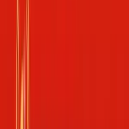
Vietlott
Power 6/55
Mega 6/45
Lotto 5/35
Max 3D / Max 3D+
Max 3D
Pro
Keno
Bingo 18
Trực tiếp
Trực tiếp xổ số Miền Bắc
Trực tiếp xổ số Miền Trung
Trực tiếp
xổ số Miền Nam
Trực tiếp xổ số Vietlott Mega 6/45
Trực tiếp
xổ số Vietlott Power 6/55