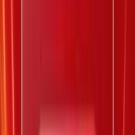
Tổng kết quả ba lần quay số là
80.000 đ
0
14
Tổng kết quả ba lần quay số là
120.000 đ
0
15
Tổng kết quả ba lần quay số là
200.000 đ
0
16
Tổng kết quả ba lần quay số là
400.000 đ
0
17
Tổng kết quả ba lần quay số là
1.200.000 đ
0
18
Giá trị trúng
Số
Xác định kết quả
thưởng
lượng
Tổng kết quả ba lần quay số từ 3
15.000 đ
42
đến 9
Tổng kết quả ba lần quay số là 10
20.000 đ
0
hoặc 11
Tổng kết quả ba lần quay số là 12
15.000 đ
0
hoặc 18
Chi tiết
>>>
Xem KQXS
Bingo 18
hôm nay
<<<