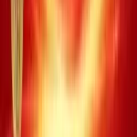
14
Lớn/Hòa/Nhỏ:
Lớn
5
3
6
Chọn 1 số
Chọn 2 số trùng nhau
Chọn 3 số trùng nhau
Cộng tổng
Lớn/Hòa/Nhỏ
Xác định kết quả
Giá trị trúng thưởng
Số lượng
Kết quả quay số có một số 1
12.000 đ
0
Kết quả quay số có hai số 1
20.000 đ
0
Kết quả quay số có ba số 1
0 đ
0
Kết quả quay số có một số 2
12.000 đ
0
Kết quả quay số có hai số 2
20.000 đ
0
Kết quả quay số có ba số 2
30.000 đ
0
Kết quả quay số có một số 3
12.000 đ
22
Kết quả quay số có hai số 3
20.000 đ
0