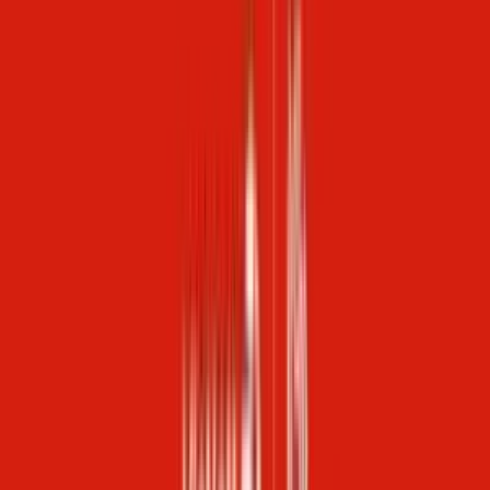
Trang chủ