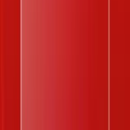
Trang chủ
/
Kết quả xổ số Vietlott
/
Bingo 18
/
Ngày 18-06-2026
Tháng
8
/
2026
T2
T3
T4
T5
T6
T7
CN
27
28
29
30
31
1
2
3
4
5
6
7
8
9
10