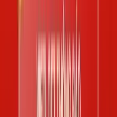
Đăng nhập