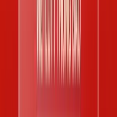
Miền Bắc
XS Miền Bắc
XS Điện toán 123
XS Điện toán 6x36
XS Điện toán
thần tài
Miền Trung
Miền Nam
Vietlott
Power 6/55
Mega 6/45
Lotto 5/35
Max 3D / Max 3D+
Max 3D
Pro
Keno
Bingo 18
Phân tích
Phân tích XSMB
Phân tích XSMT
Phân tích XSMN
Phân tích
Vietlott
Thống kê
Thống kê giải đặc biệt
Thống kê xuất hiện giải đặc biệt
Thống
kê loto gan
Thống kê cặp lô tô cùng về
Thống kê lô kép
Thống
kê số lần xuất hiện 00-99
Thống kê đầu đuôi
Thống kê tần suất
lần xuất hiện
Thống kê tần suất xuất hiện lô tô
Thống kê tần
suất cặp lô tô
Thống kê tần suất Mega 645
Thống kê số gan
Mega 645
Thống kê tần suất Power 655
Thống kê số gan
Power 655
Thống kê tần suất Loto 535
Thống kê số gan Lotto
535
Thống kê tần suất Vietlott Keno
Thống kê gan Vietlott
Keno
Thống kê đầu đuôi Vietlott Keno
Thống kê chẵn lẻ