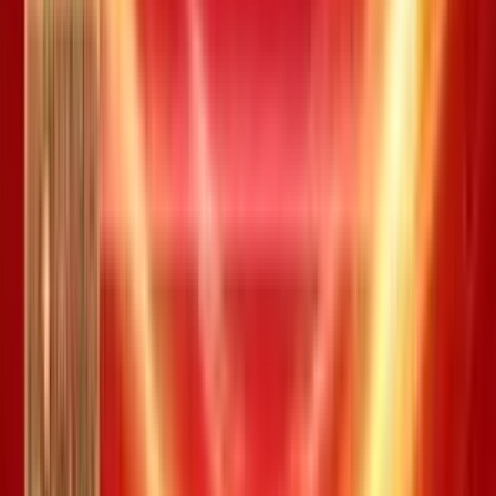
Tổng kết quả ba lần quay số là
200.000 đ
0
5
Tổng kết quả ba lần quay số là
120.000 đ
0
6
Tổng kết quả ba lần quay số là
80.000 đ
0
7
Tổng kết quả ba lần quay số là
55.000 đ
0
8
Tổng kết quả ba lần quay số là
47.000 đ
0
9
Tổng kết quả ba lần quay số là
44.000 đ
0
10
Tổng kết quả ba lần quay số là
44.000 đ
0
11
Tổng kết quả ba lần quay số là
47.000 đ
235
12
Tổng kết quả ba lần quay số là
55.000 đ
0
13
Tổng kết quả ba lần quay số là
80.000 đ
0
14
Tổng kết quả ba lần quay số là
120.000 đ
0