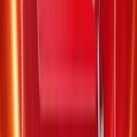
Tổng kết quả ba lần quay số là
400.000 đ
0
4
Tổng kết quả ba lần quay số là
200.000 đ
0
5
Tổng kết quả ba lần quay số là
120.000 đ
0
6
Tổng kết quả ba lần quay số là
80.000 đ
0
7
Tổng kết quả ba lần quay số là
55.000 đ
0
8
Tổng kết quả ba lần quay số là
47.000 đ
0
9
Tổng kết quả ba lần quay số là
44.000 đ
0
10
Tổng kết quả ba lần quay số là
44.000 đ
0
11
Tổng kết quả ba lần quay số là
47.000 đ
26
12
Tổng kết quả ba lần quay số là
55.000 đ
0
13
Tổng kết quả ba lần quay số là
80.000 đ
0
14