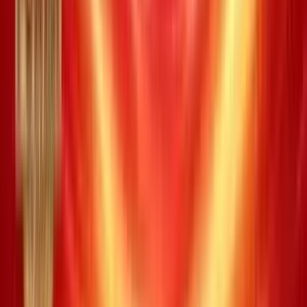
Tổng kết quả ba lần quay số là
120.000 đ
0
15
Tổng kết quả ba lần quay số là
200.000 đ
0
16
Tổng kết quả ba lần quay số là
400.000 đ
0
17
Tổng kết quả ba lần quay số là
1.200.000 đ
0
18
Giá trị trúng
Số
Xác định kết quả
thưởng
lượng
Tổng kết quả ba lần quay số từ 3
15.000 đ
0
đến 9
Tổng kết quả ba lần quay số là 10
20.000 đ
0
hoặc 11
Tổng kết quả ba lần quay số là 12
15.000 đ
343
hoặc 18
Chi tiết
Xổ số Bingo kỳ
#
0154409