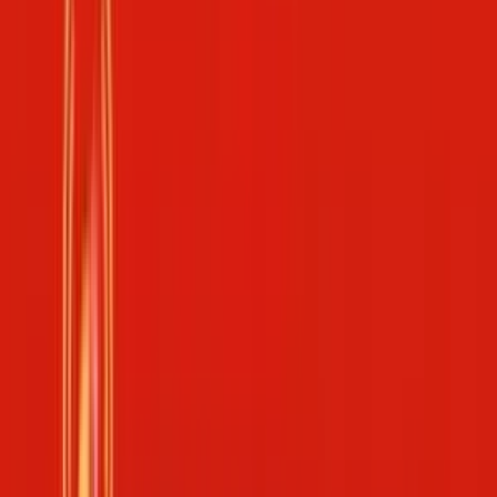
Vietlott
Power 6/55
Mega 6/45
Lotto 5/35
Max 3D / Max 3D+
Max 3D
Pro
Keno
Bingo 18
Trực tiếp
Trực tiếp xổ số Miền Bắc
Trực tiếp xổ số Miền Trung
Trực tiếp
xổ số Miền Nam
Trực tiếp xổ số Vietlott Mega 6/45
Trực tiếp
xổ số Vietlott Power 6/55