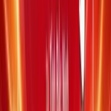
Xổ số Bingo kỳ
#
0154410
Cửa tổng:
14
Lớn/Hòa/Nhỏ:
Lớn
5
4
5
Chọn 1 số
Chọn 2 số trùng nhau
Chọn 3 số trùng nhau
Cộng tổng
Lớn/Hòa/Nhỏ
Xác định kết quả
Giá trị trúng thưởng
Số lượng
Kết quả quay số có một số 1
12.000 đ
0
Kết quả quay số có hai số 1
20.000 đ
0
Kết quả quay số có ba số 1
0 đ
0
Kết quả quay số có một số 2
12.000 đ
0
Kết quả quay số có hai số 2
20.000 đ
0
Kết quả quay số có ba số 2
30.000 đ
0