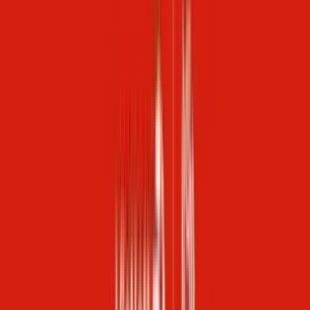
Trang chủ