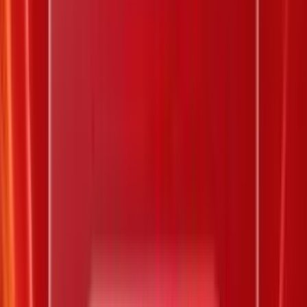
55.000 đ
0
13
Tổng kết quả ba lần quay số là
80.000 đ
0
14
Tổng kết quả ba lần quay số là
120.000 đ
0
15
Tổng kết quả ba lần quay số là
200.000 đ
0
16
Tổng kết quả ba lần quay số là
400.000 đ
0
17
Tổng kết quả ba lần quay số là
1.200.000 đ
0
18
Giá trị trúng
Số
Xác định kết quả
thưởng
lượng
Tổng kết quả ba lần quay số từ 3
15.000 đ
0
đến 9
Tổng kết quả ba lần quay số là 10
20.000 đ
133
hoặc 11
Tổng kết quả ba lần quay số là 12
15.000 đ
0
hoặc 18
Chi tiết
>>>
Xem KQXS
Bingo 18
hôm nay
<<<