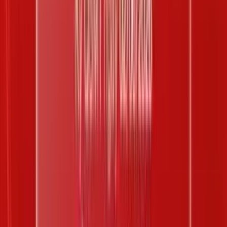
3
4
5
6
KQ Xổ Số Hôm Nay
Miền Bắc
Hà Nội
ĐT 123
Thần tài 4
Miền Nam
Tây Ninh
Bình Thuận
An Giang
Miền Trung
Quảng Trị
Quảng Bình
Bình Định
Vietlott
Power655
Max3D Pro
Loto535
Keno
Bingo
Kết quả XS Bingo ngày 24-02-