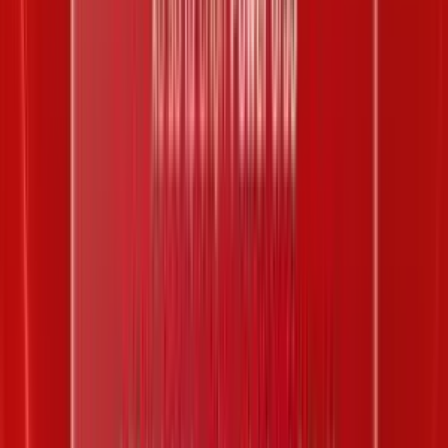
Kết quả quay số có một số 2
12.000 đ
2
Kết quả quay số có hai số 2
20.000 đ
0
Kết quả quay số có ba số 2
30.000 đ
0
Kết quả quay số có một số 3
12.000 đ
4
Kết quả quay số có hai số 3
20.000 đ
0
Kết quả quay số có ba số 3
30.000 đ
0
Kết quả quay số có một số 4
12.000 đ
0
Kết quả quay số có hai số 4
20.000 đ
0
Kết quả quay số có ba số 4
30.000 đ
0
Kết quả quay số có một số 5
12.000 đ
1
Kết quả quay số có hai số 5
20.000 đ
0
Kết quả quay số có ba số 5
30.000 đ
0
Kết quả quay số có một số 6
12.000 đ
0
Kết quả quay số có hai số 6
20.000 đ
0
Kết quả quay số có ba số 6
30.000 đ
0
Giá trị trúng
Số
Xác định kết quả
thưởng
lượng
Kết quả quay số có ít nhất hai
75.000 đ
0
số 1
Kết quả quay số có ít nhất hai