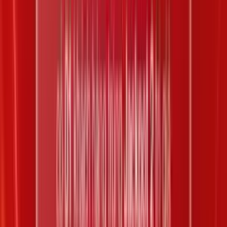
75.000 đ
0
số 2
Kết quả quay số có ít nhất hai
75.000 đ
0
số 3
Kết quả quay số có ít nhất hai
75.000 đ
0
số 4
Kết quả quay số có ít nhất hai
75.000 đ
0
số 5
Kết quả quay số có ít nhất hai
75.000 đ
0
số 6
Giá trị trúng
Số
Xác định kết quả
thưởng
lượng
Kết quả quay số có ba số 1
1.200.000 đ
0
Kết quả quay số có ba số 2
1.200.000 đ
0
Kết quả quay số có ba số 3
1.200.000 đ
0
Kết quả quay số có ba số 4
1.200.000 đ
0
Kết quả quay số có ba số 5
1.200.000 đ
0
Kết quả quay số có ba số 6
1.200.000 đ
0
Kết quả quay số có ba số trùng
200.000 đ
0
nhau bất kỳ
Giá trị trúng
Số
Xác định kết quả
thưởng
lượng