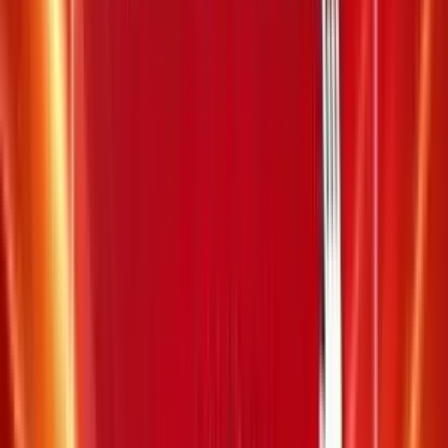
Tổng kết quả ba lần quay số là
80.000 đ
0
14
Tổng kết quả ba lần quay số là
120.000 đ
0
15
Tổng kết quả ba lần quay số là
200.000 đ
0
16
Tổng kết quả ba lần quay số là
400.000 đ
0
17
Tổng kết quả ba lần quay số là
1.200.000 đ
0
18
Giá trị trúng
Số
Xác định kết quả
thưởng
lượng
Tổng kết quả ba lần quay số từ 3
15.000 đ
0
đến 9
Tổng kết quả ba lần quay số là 10
20.000 đ
301
hoặc 11
Tổng kết quả ba lần quay số là 12
15.000 đ
0
hoặc 18
Chi tiết