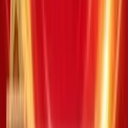
Kết quả quay số có ít nhất hai
75.000 đ
0
số 4
Kết quả quay số có ít nhất hai
75.000 đ
97
số 5
Kết quả quay số có ít nhất hai
75.000 đ
0
số 6
Giá trị trúng
Số
Xác định kết quả
thưởng
lượng
Kết quả quay số có ba số 1
1.200.000 đ
0
Kết quả quay số có ba số 2
1.200.000 đ
0
Kết quả quay số có ba số 3
1.200.000 đ
0
Kết quả quay số có ba số 4
1.200.000 đ
0
Kết quả quay số có ba số 5
1.200.000 đ
0
Kết quả quay số có ba số 6
1.200.000 đ
0
Kết quả quay số có ba số trùng
200.000 đ
0
nhau bất kỳ
Giá trị trúng
Số
Xác định kết quả
thưởng
lượng
Tổng kết quả ba lần quay số là
1.200.000 đ
0
3