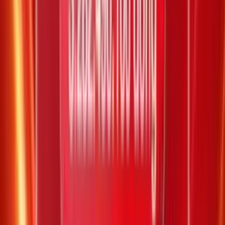
Kết quả quay số có ít nhất hai
75.000 đ
0
số 3
Kết quả quay số có ít nhất hai
75.000 đ
0
số 4
Kết quả quay số có ít nhất hai
75.000 đ
0
số 5
Kết quả quay số có ít nhất hai
75.000 đ
0
số 6
Giá trị trúng
Số
Xác định kết quả
thưởng
lượng
Kết quả quay số có ba số 1
1.200.000 đ
0
Kết quả quay số có ba số 2
1.200.000 đ
0
Kết quả quay số có ba số 3
1.200.000 đ
0
Kết quả quay số có ba số 4
1.200.000 đ
0
Kết quả quay số có ba số 5
1.200.000 đ
0
Kết quả quay số có ba số 6
1.200.000 đ
0
Kết quả quay số có ba số trùng
200.000 đ
0
nhau bất kỳ
Giá trị trúng
Số
Xác định kết quả
thưởng
lượng