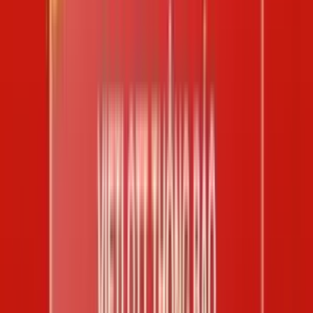
Đăng nhập