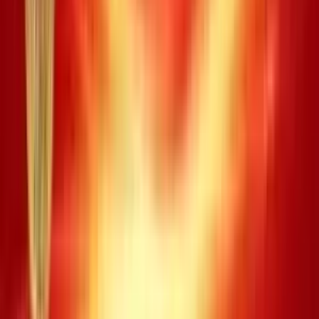
Cửa tổng:
8
Lớn/Hòa/Nhỏ:
Nhỏ
1
1
6
Chọn 1 số
Chọn 2 số trùng nhau
Chọn 3 số trùng nhau
Cộng tổng
Lớn/Hòa/Nhỏ
Xác định kết quả
Giá trị trúng thưởng
Số lượng
Kết quả quay số có một số 1
12.000 đ
0
Kết quả quay số có hai số 1
20.000 đ
1
Kết quả quay số có ba số 1
0 đ
0
Kết quả quay số có một số 2
12.000 đ
0
Kết quả quay số có hai số 2
20.000 đ
0
Kết quả quay số có ba số 2
30.000 đ
0
Kết quả quay số có một số 3
12.000 đ
0