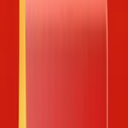
Mega 645
Thống kê tần suất Power 655
Thống kê số gan
Power 655
Thống kê tần suất Loto 535
Thống kê số gan Lotto
535
Thống kê tần suất Vietlott Keno
Thống kê gan Vietlott
Keno
Thống kê đầu đuôi Vietlott Keno
Thống kê chẵn lẻ
Vietlott Keno
Thống kê lớn nhỏ Vietlott Keno
Tin tức