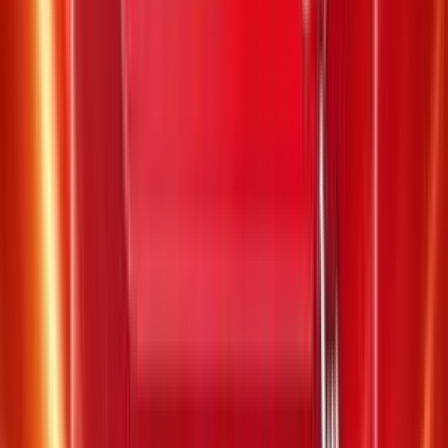
Tổng kết quả ba lần quay số là
1.200.000 đ
0
3
Tổng kết quả ba lần quay số là
400.000 đ
0
4
Tổng kết quả ba lần quay số là
200.000 đ
0
5
Tổng kết quả ba lần quay số là
120.000 đ
0
6
Tổng kết quả ba lần quay số là
80.000 đ
0
7
Tổng kết quả ba lần quay số là
55.000 đ
0
8
Tổng kết quả ba lần quay số là
47.000 đ
0
9
Tổng kết quả ba lần quay số là
44.000 đ
0
10
Tổng kết quả ba lần quay số là
44.000 đ
292
11
Tổng kết quả ba lần quay số là
47.000 đ
0
12
Tổng kết quả ba lần quay số là
55.000 đ
0
13