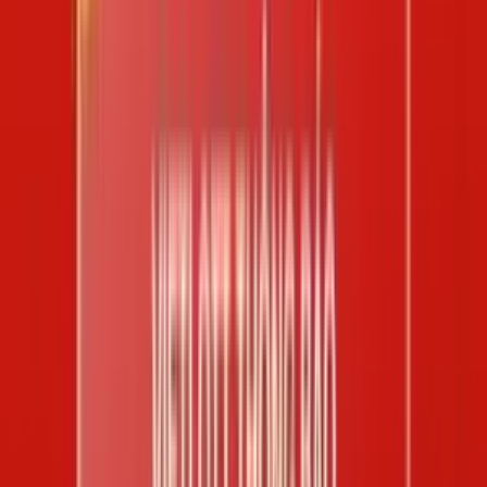
Đăng nhập