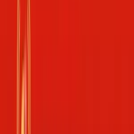
Vietlott
Power 6/55
Mega 6/45
Lotto 5/35
Max 3D / Max 3D+
Max 3D
Pro
Keno
Bingo 18
Trực tiếp
Trực tiếp xổ số Miền Bắc
Trực tiếp xổ số Miền Trung
Trực tiếp
xổ số Miền Nam
Trực tiếp xổ số Vietlott Mega 6/45
Trực tiếp
xổ số Vietlott Power 6/55