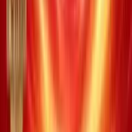
Tổng kết quả ba lần quay số là
120.000 đ
0
15
Tổng kết quả ba lần quay số là
200.000 đ
0
16
Tổng kết quả ba lần quay số là
400.000 đ
0
17
Tổng kết quả ba lần quay số là
1.200.000 đ
0
18
Giá trị trúng
Số
Xác định kết quả
thưởng
lượng
Tổng kết quả ba lần quay số từ 3
15.000 đ
70
đến 9
Tổng kết quả ba lần quay số là 10
20.000 đ
0
hoặc 11
Tổng kết quả ba lần quay số là 12
15.000 đ
0
hoặc 18
Chi tiết
Xổ số Bingo kỳ
#
0168705
Cửa tổng: