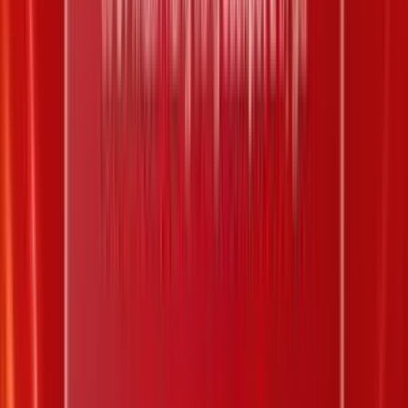
Tổng kết quả ba lần quay số là
1.200.000 đ
0
3
Tổng kết quả ba lần quay số là
400.000 đ
0
4
Tổng kết quả ba lần quay số là
200.000 đ
0
5
Tổng kết quả ba lần quay số là
120.000 đ
0
6
Tổng kết quả ba lần quay số là
80.000 đ
225
7
Tổng kết quả ba lần quay số là
55.000 đ
0
8
Tổng kết quả ba lần quay số là
47.000 đ
0
9
Tổng kết quả ba lần quay số là
44.000 đ
0
10
Tổng kết quả ba lần quay số là
44.000 đ
0
11
Tổng kết quả ba lần quay số là
47.000 đ
0
12
Tổng kết quả ba lần quay số là
55.000 đ
0
13