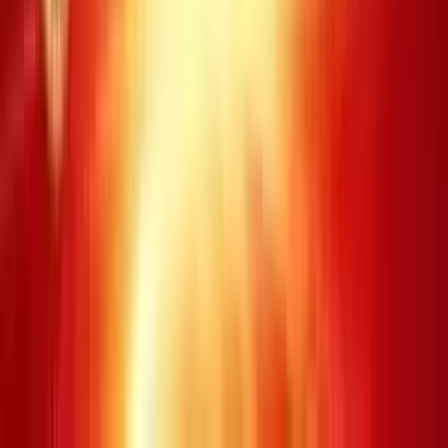
Kết quả quay số có ba số 3
30.000 đ
0
Kết quả quay số có một số 4
12.000 đ
0
Kết quả quay số có hai số 4
20.000 đ
0
Kết quả quay số có ba số 4
30.000 đ
0
Kết quả quay số có một số 5
12.000 đ
0
Kết quả quay số có hai số 5
20.000 đ
0
Kết quả quay số có ba số 5
30.000 đ
0
Kết quả quay số có một số 6
12.000 đ
6
Kết quả quay số có hai số 6
20.000 đ
0
Kết quả quay số có ba số 6
30.000 đ
0
Giá trị trúng
Số
Xác định kết quả
thưởng
lượng
Kết quả quay số có ít nhất hai
75.000 đ
0
số 1
Kết quả quay số có ít nhất hai
75.000 đ
0
số 2
Kết quả quay số có ít nhất hai
75.000 đ
0
số 3
Kết quả quay số có ít nhất hai
75.000 đ
0
số 4