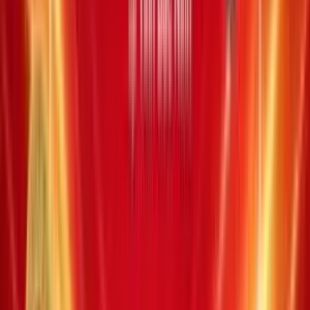
Kết quả quay số có một số 3
12.000 đ
0
Kết quả quay số có hai số 3
20.000 đ
0
Kết quả quay số có ba số 3
30.000 đ
0
Kết quả quay số có một số 4
12.000 đ
11
Kết quả quay số có hai số 4
20.000 đ
0
Kết quả quay số có ba số 4
30.000 đ
0
Kết quả quay số có một số 5
12.000 đ
0
Kết quả quay số có hai số 5
20.000 đ
0
Kết quả quay số có ba số 5
30.000 đ
0
Kết quả quay số có một số 6
12.000 đ
0
Kết quả quay số có hai số 6
20.000 đ
0
Kết quả quay số có ba số 6
30.000 đ
0
Giá trị trúng
Số
Xác định kết quả
thưởng
lượng
Kết quả quay số có ít nhất hai
75.000 đ
0
số 1
Kết quả quay số có ít nhất hai
75.000 đ
0
số 2
Kết quả quay số có ít nhất hai
75.000 đ
0
số 3
Kết quả quay số có ít nhất hai