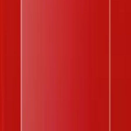
Trang chủ
/
Kết quả xổ số Vietlott
/
Bingo 18
/
Ngày 25-05-2026
Tháng
8
/
2026
T2
T3
T4
T5
T6
T7
CN
27
28
29
30
31
1
2
3
4
5
6
7
8
9
10