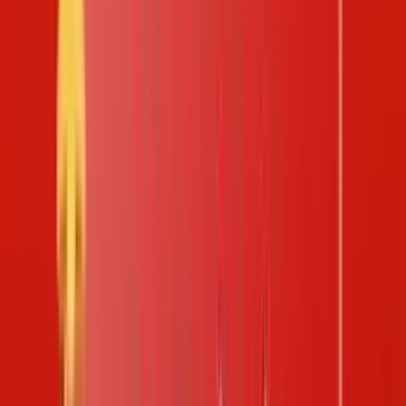
Sổ Mơ
API Cho nhà phát triển
Hôm nay:
Thứ bảy
ngày
08
/
08
/
2026