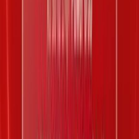
Kết quả quay số có hai số 2
20.000 đ
0
Kết quả quay số có ba số 2
30.000 đ
0
Kết quả quay số có một số 3
12.000 đ
0
Kết quả quay số có hai số 3
20.000 đ
0
Kết quả quay số có ba số 3
30.000 đ
0
Kết quả quay số có một số 4
12.000 đ
11
Kết quả quay số có hai số 4
20.000 đ
0
Kết quả quay số có ba số 4
30.000 đ
0
Kết quả quay số có một số 5
12.000 đ
0
Kết quả quay số có hai số 5
20.000 đ
0
Kết quả quay số có ba số 5
30.000 đ
0
Kết quả quay số có một số 6
12.000 đ
0
Kết quả quay số có hai số 6
20.000 đ
0
Kết quả quay số có ba số 6
30.000 đ
0
Giá trị trúng
Số
Xác định kết quả
thưởng
lượng
Kết quả quay số có ít nhất hai
75.000 đ
0
số 1
Kết quả quay số có ít nhất hai
75.000 đ
0
số 2