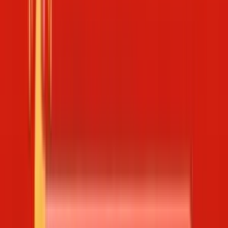
Phân tích
Phân tích XSMB
Phân tích XSMT
Phân tích XSMN
Phân tích
Vietlott
Thống kê
Thống kê giải đặc biệt
Thống kê xuất hiện giải đặc biệt
Thống
kê loto gan
Thống kê cặp lô tô cùng về
Thống kê lô kép
Thống
kê số lần xuất hiện 00-99
Thống kê đầu đuôi
Thống kê tần suất
lần xuất hiện
Thống kê tần suất xuất hiện lô tô
Thống kê tần
suất cặp lô tô
Thống kê tần suất Mega 645
Thống kê số gan