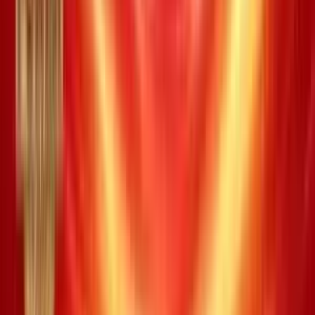
Tổng kết quả ba lần quay số là
120.000 đ
0
15
Tổng kết quả ba lần quay số là
200.000 đ
0
16
Tổng kết quả ba lần quay số là
400.000 đ
0
17
Tổng kết quả ba lần quay số là
1.200.000 đ
0
18
Giá trị trúng
Số
Xác định kết quả
thưởng
lượng
Tổng kết quả ba lần quay số từ 3
15.000 đ
0
đến 9
Tổng kết quả ba lần quay số là 10
20.000 đ
0
hoặc 11
Tổng kết quả ba lần quay số là 12
15.000 đ
135
hoặc 18
Chi tiết
Xổ số Bingo kỳ
#
0150275
Cửa tổng: