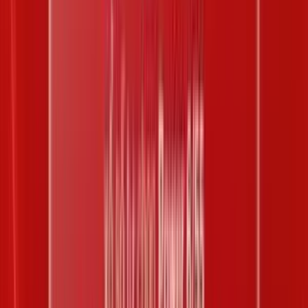
Bingo 18
/
Bingo 29-01-2026
/
Kỳ #0150278
Cửa tổng:
7
Lớn/Hòa/Nhỏ:
Nhỏ
1
1
5
Chọn 1 số
Chọn 2 số trùng nhau
Chọn 3 số trùng nhau
Cộng tổng
Lớn/Hòa/Nhỏ
Xác định kết quả
Giá trị trúng thưởng
Số lượng
Kết quả quay số có một số 1
12.000 đ
0
Kết quả quay số có hai số 1
20.000 đ
6
Kết quả quay số có ba số 1
0 đ
0
Kết quả quay số có một số 2
12.000 đ
0