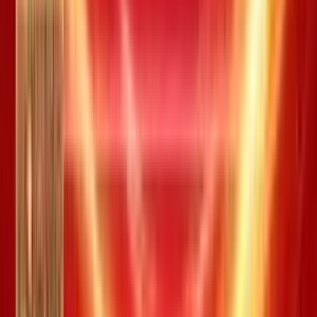
4
Tổng kết quả ba lần quay số là
200.000 đ
0
5
Tổng kết quả ba lần quay số là
120.000 đ
0
6
Tổng kết quả ba lần quay số là
80.000 đ
0
7
Tổng kết quả ba lần quay số là
55.000 đ
0
8
Tổng kết quả ba lần quay số là
47.000 đ
0
9
Tổng kết quả ba lần quay số là
44.000 đ
0
10
Tổng kết quả ba lần quay số là
44.000 đ
0
11
Tổng kết quả ba lần quay số là
47.000 đ
0
12
Tổng kết quả ba lần quay số là
55.000 đ
151
13
Tổng kết quả ba lần quay số là
80.000 đ
0
14