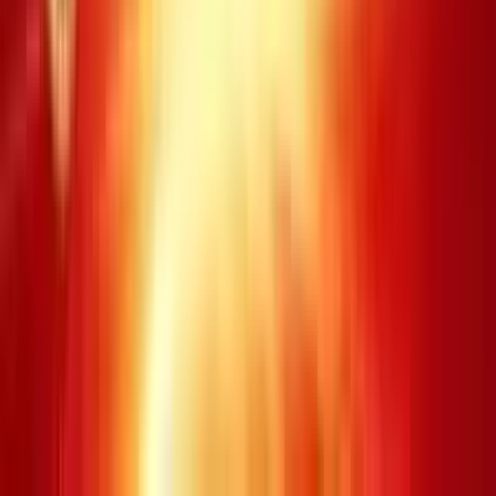
Kết quả quay số có ba số 3
30.000 đ
0
Kết quả quay số có một số 4
12.000 đ
0
Kết quả quay số có hai số 4
20.000 đ
0
Kết quả quay số có ba số 4
30.000 đ
0
Kết quả quay số có một số 5
12.000 đ
0
Kết quả quay số có hai số 5
20.000 đ
0
Kết quả quay số có ba số 5
30.000 đ
0
Kết quả quay số có một số 6
12.000 đ
0
Kết quả quay số có hai số 6
20.000 đ
0
Kết quả quay số có ba số 6
30.000 đ
0
Giá trị trúng
Số
Xác định kết quả
thưởng
lượng
Kết quả quay số có ít nhất hai
75.000 đ
36
số 1
Kết quả quay số có ít nhất hai
75.000 đ
0
số 2
Kết quả quay số có ít nhất hai
75.000 đ
0
số 3
Kết quả quay số có ít nhất hai
75.000 đ
0
số 4