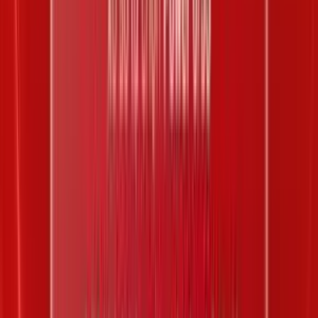
Kết quả quay số có hai số 2
20.000 đ
0
Kết quả quay số có ba số 2
30.000 đ
0
Kết quả quay số có một số 3
12.000 đ
0
Kết quả quay số có hai số 3
20.000 đ
0
Kết quả quay số có ba số 3
30.000 đ
0
Kết quả quay số có một số 4
12.000 đ
0
Kết quả quay số có hai số 4
20.000 đ
0
Kết quả quay số có ba số 4
30.000 đ
0
Kết quả quay số có một số 5
12.000 đ
8
Kết quả quay số có hai số 5
20.000 đ
0
Kết quả quay số có ba số 5
30.000 đ
0
Kết quả quay số có một số 6
12.000 đ
0
Kết quả quay số có hai số 6
20.000 đ
0
Kết quả quay số có ba số 6
30.000 đ
0
Giá trị trúng
Số
Xác định kết quả
thưởng
lượng
Kết quả quay số có ít nhất hai
75.000 đ
38
số 1
Kết quả quay số có ít nhất hai
75.000 đ
0
số 2