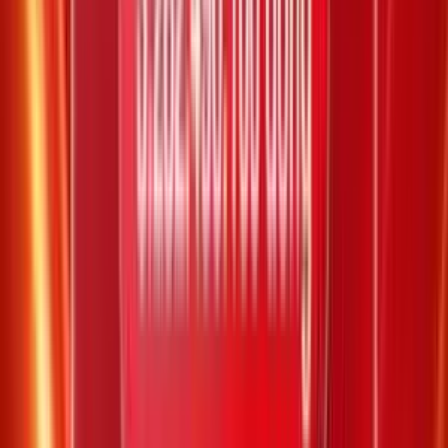
75.000 đ
0
số 3
Kết quả quay số có ít nhất hai
75.000 đ
83
số 4
Kết quả quay số có ít nhất hai
75.000 đ
0
số 5
Kết quả quay số có ít nhất hai
75.000 đ
0
số 6
Giá trị trúng
Số
Xác định kết quả
thưởng
lượng
Kết quả quay số có ba số 1
1.200.000 đ
0
Kết quả quay số có ba số 2
1.200.000 đ
0
Kết quả quay số có ba số 3
1.200.000 đ
0
Kết quả quay số có ba số 4
1.200.000 đ
0
Kết quả quay số có ba số 5
1.200.000 đ
0
Kết quả quay số có ba số 6
1.200.000 đ
0
Kết quả quay số có ba số trùng
200.000 đ
310
nhau bất kỳ
Giá trị trúng
Số
Xác định kết quả
thưởng
lượng
Tổng kết quả ba lần quay số là
1.200.000 đ
0