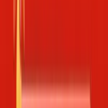
Phân tích
Phân tích XSMB
Phân tích XSMT
Phân tích XSMN
Phân tích
Vietlott
Thống kê
Thống kê giải đặc biệt
Thống kê xuất hiện giải đặc biệt
Thống
kê loto gan
Thống kê cặp lô tô cùng về
Thống kê lô kép
Thống
kê số lần xuất hiện 00-99
Thống kê đầu đuôi
Thống kê tần suất
lần xuất hiện
Thống kê tần suất xuất hiện lô tô
Thống kê tần
suất cặp lô tô
Thống kê tần suất Mega 645
Thống kê số gan