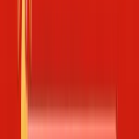
Phân tích
Phân tích XSMB
Phân tích XSMT
Phân tích XSMN
Phân tích
Vietlott
Thống kê
Thống kê giải đặc biệt
Thống kê xuất hiện giải đặc biệt
Thống
kê loto gan
Thống kê cặp lô tô cùng về
Thống kê lô kép
Thống
kê số lần xuất hiện 00-99
Thống kê đầu đuôi
Thống kê tần suất
lần xuất hiện
Thống kê tần suất xuất hiện lô tô
Thống kê tần
suất cặp lô tô
Thống kê tần suất Mega 645
Thống kê số gan