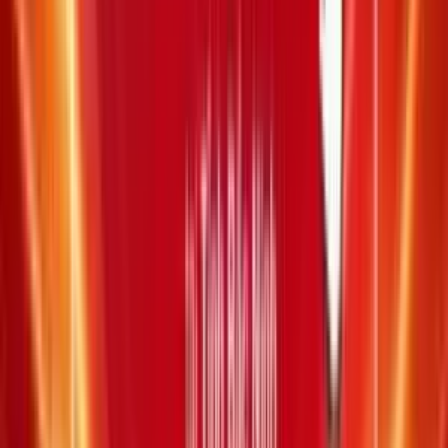
Cửa tổng:
15
Lớn/Hòa/Nhỏ:
Lớn
5
5
5
Chọn 1 số
Chọn 2 số trùng nhau
Chọn 3 số trùng nhau
Cộng tổng
Lớn/Hòa/Nhỏ
Xác định kết quả
Giá trị trúng thưởng
Số lượng
Kết quả quay số có một số 1
12.000 đ
0
Kết quả quay số có hai số 1
20.000 đ
0
Kết quả quay số có ba số 1
0 đ
0
Kết quả quay số có một số 2
12.000 đ
0
Kết quả quay số có hai số 2
20.000 đ
0
Kết quả quay số có ba số 2
30.000 đ
0