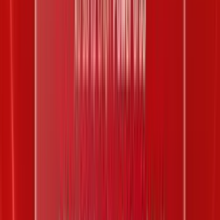
Kết quả quay số có hai số 2
20.000 đ
0
Kết quả quay số có ba số 2
30.000 đ
0
Kết quả quay số có một số 3
12.000 đ
0
Kết quả quay số có hai số 3
20.000 đ
0
Kết quả quay số có ba số 3
30.000 đ
0
Kết quả quay số có một số 4
12.000 đ
1
Kết quả quay số có hai số 4
20.000 đ
0
Kết quả quay số có ba số 4
30.000 đ
0
Kết quả quay số có một số 5
12.000 đ
0
Kết quả quay số có hai số 5
20.000 đ
0
Kết quả quay số có ba số 5
30.000 đ
0
Kết quả quay số có một số 6
12.000 đ
2
Kết quả quay số có hai số 6
20.000 đ
0
Kết quả quay số có ba số 6
30.000 đ
0
Giá trị trúng
Số
Xác định kết quả
thưởng
lượng
Kết quả quay số có ít nhất hai
75.000 đ
0
số 1
Kết quả quay số có ít nhất hai
75.000 đ
0
số 2