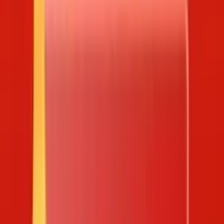
Mega 645
Thống kê tần suất Power 655
Thống kê số gan
Power 655
Thống kê tần suất Loto 535
Thống kê số gan Lotto
535
Thống kê tần suất Vietlott Keno
Thống kê gan Vietlott
Keno
Thống kê đầu đuôi Vietlott Keno
Thống kê chẵn lẻ
Vietlott Keno
Thống kê lớn nhỏ Vietlott Keno
Tin tức