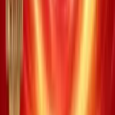
Tổng kết quả ba lần quay số là
120.000 đ
160
15
Tổng kết quả ba lần quay số là
200.000 đ
0
16
Tổng kết quả ba lần quay số là
400.000 đ
0
17
Tổng kết quả ba lần quay số là
1.200.000 đ
0
18
Giá trị trúng
Số
Xác định kết quả
thưởng
lượng
Tổng kết quả ba lần quay số từ 3
15.000 đ
0
đến 9
Tổng kết quả ba lần quay số là 10
20.000 đ
0
hoặc 11
Tổng kết quả ba lần quay số là 12
15.000 đ
166
hoặc 18
Chi tiết
Xổ số Bingo kỳ
#
0169659
Cửa tổng: