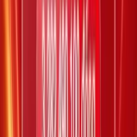
Kết quả quay số có ba số 2
30.000 đ
0
Kết quả quay số có một số 3
12.000 đ
0
Kết quả quay số có hai số 3
20.000 đ
0
Kết quả quay số có ba số 3
30.000 đ
0
Kết quả quay số có một số 4
12.000 đ
0
Kết quả quay số có hai số 4
20.000 đ
0
Kết quả quay số có ba số 4
30.000 đ
0
Kết quả quay số có một số 5
12.000 đ
0
Kết quả quay số có hai số 5
20.000 đ
0
Kết quả quay số có ba số 5
30.000 đ
0
Kết quả quay số có một số 6
12.000 đ
6
Kết quả quay số có hai số 6
20.000 đ
0
Kết quả quay số có ba số 6
30.000 đ
0
Giá trị trúng
Số
Xác định kết quả
thưởng
lượng
Kết quả quay số có ít nhất hai
75.000 đ
0
số 1
Kết quả quay số có ít nhất hai
75.000 đ
0
số 2
Kết quả quay số có ít nhất hai