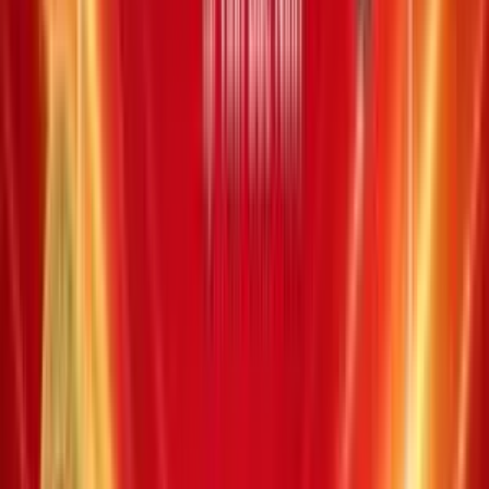
Kết quả quay số có một số 3
12.000 đ
0
Kết quả quay số có hai số 3
20.000 đ
0
Kết quả quay số có ba số 3
30.000 đ
0
Kết quả quay số có một số 4
12.000 đ
0
Kết quả quay số có hai số 4
20.000 đ
0
Kết quả quay số có ba số 4
30.000 đ
0
Kết quả quay số có một số 5
12.000 đ
0
Kết quả quay số có hai số 5
20.000 đ
0
Kết quả quay số có ba số 5
30.000 đ
9
Kết quả quay số có một số 6
12.000 đ
0
Kết quả quay số có hai số 6
20.000 đ
0
Kết quả quay số có ba số 6
30.000 đ
0
Giá trị trúng
Số
Xác định kết quả
thưởng
lượng
Kết quả quay số có ít nhất hai
75.000 đ
0
số 1
Kết quả quay số có ít nhất hai
75.000 đ
0
số 2
Kết quả quay số có ít nhất hai
75.000 đ
0
số 3
Kết quả quay số có ít nhất hai