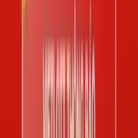
Đăng nhập