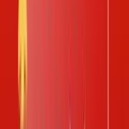
Sổ Mơ
API Cho nhà phát triển
Hôm nay:
Thứ bảy
ngày
08
/
08
/
2026