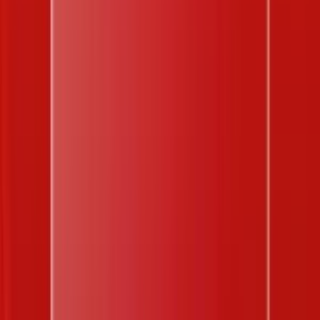
Trang chủ
/
Kết quả xổ số Vietlott
/
Bingo 18
/
Ngày 31-05-2026
Tháng
8
/
2026
T2
T3
T4
T5
T6
T7
CN
27
28
29
30
31
1
2
3
4
5
6
7
8
9
10