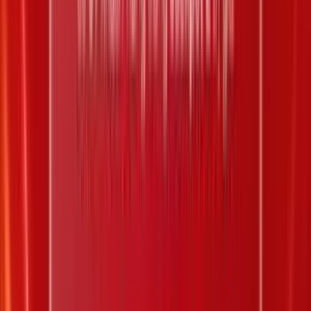
Tổng kết quả ba lần quay số là
1.200.000 đ
0
3
Tổng kết quả ba lần quay số là
400.000 đ
0
4
Tổng kết quả ba lần quay số là
200.000 đ
0
5
Tổng kết quả ba lần quay số là
120.000 đ
0
6
Tổng kết quả ba lần quay số là
80.000 đ
0
7
Tổng kết quả ba lần quay số là
55.000 đ
0
8
Tổng kết quả ba lần quay số là
47.000 đ
0
9
Tổng kết quả ba lần quay số là
44.000 đ
0
10
Tổng kết quả ba lần quay số là
44.000 đ
0
11
Tổng kết quả ba lần quay số là
47.000 đ
181
12
Tổng kết quả ba lần quay số là
55.000 đ
0
13