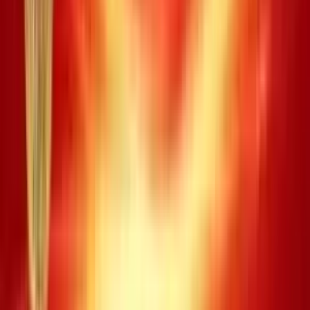
7
Lớn/Hòa/Nhỏ:
Nhỏ
2
1
4
Chọn 1 số
Chọn 2 số trùng nhau
Chọn 3 số trùng nhau
Cộng tổng
Lớn/Hòa/Nhỏ
Xác định kết quả
Giá trị trúng thưởng
Số lượng
Kết quả quay số có một số 1
12.000 đ
4
Kết quả quay số có hai số 1
20.000 đ
0
Kết quả quay số có ba số 1
0 đ
0
Kết quả quay số có một số 2
12.000 đ
0
Kết quả quay số có hai số 2
20.000 đ
0
Kết quả quay số có ba số 2
30.000 đ
0
Kết quả quay số có một số 3
12.000 đ
0
Kết quả quay số có hai số 3
20.000 đ
0