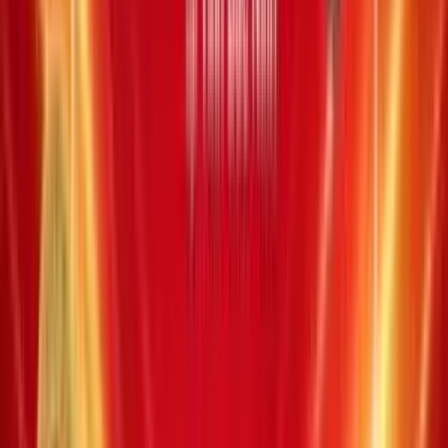
Lớn từ 13 số trở lên từ 41-80
26.000 đ
0
Lớn từ 11 hoặc 12 số từ 41-80
10.000 đ
0
Hòa lớn nhỏ 10 số từ 01 đến 40 và 10
26.000 đ
3
số từ 41 đến 80
Nhỏ từ 11 hoặc 12 số từ 01-40
10.000 đ
0
Nhỏ từ 13 số trở lên từ 01 đến 40
26.000 đ
0
Chi tiết
Xổ số Keno kỳ
#
0283715
C
Chẵn
11
>
Lớn
10
L
Lẻ
9
<
Nhỏ
10
02
04
06
08
09
15
25