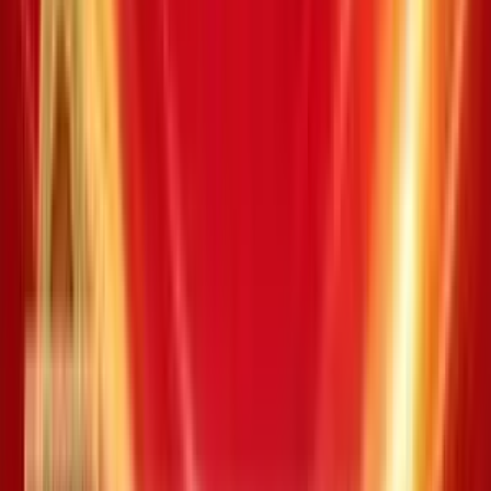
27
33
40
41
47
49
52
56
60
65
66
76
78
Chọn 10 số
Chọn 9 số
Chọn 8 số
Chọn 7 số
Chọn 6 số
Chọn 5 số
Chọn 4 số
Chọn 3 số
Chọn 2 số
Chọn 1 số