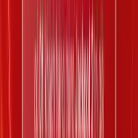
Trùng 06 trong 20 số
80.000 đ
11
Trùng 05 trong 20 số
20.000 đ
46
Trùng 00 trong 20 số
10.000 đ
30
Xác định kết quả
Giá trị trúng thưởng
Số lượng
Trùng 09 trong 20 số
800.000.000 đ
0
Trùng 08 trong 20 số
12.000.000 đ
0
Trùng 07 trong 20 số
1.500.000 đ
0
Trùng 06 trong 20 số
150.000 đ
2
Trùng 05 trong 20 số
30.000 đ
12
Trùng 04 trong 20 số
10.000 đ
51
Trùng 00 trong 20 số
10.000 đ
23
Xác định kết quả
Giá trị trúng thưởng
Số lượng
Trùng 08 trong 20 số
200.000.000 đ
0
Trùng 07 trong 20 số
5.000.000 đ
0
Trùng 06 trong 20 số
500.000 đ
0
Trùng 05 trong 20 số
50.000 đ
9
Trùng 04 trong 20 số
10.000 đ
81
Trùng 00 trong 20 số
10.000 đ
25
Xác định kết quả
Giá trị trúng thưởng
Số lượng