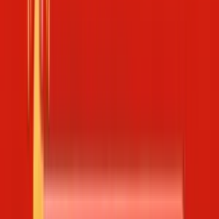
Phân tích
Phân tích XSMB
Phân tích XSMT
Phân tích XSMN
Phân tích
Vietlott
Thống kê
Thống kê giải đặc biệt
Thống kê xuất hiện giải đặc biệt
Thống
kê loto gan
Thống kê cặp lô tô cùng về
Thống kê lô kép
Thống
kê số lần xuất hiện 00-99
Thống kê đầu đuôi
Thống kê tần suất
lần xuất hiện
Thống kê tần suất xuất hiện lô tô
Thống kê tần
suất cặp lô tô
Thống kê tần suất Mega 645
Thống kê số gan