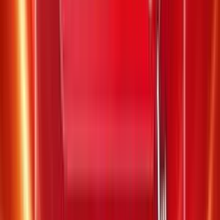
Trùng 10 trong 20 số
2.000.000.000 đ
0
Trùng 09 trong 20 số
150.000.000 đ
0
Trùng 08 trong 20 số
8.000.000 đ
0
Trùng 07 trong 20 số
710.000 đ
0
Trùng 06 trong 20 số
80.000 đ
12
Trùng 05 trong 20 số
20.000 đ
24
Trùng 00 trong 20 số
10.000 đ
24
Xác định kết quả
Giá trị trúng thưởng
Số lượng
Trùng 09 trong 20 số
800.000.000 đ
0
Trùng 08 trong 20 số
12.000.000 đ
0
Trùng 07 trong 20 số
1.500.000 đ
0
Trùng 06 trong 20 số
150.000 đ
2
Trùng 05 trong 20 số
30.000 đ
4
Trùng 04 trong 20 số
10.000 đ
44
Trùng 00 trong 20 số
10.000 đ
22
Xác định kết quả
Giá trị trúng thưởng
Số lượng
Trùng 08 trong 20 số
200.000.000 đ
0
Trùng 07 trong 20 số
5.000.000 đ
0
Trùng 06 trong 20 số
500.000 đ
0