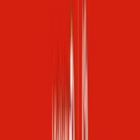
Trang chủ