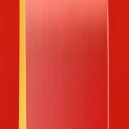
Mega 645
Thống kê tần suất Power 655
Thống kê số gan
Power 655
Thống kê tần suất Loto 535
Thống kê số gan Lotto
535
Thống kê tần suất Vietlott Keno
Thống kê gan Vietlott
Keno
Thống kê đầu đuôi Vietlott Keno
Thống kê chẵn lẻ
Vietlott Keno
Thống kê lớn nhỏ Vietlott Keno
Tin tức