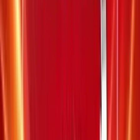
Trùng 05 trong 20 số
50.000 đ
7
Trùng 04 trong 20 số
10.000 đ
32
Trùng 00 trong 20 số
10.000 đ
34
Xác định kết quả
Giá trị trúng thưởng
Số lượng
Trùng 07 trong 20 số
40.000.000 đ
0
Trùng 06 trong 20 số
1.200.000 đ
0
Trùng 05 trong 20 số
100.000 đ
8
Trùng 04 trong 20 số
20.000 đ
27
Trùng 03 trong 20 số
10.000 đ
151
Xác định kết quả
Giá trị trúng thưởng
Số lượng
Trùng 06 trong 20 số
12.500.000 đ
0
Trùng 05 trong 20 số
450.000 đ
1
Trùng 04 trong 20 số
40.000 đ
14
Trùng 03 trong 20 số
10.000 đ
64
Xác định kết quả
Giá trị trúng thưởng
Số lượng
Trùng 05 trong 20 số
4.400.000 đ
0
Trùng 04 trong 20 số
0 đ
4
Trùng 03 trong 20 số
10.000 đ
41
Xác định kết quả
Giá trị trúng thưởng
Số lượng