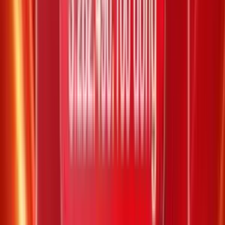
43
47
50
64
65
71
72
73
79
Chọn 10 số
Chọn 9 số
Chọn 8 số
Chọn 7 số
Chọn 6 số
Chọn 5 số
Chọn 4 số
Chọn 3 số
Chọn 2 số
Chọn 1 số
Chẵn / Lẻ
Lớn / Nhỏ
Xác định kết quả
Giá trị trúng thưởng
Số lượng