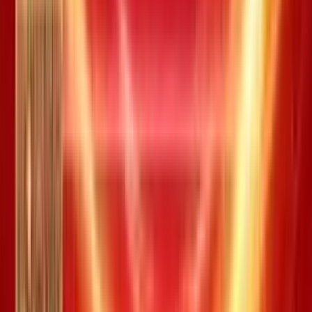
Lớn / Nhỏ
Xác định kết quả
Giá trị trúng thưởng
Số lượng
Trùng 10 trong 20 số
2.000.000.000 đ
0
Trùng 09 trong 20 số
150.000.000 đ
0
Trùng 08 trong 20 số
8.000.000 đ
0
Trùng 07 trong 20 số
710.000 đ
0
Trùng 06 trong 20 số
80.000 đ
5
Trùng 05 trong 20 số
20.000 đ
25
Trùng 00 trong 20 số
10.000 đ
34
Xác định kết quả
Giá trị trúng thưởng
Số lượng
Trùng 09 trong 20 số
800.000.000 đ
0
Trùng 08 trong 20 số
12.000.000 đ
0
Trùng 07 trong 20 số
1.500.000 đ
0
Trùng 06 trong 20 số
150.000 đ
0
Trùng 05 trong 20 số
30.000 đ
10
Trùng 04 trong 20 số
10.000 đ
48
Trùng 00 trong 20 số
10.000 đ
27
Xác định kết quả
Giá trị trúng thưởng
Số lượng