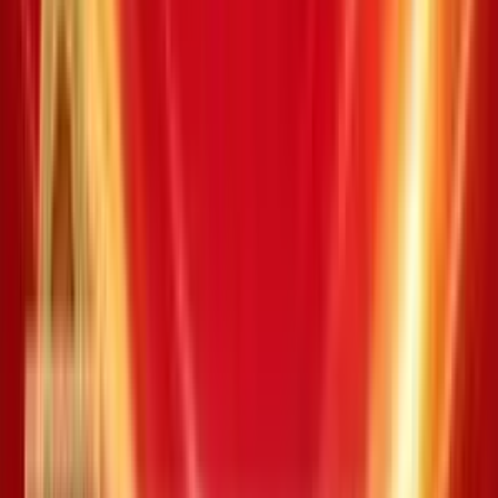
41
42
46
48
50
55
58
63
65
68
70
75
Chọn 10 số
Chọn 9 số
Chọn 8 số
Chọn 7 số
Chọn 6 số
Chọn 5 số
Chọn 4 số
Chọn 3 số
Chọn 2 số
Chọn 1 số
Chẵn / Lẻ