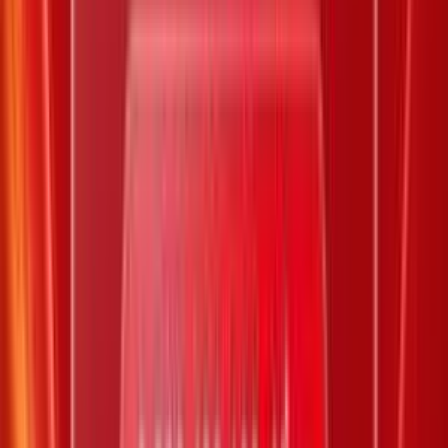
Nhỏ từ 11 hoặc 12 số từ 01-40
10.000 đ
0
Nhỏ từ 13 số trở lên từ 01 đến 40
26.000 đ
0
- Tổng giá trị giải thưởng tối đa thanh toán cho hạng giải
trùng 10 số trong 20 số trong một kỳ quay số mở thưởng
không vượt quá 10 tỷ đồng
- Trường hợp trong kỳ quay số mở thưởng có 5 lần trúng
thưởng hoặc ít hơn, mỗi lần trúng thưởng nhận 2 tỷ đồng
tiền thưởng
- Trường hợp trong kỳ quay số mở thưởng có nhiều hơn 5
lần trúng thưởng, giá trị trả thưởng cho mỗi lần trúng
thưởng là 10 tỷ (chia cho) số lần trúng thưởng
- Giá trị trúng thưởng được tính theo số lần tham dự
thưởng của số trúng thưởng (01 lần tham gia mệnh giá
10.000 đồng) nhân với giá trị giải thưởng tương ứng với
01 lần tham dự giải thưởng
- Người trúng thưởng chỉ được lĩnh một hạng giải thưởng
duy nhất ứng với mỗi cách chơi bổ sung.
- Giá trị lĩnh thưởng được tính theo số lần tham gia dự
thưởng của cách chơi bổ sung (01 lần tham gia dự
thưởng mệnh giá 10.000 đồng) nhân với giá trị giải
thưởng tương ứng với 01 lần tham gia dự thưởng
- Trường hợp có sự thay đổi về số lượng, cơ cấu và giá
trị của các giải thưởng, Vietlott sẽ có thông báo bổ sung.