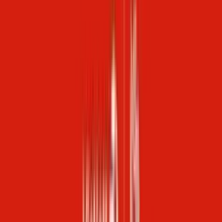
Trang chủ