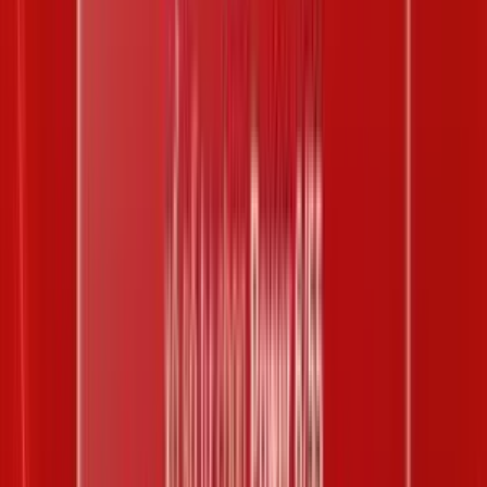
Keno
/
Keno 09-06-2026
/
Kỳ #0284193
C
Chẵn
6
>
Lớn
14
L
Lẻ
14
<
Nhỏ
6
06
09
33
35
36
37
41
42
45
47
49
51
54
56
67
70
71