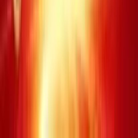
15 số trở lên là số lẻ
200.000 đ
0
Giá trị trúng
Số
Xác định kết quả
thưởng
lượng
Lớn từ 13 số trở lên từ 41-80
26.000 đ
0
Lớn từ 11 hoặc 12 số từ 41-80
10.000 đ
3
Hòa lớn nhỏ 10 số từ 01 đến 40 và 10
26.000 đ
0
số từ 41 đến 80
Nhỏ từ 11 hoặc 12 số từ 01-40
10.000 đ
0
Nhỏ từ 13 số trở lên từ 01 đến 40
26.000 đ
0
Chi tiết
Xổ số Keno kỳ
#
0284190
C
Chẵn
12
>
Lớn
10
L
Lẻ
8
<
Nhỏ
10
02
06
13