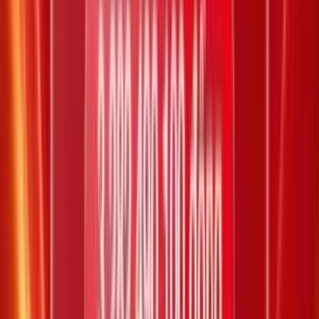
Chi tiết
>>>
Xem KQXS
Keno
hôm nay
<<<
Xổ số Keno kỳ
#
0284192
C
Chẵn
13
>
Lớn
10
L
Lẻ
7
<
Nhỏ
10
06
10
11
14
16
22
24
27
29
32
42
44