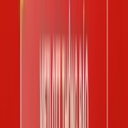
Đăng nhập