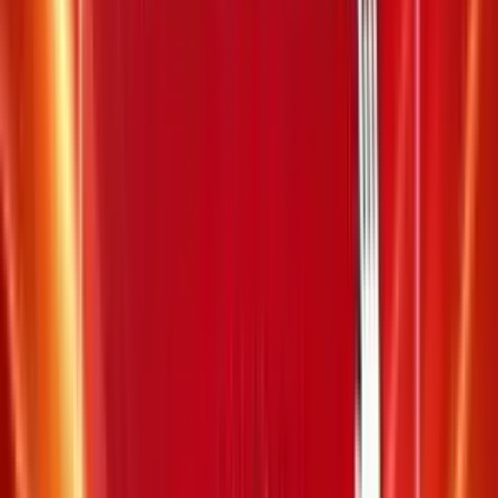
Trùng 04 trong 20 số
10.000 đ
26
Trùng 00 trong 20 số
10.000 đ
18
Xác định kết quả
Giá trị trúng thưởng
Số lượng
Trùng 07 trong 20 số
40.000.000 đ
0
Trùng 06 trong 20 số
1.200.000 đ
0
Trùng 05 trong 20 số
100.000 đ
2
Trùng 04 trong 20 số
20.000 đ
25
Trùng 03 trong 20 số
10.000 đ
106
Xác định kết quả
Giá trị trúng thưởng
Số lượng
Trùng 06 trong 20 số
12.500.000 đ
0
Trùng 05 trong 20 số
450.000 đ
1
Trùng 04 trong 20 số
40.000 đ
7
Trùng 03 trong 20 số
10.000 đ
39
Xác định kết quả
Giá trị trúng thưởng
Số lượng
Trùng 05 trong 20 số
4.400.000 đ
0
Trùng 04 trong 20 số
0 đ
5
Trùng 03 trong 20 số
10.000 đ
34
Xác định kết quả
Giá trị trúng thưởng
Số lượng
Trùng 04 trong 20 số
400.000 đ
0