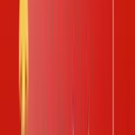
Sổ Mơ
API Cho nhà phát triển
Hôm nay:
Thứ bảy
ngày
08
/
08
/
2026