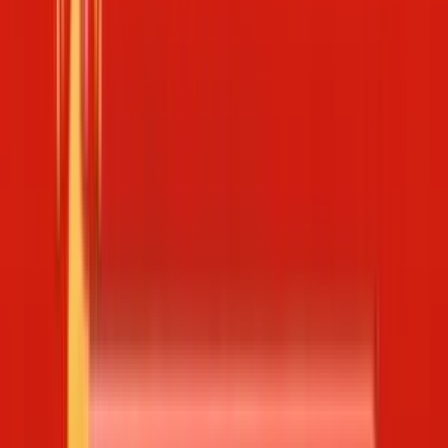
Phân tích
Phân tích XSMB
Phân tích XSMT
Phân tích XSMN
Phân tích
Vietlott
Thống kê
Thống kê giải đặc biệt
Thống kê xuất hiện giải đặc biệt
Thống
kê loto gan
Thống kê cặp lô tô cùng về
Thống kê lô kép
Thống
kê số lần xuất hiện 00-99
Thống kê đầu đuôi
Thống kê tần suất
lần xuất hiện
Thống kê tần suất xuất hiện lô tô
Thống kê tần
suất cặp lô tô
Thống kê tần suất Mega 645
Thống kê số gan