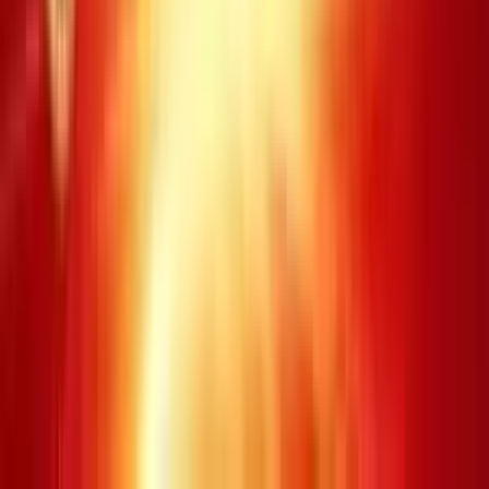
15 số trở lên là số lẻ
200.000 đ
0
Giá trị trúng
Số
Xác định kết quả
thưởng
lượng
Lớn từ 13 số trở lên từ 41-80
26.000 đ
0
Lớn từ 11 hoặc 12 số từ 41-80
10.000 đ
7
Hòa lớn nhỏ 10 số từ 01 đến 40 và 10
26.000 đ
0
số từ 41 đến 80
Nhỏ từ 11 hoặc 12 số từ 01-40
10.000 đ
0
Nhỏ từ 13 số trở lên từ 01 đến 40
26.000 đ
0
Chi tiết
Xổ số Keno kỳ
#
0266343
C
Chẵn
12
>
Lớn
9
L
Lẻ
8
<
Nhỏ
11
06
08
12