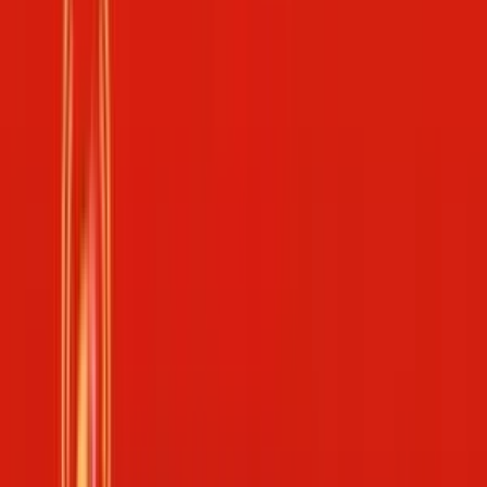
Vietlott
Power 6/55
Mega 6/45
Lotto 5/35
Max 3D / Max 3D+
Max 3D
Pro
Keno
Bingo 18
Trực tiếp
Trực tiếp xổ số Miền Bắc
Trực tiếp xổ số Miền Trung
Trực tiếp
xổ số Miền Nam
Trực tiếp xổ số Vietlott Mega 6/45
Trực tiếp
xổ số Vietlott Power 6/55