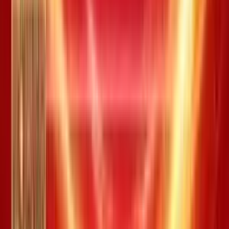
Lớn / Nhỏ
Xác định kết quả
Giá trị trúng thưởng
Số lượng
Trùng 10 trong 20 số
2.000.000.000 đ
0
Trùng 09 trong 20 số
150.000.000 đ
0
Trùng 08 trong 20 số
8.000.000 đ
0
Trùng 07 trong 20 số
710.000 đ
0
Trùng 06 trong 20 số
80.000 đ
5
Trùng 05 trong 20 số
20.000 đ
22
Trùng 00 trong 20 số
10.000 đ
14
Xác định kết quả
Giá trị trúng thưởng
Số lượng
Trùng 09 trong 20 số
800.000.000 đ
0
Trùng 08 trong 20 số
12.000.000 đ
0
Trùng 07 trong 20 số
1.500.000 đ
0
Trùng 06 trong 20 số
150.000 đ
0
Trùng 05 trong 20 số
30.000 đ
8
Trùng 04 trong 20 số
10.000 đ
40
Trùng 00 trong 20 số
10.000 đ
15
Xác định kết quả
Giá trị trúng thưởng
Số lượng