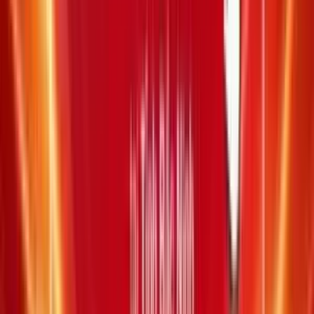
Trùng 03 trong 20 số
50.000 đ
6
Trùng 02 trong 20 số
10.000 đ
43
Xác định kết quả
Giá trị trúng thưởng
Số lượng
Trùng 03 trong 20 số
200.000 đ
7
Trùng 02 trong 20 số
20.000 đ
45
Xác định kết quả
Giá trị trúng thưởng
Số lượng
Trùng 02 trong 20 số
90.000 đ
40
Xác định kết quả
Giá trị trúng thưởng
Số lượng
Trùng 01 trong 20 số
20.000 đ
20
Xác định kết quả
Giá trị trúng thưởng
Số lượng
15 số trở lên là số chẵn
200.000 đ
0
13 hoặc 14 số là số chẵn
40.000 đ
11
11 hoặc 12 số là số chẵn
20.000 đ
0
Hòa 10 số chẵn và 10 số lẻ
20.000 đ
0
11 hoặc 12 số là số lẻ
20.000 đ
0
13 hoặc 14 số là số lẻ
40.000 đ
0
15 số trở lên là số lẻ
200.000 đ
0
Giá trị trúng
Số
Xác định kết quả
thưởng
lượng