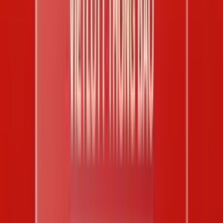
Miền Bắc
XS Miền Bắc
XS Điện toán 123
XS Điện toán 6x36
XS Điện toán
thần tài
Miền Trung
Miền Nam
Vietlott
Power 6/55
Mega 6/45
Lotto 5/35
Max 3D / Max 3D+
Max 3D
Pro
Keno
Bingo 18
Phân tích
Phân tích XSMB
Phân tích XSMT
Phân tích XSMN
Phân tích
Vietlott
Thống kê
Thống kê giải đặc biệt
Thống kê xuất hiện giải đặc biệt
Thống
kê loto gan
Thống kê cặp lô tô cùng về
Thống kê lô kép
Thống
kê số lần xuất hiện 00-99
Thống kê đầu đuôi
Thống kê tần suất
lần xuất hiện
Thống kê tần suất xuất hiện lô tô
Thống kê tần
suất cặp lô tô
Thống kê tần suất Mega 645
Thống kê số gan
Mega 645
Thống kê tần suất Power 655
Thống kê số gan
Power 655
Thống kê tần suất Loto 535
Thống kê số gan Lotto
535
Thống kê tần suất Vietlott Keno
Thống kê gan Vietlott
Keno
Thống kê đầu đuôi Vietlott Keno
Thống kê chẵn lẻ