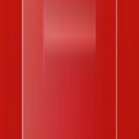
Vietlott Keno
Thống kê lớn nhỏ Vietlott Keno
Trực tiếp
Trực tiếp xổ số Miền Bắc
Trực tiếp xổ số Miền Trung
Trực tiếp
xổ số Miền Nam
Trực tiếp xổ số Vietlott Mega 6/45
Trực tiếp
xổ số Vietlott Power 6/55
Tin tức
Sổ Mơ
Nhà phát triển