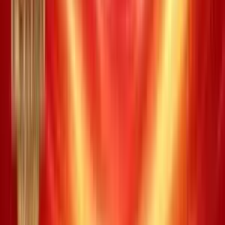
Trùng 08 trong 20 số
200.000.000 đ
0
Trùng 07 trong 20 số
5.000.000 đ
0
Trùng 06 trong 20 số
500.000 đ
1
Trùng 05 trong 20 số
50.000 đ
3
Trùng 04 trong 20 số
10.000 đ
17
Trùng 00 trong 20 số
10.000 đ
12
Xác định kết quả
Giá trị trúng thưởng
Số lượng
Trùng 07 trong 20 số
40.000.000 đ
0
Trùng 06 trong 20 số
1.200.000 đ
0
Trùng 05 trong 20 số
100.000 đ
4
Trùng 04 trong 20 số
20.000 đ
16
Trùng 03 trong 20 số
10.000 đ
70
Xác định kết quả
Giá trị trúng thưởng
Số lượng
Trùng 06 trong 20 số
12.500.000 đ
0
Trùng 05 trong 20 số
450.000 đ
0
Trùng 04 trong 20 số
40.000 đ
6
Trùng 03 trong 20 số
10.000 đ
54
Xác định kết quả
Giá trị trúng thưởng
Số lượng
Trùng 05 trong 20 số
4.400.000 đ
0
Trùng 04 trong 20 số
0 đ
5