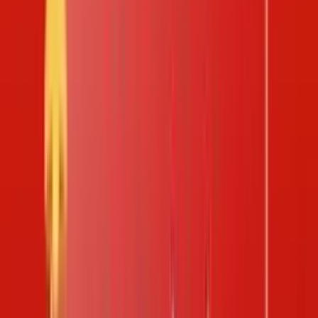
Sổ Mơ
API Cho nhà phát triển
Hôm nay:
Chủ nhật
ngày
09
/
08
/
2026