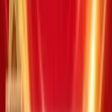
41
43
46
52
53
62
65
67
71
72
78
79
Chọn 10 số
Chọn 9 số
Chọn 8 số
Chọn 7 số
Chọn 6 số
Chọn 5 số
Chọn 4 số
Chọn 3 số
Chọn 2 số
Chọn 1 số
Chẵn / Lẻ