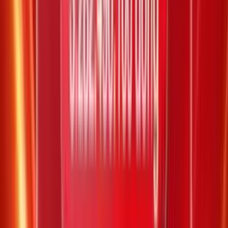
46
50
59
61
65
69
70
73
Chọn 10 số
Chọn 9 số
Chọn 8 số
Chọn 7 số
Chọn 6 số
Chọn 5 số
Chọn 4 số
Chọn 3 số
Chọn 2 số
Chọn 1 số
Chẵn / Lẻ
Lớn / Nhỏ
Xác định kết quả
Giá trị trúng thưởng
Số lượng
Trùng 10 trong 20 số
2.000.000.000 đ
0