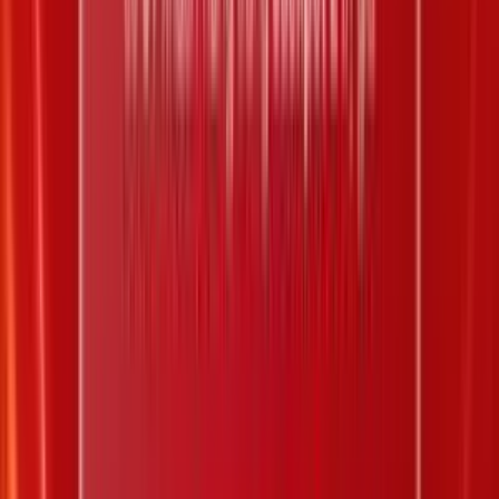
Trùng 06 trong 20 số
1.200.000 đ
1
Trùng 05 trong 20 số
100.000 đ
3
Trùng 04 trong 20 số
20.000 đ
24
Trùng 03 trong 20 số
10.000 đ
96
Xác định kết quả
Giá trị trúng thưởng
Số lượng
Trùng 06 trong 20 số
12.500.000 đ
1
Trùng 05 trong 20 số
450.000 đ
0
Trùng 04 trong 20 số
40.000 đ
4
Trùng 03 trong 20 số
10.000 đ
21
Xác định kết quả
Giá trị trúng thưởng
Số lượng
Trùng 05 trong 20 số
4.400.000 đ
0
Trùng 04 trong 20 số
0 đ
6
Trùng 03 trong 20 số
10.000 đ
41
Xác định kết quả
Giá trị trúng thưởng
Số lượng
Trùng 04 trong 20 số
400.000 đ
0
Trùng 03 trong 20 số
50.000 đ
11
Trùng 02 trong 20 số
10.000 đ
27
Xác định kết quả
Giá trị trúng thưởng
Số lượng
Trùng 03 trong 20 số
200.000 đ
1