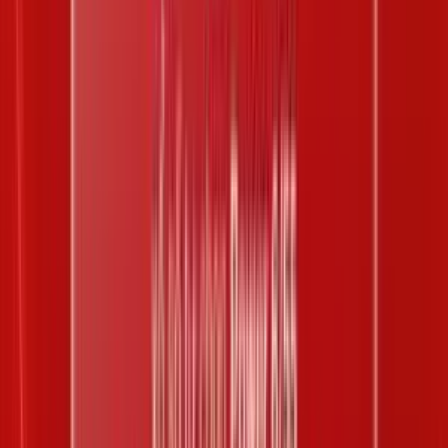
Keno
/
Keno 10-01-2026
/
Kỳ #0266346
C
Chẵn
5
>
Lớn
10
L
Lẻ
15
<
Nhỏ
10
05
06
07
11
13
16
23
29
32
34
43
47
50
51
63
67
69