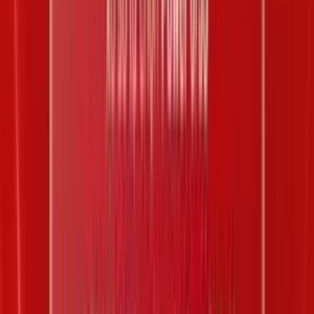
60
67
79
80
Chọn 10 số
Chọn 9 số
Chọn 8 số
Chọn 7 số
Chọn 6 số
Chọn 5 số
Chọn 4 số
Chọn 3 số
Chọn 2 số
Chọn 1 số
Chẵn / Lẻ
Lớn / Nhỏ
Xác định kết quả
Giá trị trúng thưởng
Số lượng
Trùng 10 trong 20 số
2.000.000.000 đ
0
Trùng 09 trong 20 số
150.000.000 đ
0
Trùng 08 trong 20 số
8.000.000 đ
0
Trùng 07 trong 20 số
710.000 đ
0