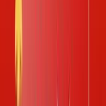
Sổ Mơ
API Cho nhà phát triển
Hôm nay:
Thứ sáu
ngày
07
/
08
/
2026