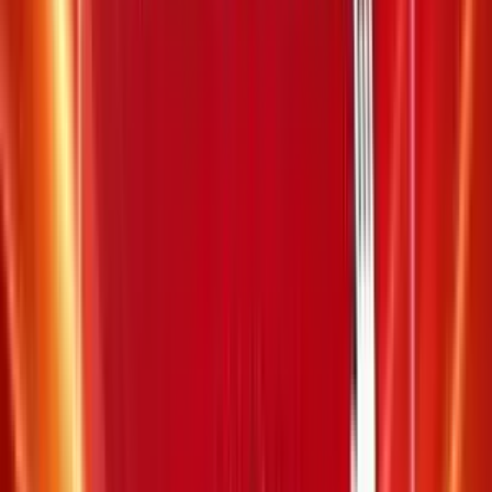
Trùng 05 trong 20 số
50.000 đ
7
Trùng 04 trong 20 số
10.000 đ
39
Trùng 00 trong 20 số
10.000 đ
15
Xác định kết quả
Giá trị trúng thưởng
Số lượng
Trùng 07 trong 20 số
40.000.000 đ
0
Trùng 06 trong 20 số
1.200.000 đ
0
Trùng 05 trong 20 số
100.000 đ
3
Trùng 04 trong 20 số
20.000 đ
50
Trùng 03 trong 20 số
10.000 đ
100
Xác định kết quả
Giá trị trúng thưởng
Số lượng
Trùng 06 trong 20 số
12.500.000 đ
0
Trùng 05 trong 20 số
450.000 đ
12
Trùng 04 trong 20 số
40.000 đ
3
Trùng 03 trong 20 số
10.000 đ
38
Xác định kết quả
Giá trị trúng thưởng
Số lượng
Trùng 05 trong 20 số
4.400.000 đ
0
Trùng 04 trong 20 số
0 đ
0
Trùng 03 trong 20 số
10.000 đ
23
Xác định kết quả
Giá trị trúng thưởng
Số lượng