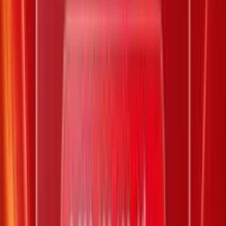
số từ 41 đến 80
Nhỏ từ 11 hoặc 12 số từ 01-40
10.000 đ
0
Nhỏ từ 13 số trở lên từ 01 đến 40
26.000 đ
0
- Tổng giá trị giải thưởng tối đa thanh toán cho hạng giải
trùng 10 số trong 20 số trong một kỳ quay số mở thưởng
không vượt quá 10 tỷ đồng
- Trường hợp trong kỳ quay số mở thưởng có 5 lần trúng
thưởng hoặc ít hơn, mỗi lần trúng thưởng nhận 2 tỷ đồng
tiền thưởng
- Trường hợp trong kỳ quay số mở thưởng có nhiều hơn 5
lần trúng thưởng, giá trị trả thưởng cho mỗi lần trúng
thưởng là 10 tỷ (chia cho) số lần trúng thưởng
- Giá trị trúng thưởng được tính theo số lần tham dự
thưởng của số trúng thưởng (01 lần tham gia mệnh giá
10.000 đồng) nhân với giá trị giải thưởng tương ứng với
01 lần tham dự giải thưởng
- Người trúng thưởng chỉ được lĩnh một hạng giải thưởng
duy nhất ứng với mỗi cách chơi bổ sung.
- Giá trị lĩnh thưởng được tính theo số lần tham gia dự
thưởng của cách chơi bổ sung (01 lần tham gia dự
thưởng mệnh giá 10.000 đồng) nhân với giá trị giải
thưởng tương ứng với 01 lần tham gia dự thưởng
- Trường hợp có sự thay đổi về số lượng, cơ cấu và giá