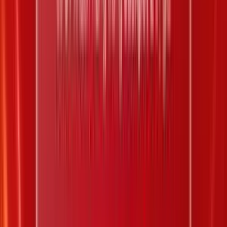
Trùng 07 trong 20 số
40.000.000 đ
0
Trùng 06 trong 20 số
1.200.000 đ
0
Trùng 05 trong 20 số
100.000 đ
1
Trùng 04 trong 20 số
20.000 đ
17
Trùng 03 trong 20 số
10.000 đ
92
Xác định kết quả
Giá trị trúng thưởng
Số lượng
Trùng 06 trong 20 số
12.500.000 đ
0
Trùng 05 trong 20 số
450.000 đ
0
Trùng 04 trong 20 số
40.000 đ
3
Trùng 03 trong 20 số
10.000 đ
34
Xác định kết quả
Giá trị trúng thưởng
Số lượng
Trùng 05 trong 20 số
4.400.000 đ
0
Trùng 04 trong 20 số
0 đ
3
Trùng 03 trong 20 số
10.000 đ
24
Xác định kết quả
Giá trị trúng thưởng
Số lượng
Trùng 04 trong 20 số
400.000 đ
0
Trùng 03 trong 20 số
50.000 đ
12
Trùng 02 trong 20 số
10.000 đ
55
Xác định kết quả
Giá trị trúng thưởng
Số lượng