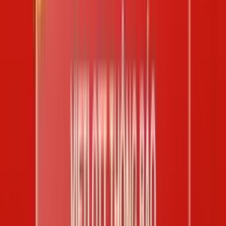
Đăng nhập