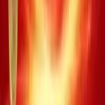
Trùng 04 trong 20 số
0 đ
1
Trùng 03 trong 20 số
10.000 đ
22
Xác định kết quả
Giá trị trúng thưởng
Số lượng
Trùng 04 trong 20 số
400.000 đ
0
Trùng 03 trong 20 số
50.000 đ
7
Trùng 02 trong 20 số
10.000 đ
31
Xác định kết quả
Giá trị trúng thưởng
Số lượng
Trùng 03 trong 20 số
200.000 đ
0
Trùng 02 trong 20 số
20.000 đ
28
Xác định kết quả
Giá trị trúng thưởng
Số lượng
Trùng 02 trong 20 số
90.000 đ
17
Xác định kết quả
Giá trị trúng thưởng
Số lượng
Trùng 01 trong 20 số
20.000 đ
3
Xác định kết quả
Giá trị trúng thưởng
Số lượng
15 số trở lên là số chẵn
200.000 đ
0
13 hoặc 14 số là số chẵn
40.000 đ
54
11 hoặc 12 số là số chẵn
20.000 đ
0
Hòa 10 số chẵn và 10 số lẻ
20.000 đ
0
11 hoặc 12 số là số lẻ
20.000 đ
0