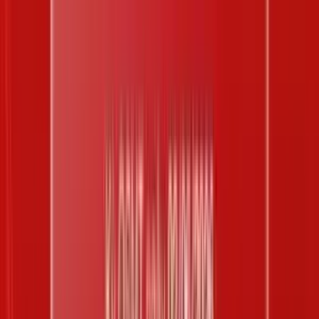
11
12
13
14
15
16
17
18
19
20
21
22
23
24
25
26
27
28
29
30
31
1
2
3