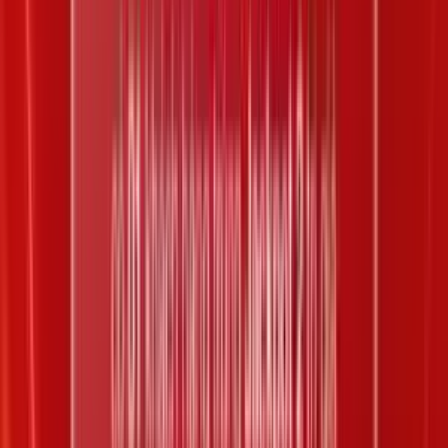
Trùng 06 trong 20 số
80.000 đ
16
Trùng 05 trong 20 số
20.000 đ
46
Trùng 00 trong 20 số
10.000 đ
49
Xác định kết quả
Giá trị trúng thưởng
Số lượng
Trùng 09 trong 20 số
800.000.000 đ
0
Trùng 08 trong 20 số
12.000.000 đ
0
Trùng 07 trong 20 số
1.500.000 đ
0
Trùng 06 trong 20 số
150.000 đ
6
Trùng 05 trong 20 số
30.000 đ
29
Trùng 04 trong 20 số
10.000 đ
56
Trùng 00 trong 20 số
10.000 đ
39
Xác định kết quả
Giá trị trúng thưởng
Số lượng
Trùng 08 trong 20 số
200.000.000 đ
0
Trùng 07 trong 20 số
5.000.000 đ
1
Trùng 06 trong 20 số
500.000 đ
1
Trùng 05 trong 20 số
50.000 đ
14
Trùng 04 trong 20 số
10.000 đ
24
Trùng 00 trong 20 số
10.000 đ
55
Xác định kết quả
Giá trị trúng thưởng
Số lượng