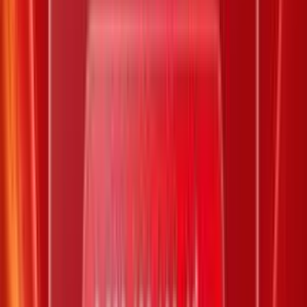
số từ 41 đến 80
Nhỏ từ 11 hoặc 12 số từ 01-40
10.000 đ
0
Nhỏ từ 13 số trở lên từ 01 đến 40
26.000 đ
0
- Tổng giá trị giải thưởng tối đa thanh toán cho hạng giải
trùng 10 số trong 20 số trong một kỳ quay số mở thưởng
không vượt quá 10 tỷ đồng
- Trường hợp trong kỳ quay số mở thưởng có 5 lần trúng
thưởng hoặc ít hơn, mỗi lần trúng thưởng nhận 2 tỷ đồng
tiền thưởng
- Trường hợp trong kỳ quay số mở thưởng có nhiều hơn 5
lần trúng thưởng, giá trị trả thưởng cho mỗi lần trúng
thưởng là 10 tỷ (chia cho) số lần trúng thưởng
- Giá trị trúng thưởng được tính theo số lần tham dự
thưởng của số trúng thưởng (01 lần tham gia mệnh giá
10.000 đồng) nhân với giá trị giải thưởng tương ứng với
01 lần tham dự giải thưởng
- Người trúng thưởng chỉ được lĩnh một hạng giải thưởng
duy nhất ứng với mỗi cách chơi bổ sung.
- Giá trị lĩnh thưởng được tính theo số lần tham gia dự
thưởng của cách chơi bổ sung (01 lần tham gia dự
thưởng mệnh giá 10.000 đồng) nhân với giá trị giải
thưởng tương ứng với 01 lần tham gia dự thưởng
- Trường hợp có sự thay đổi về số lượng, cơ cấu và giá