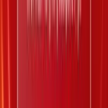
Trùng 07 trong 20 số
40.000.000 đ
0
Trùng 06 trong 20 số
1.200.000 đ
0
Trùng 05 trong 20 số
100.000 đ
15
Trùng 04 trong 20 số
20.000 đ
45
Trùng 03 trong 20 số
10.000 đ
121
Xác định kết quả
Giá trị trúng thưởng
Số lượng
Trùng 06 trong 20 số
12.500.000 đ
0
Trùng 05 trong 20 số
450.000 đ
4
Trùng 04 trong 20 số
40.000 đ
20
Trùng 03 trong 20 số
10.000 đ
54
Xác định kết quả
Giá trị trúng thưởng
Số lượng
Trùng 05 trong 20 số
4.400.000 đ
1
Trùng 04 trong 20 số
0 đ
14
Trùng 03 trong 20 số
10.000 đ
48
Xác định kết quả
Giá trị trúng thưởng
Số lượng
Trùng 04 trong 20 số
400.000 đ
0
Trùng 03 trong 20 số
50.000 đ
18
Trùng 02 trong 20 số
10.000 đ
64
Xác định kết quả
Giá trị trúng thưởng
Số lượng