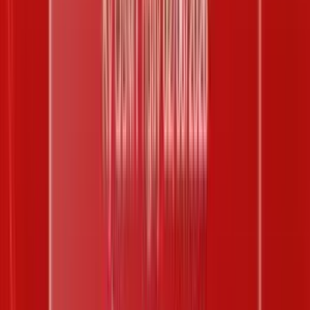
4
5
6
KQ Xổ Số Hôm Nay
Miền Bắc
Hải Phòng
ĐT 123
Thần tài 4
Miền Nam
Bình Dương
Vĩnh Long
Trà Vinh
Miền Trung
Ninh Thuận
Gia Lai
Vietlott
Mega645
Max3D
Loto535
Keno
Bingo
Kết quả XS Keno ngày 11-06-
2026