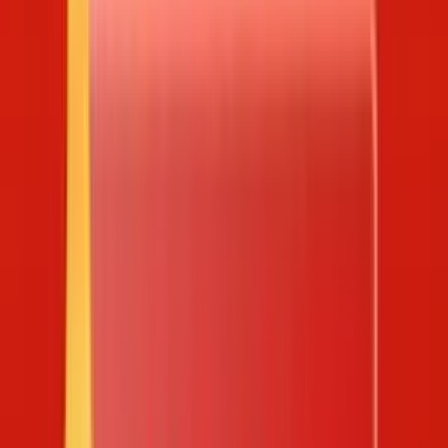
Mega 645
Thống kê tần suất Power 655
Thống kê số gan
Power 655
Thống kê tần suất Loto 535
Thống kê số gan Lotto
535
Thống kê tần suất Vietlott Keno
Thống kê gan Vietlott
Keno
Thống kê đầu đuôi Vietlott Keno
Thống kê chẵn lẻ
Vietlott Keno
Thống kê lớn nhỏ Vietlott Keno
Tin tức