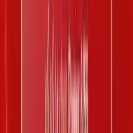
Keno
/
Keno 11-06-2026
/
Kỳ #0284431
C
Chẵn
9
>
Lớn
8
L
Lẻ
11
<
Nhỏ
12
01
05
06
07
09
10
14
16
17
20
29
30
41
48
50
52