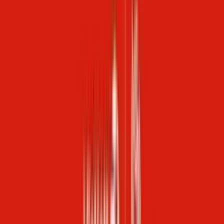
Trang chủ