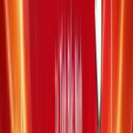
Trùng 04 trong 20 số
400.000 đ
0
Trùng 03 trong 20 số
50.000 đ
9
Trùng 02 trong 20 số
10.000 đ
86
Xác định kết quả
Giá trị trúng thưởng
Số lượng
Trùng 03 trong 20 số
200.000 đ
4
Trùng 02 trong 20 số
20.000 đ
73
Xác định kết quả
Giá trị trúng thưởng
Số lượng
Trùng 02 trong 20 số
90.000 đ
97
Xác định kết quả
Giá trị trúng thưởng
Số lượng
Trùng 01 trong 20 số
20.000 đ
5
Xác định kết quả
Giá trị trúng thưởng
Số lượng
15 số trở lên là số chẵn
200.000 đ
0
13 hoặc 14 số là số chẵn
40.000 đ
0
11 hoặc 12 số là số chẵn
20.000 đ
46
Hòa 10 số chẵn và 10 số lẻ
20.000 đ
0
11 hoặc 12 số là số lẻ
20.000 đ
0
13 hoặc 14 số là số lẻ
40.000 đ
0
15 số trở lên là số lẻ
200.000 đ
0
Giá trị trúng
Số
Xác định kết quả
thưởng
lượng