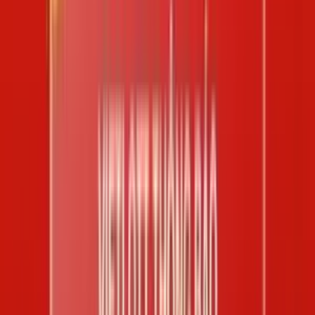
Đăng nhập