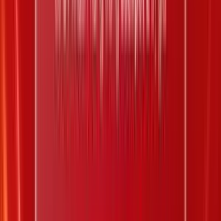
Xác định kết quả
Giá trị trúng thưởng
Số lượng
Trùng 07 trong 20 số
40.000.000 đ
0
Trùng 06 trong 20 số
1.200.000 đ
1
Trùng 05 trong 20 số
100.000 đ
8
Trùng 04 trong 20 số
20.000 đ
37
Trùng 03 trong 20 số
10.000 đ
147
Xác định kết quả
Giá trị trúng thưởng
Số lượng
Trùng 06 trong 20 số
12.500.000 đ
0
Trùng 05 trong 20 số
450.000 đ
3
Trùng 04 trong 20 số
40.000 đ
10
Trùng 03 trong 20 số
10.000 đ
38
Xác định kết quả
Giá trị trúng thưởng
Số lượng
Trùng 05 trong 20 số
4.400.000 đ
0
Trùng 04 trong 20 số
0 đ
4
Trùng 03 trong 20 số
10.000 đ
27
Xác định kết quả
Giá trị trúng thưởng
Số lượng
Trùng 04 trong 20 số
400.000 đ
1
Trùng 03 trong 20 số
50.000 đ
4
Trùng 02 trong 20 số
10.000 đ
31