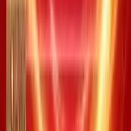
Chọn 1 số
Chẵn / Lẻ
Lớn / Nhỏ
Xác định kết quả
Giá trị trúng thưởng
Số lượng
Trùng 10 trong 20 số
2.000.000.000 đ
0
Trùng 09 trong 20 số
150.000.000 đ
0
Trùng 08 trong 20 số
8.000.000 đ
0
Trùng 07 trong 20 số
710.000 đ
0
Trùng 06 trong 20 số
80.000 đ
1
Trùng 05 trong 20 số
20.000 đ
30
Trùng 00 trong 20 số
10.000 đ
31
Xác định kết quả
Giá trị trúng thưởng
Số lượng
Trùng 09 trong 20 số
800.000.000 đ
0
Trùng 08 trong 20 số
12.000.000 đ
0
Trùng 07 trong 20 số
1.500.000 đ
1
Trùng 06 trong 20 số
150.000 đ
0
Trùng 05 trong 20 số
30.000 đ
9
Trùng 04 trong 20 số
10.000 đ
25
Trùng 00 trong 20 số
10.000 đ
34