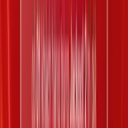
Trùng 07 trong 20 số
710.000 đ
2
Trùng 06 trong 20 số
80.000 đ
6
Trùng 05 trong 20 số
20.000 đ
28
Trùng 00 trong 20 số
10.000 đ
48
Xác định kết quả
Giá trị trúng thưởng
Số lượng
Trùng 09 trong 20 số
800.000.000 đ
0
Trùng 08 trong 20 số
12.000.000 đ
0
Trùng 07 trong 20 số
1.500.000 đ
1
Trùng 06 trong 20 số
150.000 đ
2
Trùng 05 trong 20 số
30.000 đ
13
Trùng 04 trong 20 số
10.000 đ
43
Trùng 00 trong 20 số
10.000 đ
49
Xác định kết quả
Giá trị trúng thưởng
Số lượng
Trùng 08 trong 20 số
200.000.000 đ
0
Trùng 07 trong 20 số
5.000.000 đ
0
Trùng 06 trong 20 số
500.000 đ
1
Trùng 05 trong 20 số
50.000 đ
4
Trùng 04 trong 20 số
10.000 đ
27
Trùng 00 trong 20 số
10.000 đ
32