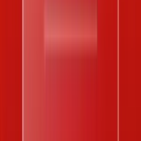
Vietlott Keno
Thống kê lớn nhỏ Vietlott Keno
Trực tiếp
Trực tiếp xổ số Miền Bắc
Trực tiếp xổ số Miền Trung
Trực tiếp
xổ số Miền Nam
Trực tiếp xổ số Vietlott Mega 6/45
Trực tiếp
xổ số Vietlott Power 6/55
Tin tức
Sổ Mơ
Nhà phát triển