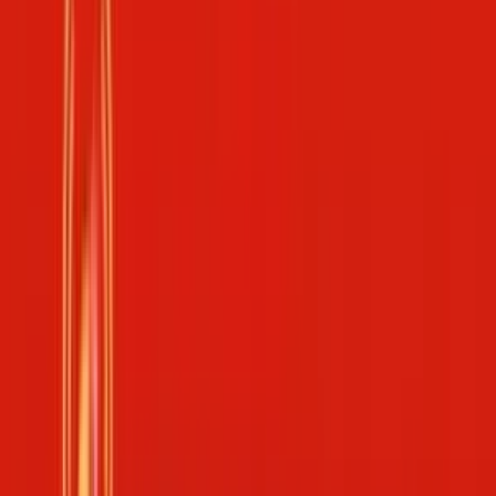
Vietlott
Power 6/55
Mega 6/45
Lotto 5/35
Max 3D / Max 3D+
Max 3D
Pro
Keno
Bingo 18
Trực tiếp
Trực tiếp xổ số Miền Bắc
Trực tiếp xổ số Miền Trung
Trực tiếp
xổ số Miền Nam
Trực tiếp xổ số Vietlott Mega 6/45
Trực tiếp
xổ số Vietlott Power 6/55