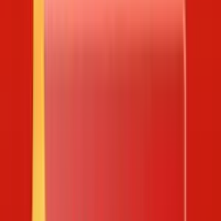
Mega 645
Thống kê tần suất Power 655
Thống kê số gan
Power 655
Thống kê tần suất Loto 535
Thống kê số gan Lotto
535
Thống kê tần suất Vietlott Keno
Thống kê gan Vietlott
Keno
Thống kê đầu đuôi Vietlott Keno
Thống kê chẵn lẻ
Vietlott Keno
Thống kê lớn nhỏ Vietlott Keno
Tin tức