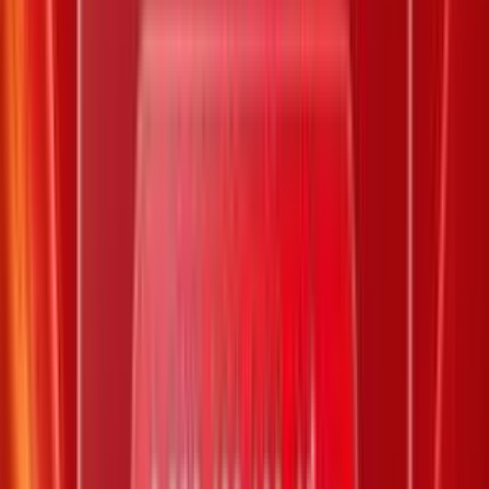
Nhỏ từ 11 hoặc 12 số từ 01-40
10.000 đ
0
Nhỏ từ 13 số trở lên từ 01 đến 40
26.000 đ
0
- Tổng giá trị giải thưởng tối đa thanh toán cho hạng giải
trùng 10 số trong 20 số trong một kỳ quay số mở thưởng
không vượt quá 10 tỷ đồng
- Trường hợp trong kỳ quay số mở thưởng có 5 lần trúng
thưởng hoặc ít hơn, mỗi lần trúng thưởng nhận 2 tỷ đồng
tiền thưởng
- Trường hợp trong kỳ quay số mở thưởng có nhiều hơn 5
lần trúng thưởng, giá trị trả thưởng cho mỗi lần trúng
thưởng là 10 tỷ (chia cho) số lần trúng thưởng
- Giá trị trúng thưởng được tính theo số lần tham dự
thưởng của số trúng thưởng (01 lần tham gia mệnh giá
10.000 đồng) nhân với giá trị giải thưởng tương ứng với
01 lần tham dự giải thưởng
- Người trúng thưởng chỉ được lĩnh một hạng giải thưởng
duy nhất ứng với mỗi cách chơi bổ sung.
- Giá trị lĩnh thưởng được tính theo số lần tham gia dự
thưởng của cách chơi bổ sung (01 lần tham gia dự
thưởng mệnh giá 10.000 đồng) nhân với giá trị giải
thưởng tương ứng với 01 lần tham gia dự thưởng
- Trường hợp có sự thay đổi về số lượng, cơ cấu và giá
trị của các giải thưởng, Vietlott sẽ có thông báo bổ sung.