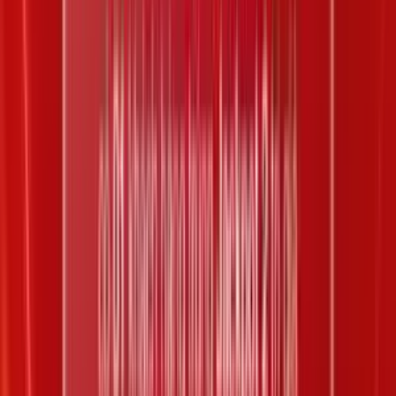
Trùng 06 trong 20 số
80.000 đ
6
Trùng 05 trong 20 số
20.000 đ
47
Trùng 00 trong 20 số
10.000 đ
42
Xác định kết quả
Giá trị trúng thưởng
Số lượng
Trùng 09 trong 20 số
800.000.000 đ
0
Trùng 08 trong 20 số
12.000.000 đ
0
Trùng 07 trong 20 số
1.500.000 đ
1
Trùng 06 trong 20 số
150.000 đ
0
Trùng 05 trong 20 số
30.000 đ
10
Trùng 04 trong 20 số
10.000 đ
38
Trùng 00 trong 20 số
10.000 đ
31
Xác định kết quả
Giá trị trúng thưởng
Số lượng
Trùng 08 trong 20 số
200.000.000 đ
0
Trùng 07 trong 20 số
5.000.000 đ
0
Trùng 06 trong 20 số
500.000 đ
1
Trùng 05 trong 20 số
50.000 đ
4
Trùng 04 trong 20 số
10.000 đ
11
Trùng 00 trong 20 số
10.000 đ
25
Xác định kết quả
Giá trị trúng thưởng
Số lượng
Trùng 07 trong 20 số
40.000.000 đ
0