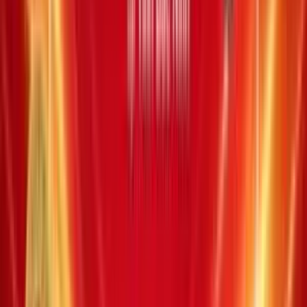
Lớn từ 13 số trở lên từ 41-80
26.000 đ
0
Lớn từ 11 hoặc 12 số từ 41-80
10.000 đ
0
Hòa lớn nhỏ 10 số từ 01 đến 40 và 10
26.000 đ
0
số từ 41 đến 80
Nhỏ từ 11 hoặc 12 số từ 01-40
10.000 đ
0
Nhỏ từ 13 số trở lên từ 01 đến 40
26.000 đ
0
Chi tiết
Xổ số Keno kỳ
#
0281335
C
Chẵn
12
>
Lớn
9
L
Lẻ
8
<
Nhỏ
11
01
06
08
13
20
22
24
26