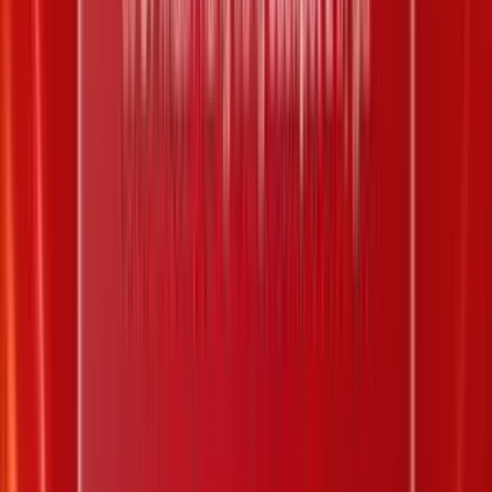
Trùng 06 trong 20 số
1.200.000 đ
0
Trùng 05 trong 20 số
100.000 đ
2
Trùng 04 trong 20 số
20.000 đ
32
Trùng 03 trong 20 số
10.000 đ
105
Xác định kết quả
Giá trị trúng thưởng
Số lượng
Trùng 06 trong 20 số
12.500.000 đ
0
Trùng 05 trong 20 số
450.000 đ
2
Trùng 04 trong 20 số
40.000 đ
12
Trùng 03 trong 20 số
10.000 đ
48
Xác định kết quả
Giá trị trúng thưởng
Số lượng
Trùng 05 trong 20 số
4.400.000 đ
0
Trùng 04 trong 20 số
0 đ
1
Trùng 03 trong 20 số
10.000 đ
46
Xác định kết quả
Giá trị trúng thưởng
Số lượng
Trùng 04 trong 20 số
400.000 đ
0
Trùng 03 trong 20 số
50.000 đ
8
Trùng 02 trong 20 số
10.000 đ
22
Xác định kết quả
Giá trị trúng thưởng
Số lượng
Trùng 03 trong 20 số
200.000 đ
6