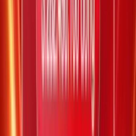
56
63
64
66
70
71
73
77
Chọn 10 số
Chọn 9 số
Chọn 8 số
Chọn 7 số
Chọn 6 số
Chọn 5 số
Chọn 4 số
Chọn 3 số
Chọn 2 số
Chọn 1 số
Chẵn / Lẻ
Lớn / Nhỏ
Xác định kết quả
Giá trị trúng thưởng
Số lượng
Trùng 10 trong 20 số
2.000.000.000 đ
0