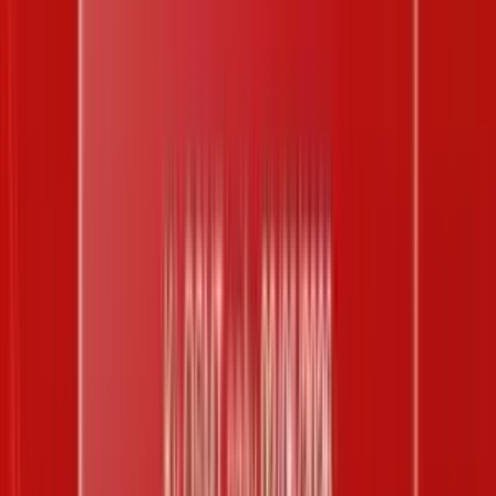
12
13
14
15
16
17
18
19
20
21
22
23
24
25
26
27
28
29
30
31
1
2
3
4