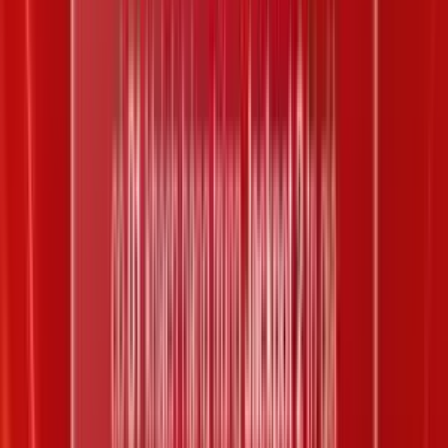
Trùng 06 trong 20 số
80.000 đ
6
Trùng 05 trong 20 số
20.000 đ
30
Trùng 00 trong 20 số
10.000 đ
45
Xác định kết quả
Giá trị trúng thưởng
Số lượng
Trùng 09 trong 20 số
800.000.000 đ
0
Trùng 08 trong 20 số
12.000.000 đ
0
Trùng 07 trong 20 số
1.500.000 đ
0
Trùng 06 trong 20 số
150.000 đ
0
Trùng 05 trong 20 số
30.000 đ
14
Trùng 04 trong 20 số
10.000 đ
29
Trùng 00 trong 20 số
10.000 đ
69
Xác định kết quả
Giá trị trúng thưởng
Số lượng
Trùng 08 trong 20 số
200.000.000 đ
0
Trùng 07 trong 20 số
5.000.000 đ
0
Trùng 06 trong 20 số
500.000 đ
1
Trùng 05 trong 20 số
50.000 đ
4
Trùng 04 trong 20 số
10.000 đ
18
Trùng 00 trong 20 số
10.000 đ
23
Xác định kết quả
Giá trị trúng thưởng
Số lượng
Trùng 07 trong 20 số
40.000.000 đ
0