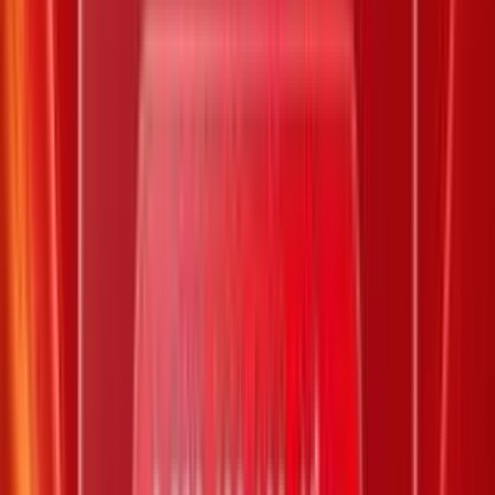
Nhỏ từ 11 hoặc 12 số từ 01-40
10.000 đ
0
Nhỏ từ 13 số trở lên từ 01 đến 40
26.000 đ
0
- Tổng giá trị giải thưởng tối đa thanh toán cho hạng giải
trùng 10 số trong 20 số trong một kỳ quay số mở thưởng
không vượt quá 10 tỷ đồng
- Trường hợp trong kỳ quay số mở thưởng có 5 lần trúng
thưởng hoặc ít hơn, mỗi lần trúng thưởng nhận 2 tỷ đồng
tiền thưởng
- Trường hợp trong kỳ quay số mở thưởng có nhiều hơn 5
lần trúng thưởng, giá trị trả thưởng cho mỗi lần trúng
thưởng là 10 tỷ (chia cho) số lần trúng thưởng
- Giá trị trúng thưởng được tính theo số lần tham dự
thưởng của số trúng thưởng (01 lần tham gia mệnh giá
10.000 đồng) nhân với giá trị giải thưởng tương ứng với
01 lần tham dự giải thưởng
- Người trúng thưởng chỉ được lĩnh một hạng giải thưởng
duy nhất ứng với mỗi cách chơi bổ sung.
- Giá trị lĩnh thưởng được tính theo số lần tham gia dự
thưởng của cách chơi bổ sung (01 lần tham gia dự
thưởng mệnh giá 10.000 đồng) nhân với giá trị giải
thưởng tương ứng với 01 lần tham gia dự thưởng
- Trường hợp có sự thay đổi về số lượng, cơ cấu và giá
trị của các giải thưởng, Vietlott sẽ có thông báo bổ sung.