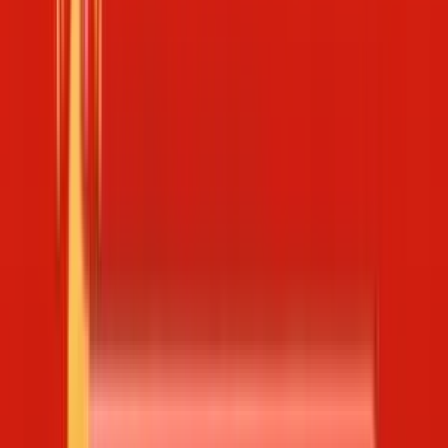
Phân tích
Phân tích XSMB
Phân tích XSMT
Phân tích XSMN
Phân tích
Vietlott
Thống kê
Thống kê giải đặc biệt
Thống kê xuất hiện giải đặc biệt
Thống
kê loto gan
Thống kê cặp lô tô cùng về
Thống kê lô kép
Thống
kê số lần xuất hiện 00-99
Thống kê đầu đuôi
Thống kê tần suất
lần xuất hiện
Thống kê tần suất xuất hiện lô tô
Thống kê tần
suất cặp lô tô
Thống kê tần suất Mega 645
Thống kê số gan