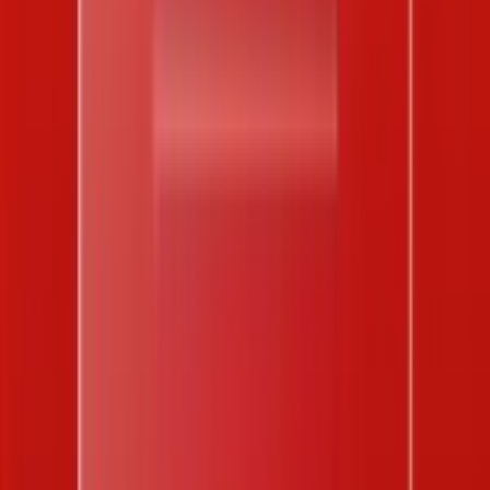
Vietlott Keno
Thống kê lớn nhỏ Vietlott Keno
Trực tiếp
Trực tiếp xổ số Miền Bắc
Trực tiếp xổ số Miền Trung
Trực tiếp
xổ số Miền Nam
Trực tiếp xổ số Vietlott Mega 6/45
Trực tiếp
xổ số Vietlott Power 6/55
Tin tức
Sổ Mơ
Nhà phát triển