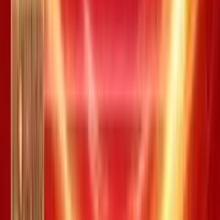
Lớn / Nhỏ
Xác định kết quả
Giá trị trúng thưởng
Số lượng
Trùng 10 trong 20 số
2.000.000.000 đ
0
Trùng 09 trong 20 số
150.000.000 đ
0
Trùng 08 trong 20 số
8.000.000 đ
0
Trùng 07 trong 20 số
710.000 đ
1
Trùng 06 trong 20 số
80.000 đ
4
Trùng 05 trong 20 số
20.000 đ
18
Trùng 00 trong 20 số
10.000 đ
27
Xác định kết quả
Giá trị trúng thưởng
Số lượng
Trùng 09 trong 20 số
800.000.000 đ
0
Trùng 08 trong 20 số
12.000.000 đ
0
Trùng 07 trong 20 số
1.500.000 đ
0
Trùng 06 trong 20 số
150.000 đ
3
Trùng 05 trong 20 số
30.000 đ
9
Trùng 04 trong 20 số
10.000 đ
99
Trùng 00 trong 20 số
10.000 đ
17
Xác định kết quả
Giá trị trúng thưởng
Số lượng