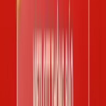
Đăng nhập