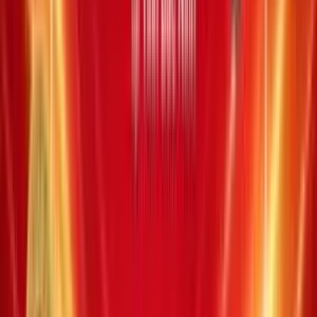
Lớn từ 13 số trở lên từ 41-80
26.000 đ
0
Lớn từ 11 hoặc 12 số từ 41-80
10.000 đ
0
Hòa lớn nhỏ 10 số từ 01 đến 40 và 10
26.000 đ
0
số từ 41 đến 80
Nhỏ từ 11 hoặc 12 số từ 01-40
10.000 đ
0
Nhỏ từ 13 số trở lên từ 01 đến 40
26.000 đ
0
Chi tiết
Xổ số Keno kỳ
#
0267415
C
Chẵn
11
>
Lớn
6
L
Lẻ
9
<
Nhỏ
14
01
04
05
07
12
18
21
22