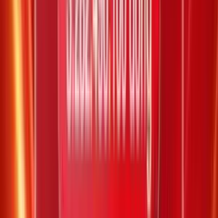
45
47
48
56
60
64
77
78
79
Chọn 10 số
Chọn 9 số
Chọn 8 số
Chọn 7 số
Chọn 6 số
Chọn 5 số
Chọn 4 số
Chọn 3 số
Chọn 2 số
Chọn 1 số
Chẵn / Lẻ
Lớn / Nhỏ
Xác định kết quả
Giá trị trúng thưởng
Số lượng