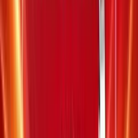
Trùng 05 trong 20 số
50.000 đ
6
Trùng 04 trong 20 số
10.000 đ
16
Trùng 00 trong 20 số
10.000 đ
24
Xác định kết quả
Giá trị trúng thưởng
Số lượng
Trùng 07 trong 20 số
40.000.000 đ
0
Trùng 06 trong 20 số
1.200.000 đ
0
Trùng 05 trong 20 số
100.000 đ
2
Trùng 04 trong 20 số
20.000 đ
14
Trùng 03 trong 20 số
10.000 đ
96
Xác định kết quả
Giá trị trúng thưởng
Số lượng
Trùng 06 trong 20 số
12.500.000 đ
0
Trùng 05 trong 20 số
450.000 đ
0
Trùng 04 trong 20 số
40.000 đ
3
Trùng 03 trong 20 số
10.000 đ
42
Xác định kết quả
Giá trị trúng thưởng
Số lượng
Trùng 05 trong 20 số
4.400.000 đ
0
Trùng 04 trong 20 số
0 đ
2
Trùng 03 trong 20 số
10.000 đ
46
Xác định kết quả
Giá trị trúng thưởng
Số lượng