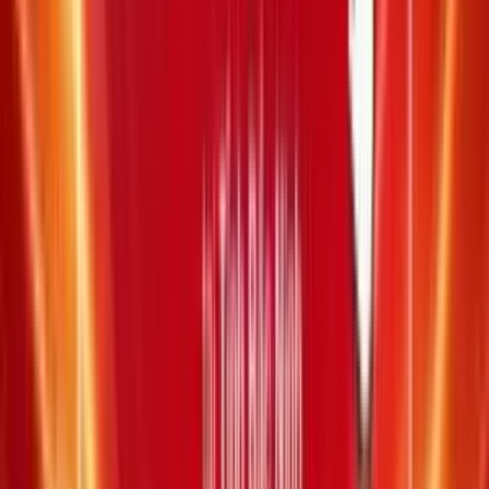
Trùng 04 trong 20 số
400.000 đ
5
Trùng 03 trong 20 số
50.000 đ
3
Trùng 02 trong 20 số
10.000 đ
26
Xác định kết quả
Giá trị trúng thưởng
Số lượng
Trùng 03 trong 20 số
200.000 đ
1
Trùng 02 trong 20 số
20.000 đ
19
Xác định kết quả
Giá trị trúng thưởng
Số lượng
Trùng 02 trong 20 số
90.000 đ
20
Xác định kết quả
Giá trị trúng thưởng
Số lượng
Trùng 01 trong 20 số
20.000 đ
113
Xác định kết quả
Giá trị trúng thưởng
Số lượng
15 số trở lên là số chẵn
200.000 đ
0
13 hoặc 14 số là số chẵn
40.000 đ
0
11 hoặc 12 số là số chẵn
20.000 đ
0
Hòa 10 số chẵn và 10 số lẻ
20.000 đ
0
11 hoặc 12 số là số lẻ
20.000 đ
0
13 hoặc 14 số là số lẻ
40.000 đ
0
15 số trở lên là số lẻ
200.000 đ
0
Giá trị trúng
Số
Xác định kết quả
thưởng
lượng