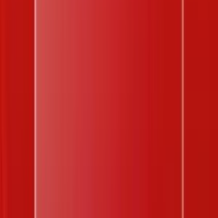
Trang chủ
/
Kết quả xổ số Vietlott
/
XS Keno
/
Ngày 19-05-2026
Tháng
8
/
2026
T2
T3
T4
T5
T6
T7
CN
27
28
29
30
31
1
2
3
4
5
6
7
8
9
10