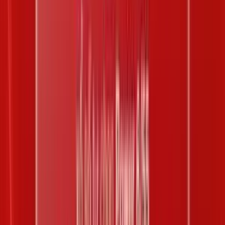
Keno
/
Keno 19-05-2026
/
Kỳ #0281694
C
Chẵn
9
>
Lớn
7
L
Lẻ
11
<
Nhỏ
13
01
04
07
11
12
13
17
19
24
27
34
35
40
44
49
62