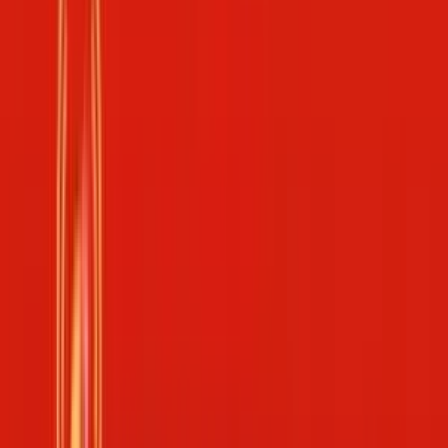
Vietlott
Power 6/55
Mega 6/45
Lotto 5/35
Max 3D / Max 3D+
Max 3D
Pro
Keno
Bingo 18
Trực tiếp
Trực tiếp xổ số Miền Bắc
Trực tiếp xổ số Miền Trung
Trực tiếp
xổ số Miền Nam
Trực tiếp xổ số Vietlott Mega 6/45
Trực tiếp
xổ số Vietlott Power 6/55