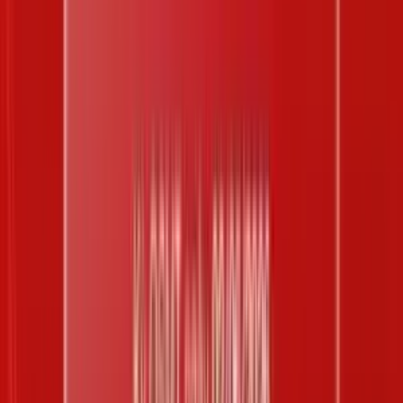
11
12
13
14
15
16
17
18
19
20
21
22
23
24
25
26
27
28
29
30
31
1
2
3