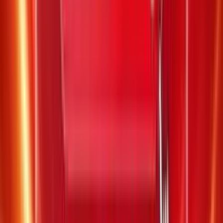
Trùng 10 trong 20 số
2.000.000.000 đ
0
Trùng 09 trong 20 số
150.000.000 đ
0
Trùng 08 trong 20 số
8.000.000 đ
0
Trùng 07 trong 20 số
710.000 đ
0
Trùng 06 trong 20 số
80.000 đ
3
Trùng 05 trong 20 số
20.000 đ
26
Trùng 00 trong 20 số
10.000 đ
50
Xác định kết quả
Giá trị trúng thưởng
Số lượng
Trùng 09 trong 20 số
800.000.000 đ
0
Trùng 08 trong 20 số
12.000.000 đ
0
Trùng 07 trong 20 số
1.500.000 đ
0
Trùng 06 trong 20 số
150.000 đ
0
Trùng 05 trong 20 số
30.000 đ
15
Trùng 04 trong 20 số
10.000 đ
33
Trùng 00 trong 20 số
10.000 đ
29
Xác định kết quả
Giá trị trúng thưởng
Số lượng
Trùng 08 trong 20 số
200.000.000 đ
0
Trùng 07 trong 20 số
5.000.000 đ
0
Trùng 06 trong 20 số
500.000 đ
1