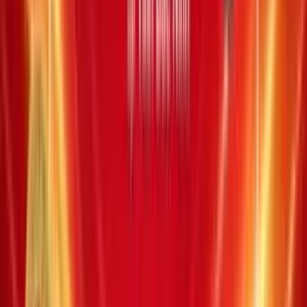
Xác định kết quả
thưởng
lượng
Lớn từ 13 số trở lên từ 41-80
26.000 đ
0
Lớn từ 11 hoặc 12 số từ 41-80
10.000 đ
0
Hòa lớn nhỏ 10 số từ 01 đến 40 và 10
26.000 đ
0
số từ 41 đến 80
Nhỏ từ 11 hoặc 12 số từ 01-40
10.000 đ
0
Nhỏ từ 13 số trở lên từ 01 đến 40
26.000 đ
0
Chi tiết
Xổ số Keno kỳ
#
0281930
C
Chẵn
7
>
Lớn
9
L
Lẻ
13
<
Nhỏ
11
11
14
15
17
18
23