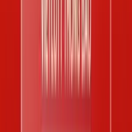
Miền Bắc
XS Miền Bắc
XS Điện toán 123
XS Điện toán 6x36
XS Điện toán
thần tài
Miền Trung
Miền Nam
Vietlott
Power 6/55
Mega 6/45
Lotto 5/35
Max 3D / Max 3D+
Max 3D
Pro
Keno
Bingo 18
Phân tích
Phân tích XSMB
Phân tích XSMT
Phân tích XSMN
Phân tích
Vietlott
Thống kê
Thống kê giải đặc biệt
Thống kê xuất hiện giải đặc biệt
Thống
kê loto gan
Thống kê cặp lô tô cùng về
Thống kê lô kép
Thống
kê số lần xuất hiện 00-99
Thống kê đầu đuôi
Thống kê tần suất
lần xuất hiện
Thống kê tần suất xuất hiện lô tô
Thống kê tần
suất cặp lô tô
Thống kê tần suất Mega 645
Thống kê số gan
Mega 645
Thống kê tần suất Power 655
Thống kê số gan
Power 655
Thống kê tần suất Loto 535
Thống kê số gan Lotto
535
Thống kê tần suất Vietlott Keno
Thống kê gan Vietlott
Keno
Thống kê đầu đuôi Vietlott Keno
Thống kê chẵn lẻ