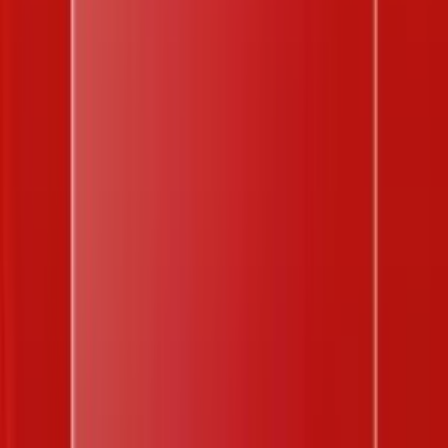
Trang chủ
/
Kết quả xổ số Vietlott
/
XS Keno
/
Ngày 21-05-2026
Tháng
8
/
2026
T2
T3
T4
T5
T6
T7
CN
27
28
29
30
31
1
2
3
4
5
6
7
8
9