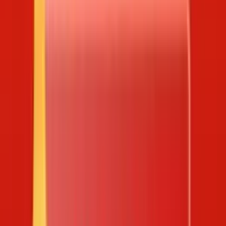
Mega 645
Thống kê tần suất Power 655
Thống kê số gan
Power 655
Thống kê tần suất Loto 535
Thống kê số gan Lotto
535
Thống kê tần suất Vietlott Keno
Thống kê gan Vietlott
Keno
Thống kê đầu đuôi Vietlott Keno
Thống kê chẵn lẻ
Vietlott Keno
Thống kê lớn nhỏ Vietlott Keno
Tin tức