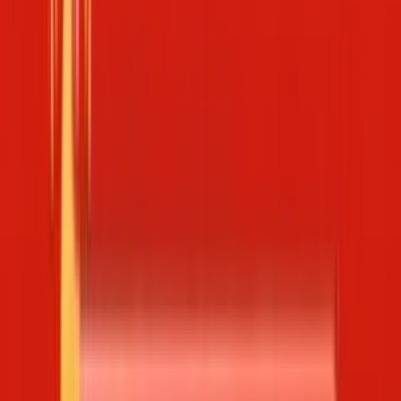
Phân tích
Phân tích XSMB
Phân tích XSMT
Phân tích XSMN
Phân tích
Vietlott
Thống kê
Thống kê giải đặc biệt
Thống kê xuất hiện giải đặc biệt
Thống
kê loto gan
Thống kê cặp lô tô cùng về
Thống kê lô kép
Thống
kê số lần xuất hiện 00-99
Thống kê đầu đuôi
Thống kê tần suất
lần xuất hiện
Thống kê tần suất xuất hiện lô tô
Thống kê tần
suất cặp lô tô
Thống kê tần suất Mega 645
Thống kê số gan