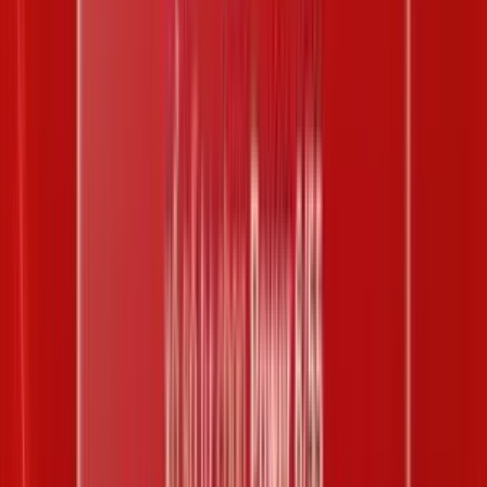
2026
Keno
/
Keno 21-05-2026
/
Kỳ #0281932
C
Chẵn
10
>
Lớn
12
L
Lẻ
10
<
Nhỏ
8
11
17
26
30
31
32
33
36
44
46
57
59
62
63
69