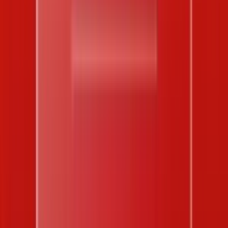
Vietlott Keno
Thống kê lớn nhỏ Vietlott Keno
Trực tiếp
Trực tiếp xổ số Miền Bắc
Trực tiếp xổ số Miền Trung
Trực tiếp
xổ số Miền Nam
Trực tiếp xổ số Vietlott Mega 6/45
Trực tiếp
xổ số Vietlott Power 6/55
Tin tức
Sổ Mơ
Nhà phát triển