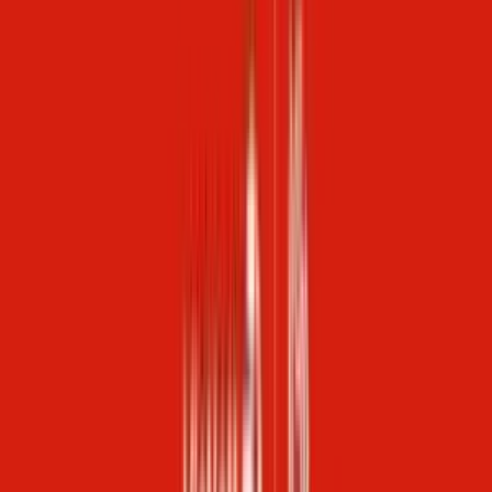
Trang chủ