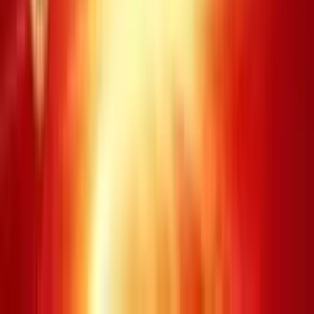
11 hoặc 12 số là số lẻ
20.000 đ
0
13 hoặc 14 số là số lẻ
40.000 đ
34
15 số trở lên là số lẻ
200.000 đ
0
Giá trị trúng
Số
Xác định kết quả
thưởng
lượng
Lớn từ 13 số trở lên từ 41-80
26.000 đ
0
Lớn từ 11 hoặc 12 số từ 41-80
10.000 đ
0
Hòa lớn nhỏ 10 số từ 01 đến 40 và 10
26.000 đ
0
số từ 41 đến 80
Nhỏ từ 11 hoặc 12 số từ 01-40
10.000 đ
0
Nhỏ từ 13 số trở lên từ 01 đến 40
26.000 đ
0
Chi tiết
Xổ số Keno kỳ
#
0281929
C
Chẵn
10
>
Lớn
9
L
Lẻ
10
<
Nhỏ
11
03