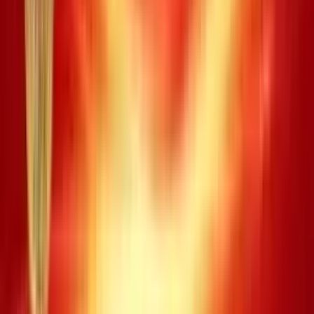
Trùng 05 trong 20 số
4.400.000 đ
0
Trùng 04 trong 20 số
0 đ
2
Trùng 03 trong 20 số
10.000 đ
27
Xác định kết quả
Giá trị trúng thưởng
Số lượng
Trùng 04 trong 20 số
400.000 đ
0
Trùng 03 trong 20 số
50.000 đ
5
Trùng 02 trong 20 số
10.000 đ
33
Xác định kết quả
Giá trị trúng thưởng
Số lượng
Trùng 03 trong 20 số
200.000 đ
5
Trùng 02 trong 20 số
20.000 đ
40
Xác định kết quả
Giá trị trúng thưởng
Số lượng
Trùng 02 trong 20 số
90.000 đ
16
Xác định kết quả
Giá trị trúng thưởng
Số lượng
Trùng 01 trong 20 số
20.000 đ
11
Xác định kết quả
Giá trị trúng thưởng
Số lượng
15 số trở lên là số chẵn
200.000 đ
0
13 hoặc 14 số là số chẵn
40.000 đ
0
11 hoặc 12 số là số chẵn
20.000 đ
0
Hòa 10 số chẵn và 10 số lẻ
20.000 đ
0