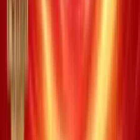
Xác định kết quả
Giá trị trúng thưởng
Số lượng
Trùng 08 trong 20 số
200.000.000 đ
0
Trùng 07 trong 20 số
5.000.000 đ
0
Trùng 06 trong 20 số
500.000 đ
1
Trùng 05 trong 20 số
50.000 đ
3
Trùng 04 trong 20 số
10.000 đ
13
Trùng 00 trong 20 số
10.000 đ
18
Xác định kết quả
Giá trị trúng thưởng
Số lượng
Trùng 07 trong 20 số
40.000.000 đ
0
Trùng 06 trong 20 số
1.200.000 đ
1
Trùng 05 trong 20 số
100.000 đ
2
Trùng 04 trong 20 số
20.000 đ
20
Trùng 03 trong 20 số
10.000 đ
70
Xác định kết quả
Giá trị trúng thưởng
Số lượng
Trùng 06 trong 20 số
12.500.000 đ
0
Trùng 05 trong 20 số
450.000 đ
4
Trùng 04 trong 20 số
40.000 đ
12
Trùng 03 trong 20 số
10.000 đ
22
Xác định kết quả
Giá trị trúng thưởng
Số lượng