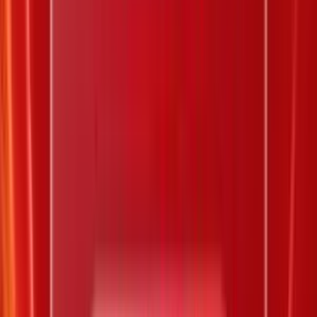
Xác định kết quả
Giá trị trúng thưởng
Số lượng
Trùng 03 trong 20 số
200.000 đ
4
Trùng 02 trong 20 số
20.000 đ
30
Xác định kết quả
Giá trị trúng thưởng
Số lượng
Trùng 02 trong 20 số
90.000 đ
25
Xác định kết quả
Giá trị trúng thưởng
Số lượng
Trùng 01 trong 20 số
20.000 đ
5
Xác định kết quả
Giá trị trúng thưởng
Số lượng
15 số trở lên là số chẵn
200.000 đ
0
13 hoặc 14 số là số chẵn
40.000 đ
0
11 hoặc 12 số là số chẵn
20.000 đ
0
Hòa 10 số chẵn và 10 số lẻ
20.000 đ
0
11 hoặc 12 số là số lẻ
20.000 đ
0
13 hoặc 14 số là số lẻ
40.000 đ
0
15 số trở lên là số lẻ
200.000 đ
0
Giá trị trúng
Số
Xác định kết quả
thưởng
lượng
Lớn từ 13 số trở lên từ 41-80
26.000 đ
0
Lớn từ 11 hoặc 12 số từ 41-80
10.000 đ
67