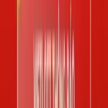
Đăng nhập