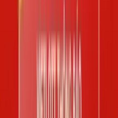
Đăng nhập