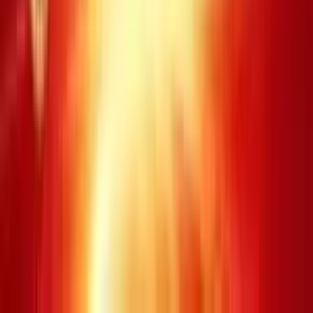
15 số trở lên là số lẻ
200.000 đ
0
Giá trị trúng
Số
Xác định kết quả
thưởng
lượng
Lớn từ 13 số trở lên từ 41-80
26.000 đ
0
Lớn từ 11 hoặc 12 số từ 41-80
10.000 đ
0
Hòa lớn nhỏ 10 số từ 01 đến 40 và 10
26.000 đ
7
số từ 41 đến 80
Nhỏ từ 11 hoặc 12 số từ 01-40
10.000 đ
0
Nhỏ từ 13 số trở lên từ 01 đến 40
26.000 đ
0
Chi tiết
Xổ số Keno kỳ
#
0286213
C
Chẵn
11
>
Lớn
11
L
Lẻ
9
<
Nhỏ
9
05
12
13
16