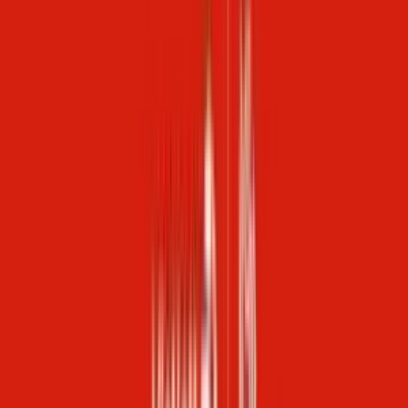
Trang chủ