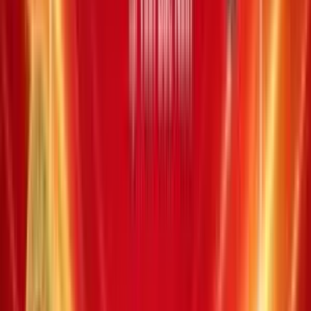
Lớn từ 11 hoặc 12 số từ 41-80
10.000 đ
0
Hòa lớn nhỏ 10 số từ 01 đến 40 và 10
26.000 đ
6
số từ 41 đến 80
Nhỏ từ 11 hoặc 12 số từ 01-40
10.000 đ
0
Nhỏ từ 13 số trở lên từ 01 đến 40
26.000 đ
0
Chi tiết
Xổ số Keno kỳ
#
0286214
C
Chẵn
12
>
Lớn
10
L
Lẻ
8
<
Nhỏ
10
06
12
13
16
18
19
22
23
34