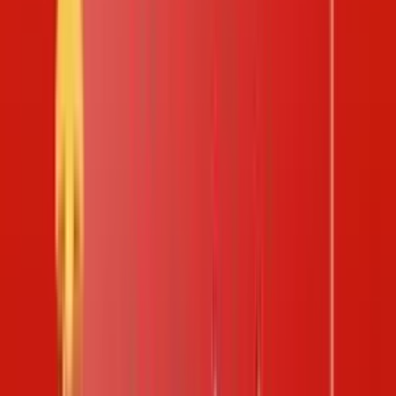
Sổ Mơ
API Cho nhà phát triển
Hôm nay:
Chủ nhật
ngày
09
/
08
/
2026