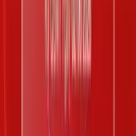
6
KQ Xổ Số Hôm Nay
Miền Bắc
Thái Bình
ĐT 123
Thần tài 4
Miền Nam
Đà Lạt
Tiền Giang
Kiên Giang
Miền Trung
Khánh Hòa
Kon Tum
Vietlott
Mega645
Loto535
Keno
Bingo
Kết quả XS Keno ngày 26-06-
2026