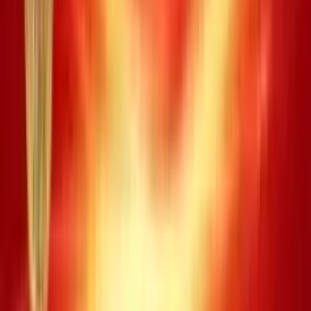
Trùng 03 trong 20 số
10.000 đ
45
Xác định kết quả
Giá trị trúng thưởng
Số lượng
Trùng 04 trong 20 số
400.000 đ
0
Trùng 03 trong 20 số
50.000 đ
7
Trùng 02 trong 20 số
10.000 đ
39
Xác định kết quả
Giá trị trúng thưởng
Số lượng
Trùng 03 trong 20 số
200.000 đ
2
Trùng 02 trong 20 số
20.000 đ
24
Xác định kết quả
Giá trị trúng thưởng
Số lượng
Trùng 02 trong 20 số
90.000 đ
16
Xác định kết quả
Giá trị trúng thưởng
Số lượng
Trùng 01 trong 20 số
20.000 đ
2
Xác định kết quả
Giá trị trúng thưởng
Số lượng
15 số trở lên là số chẵn
200.000 đ
0
13 hoặc 14 số là số chẵn
40.000 đ
0
11 hoặc 12 số là số chẵn
20.000 đ
2
Hòa 10 số chẵn và 10 số lẻ
20.000 đ
0
11 hoặc 12 số là số lẻ
20.000 đ
0
13 hoặc 14 số là số lẻ
40.000 đ
0