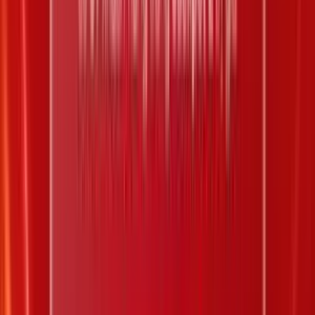
Trùng 06 trong 20 số
1.200.000 đ
0
Trùng 05 trong 20 số
100.000 đ
2
Trùng 04 trong 20 số
20.000 đ
28
Trùng 03 trong 20 số
10.000 đ
157
Xác định kết quả
Giá trị trúng thưởng
Số lượng
Trùng 06 trong 20 số
12.500.000 đ
0
Trùng 05 trong 20 số
450.000 đ
0
Trùng 04 trong 20 số
40.000 đ
13
Trùng 03 trong 20 số
10.000 đ
136
Xác định kết quả
Giá trị trúng thưởng
Số lượng
Trùng 05 trong 20 số
4.400.000 đ
0
Trùng 04 trong 20 số
0 đ
5
Trùng 03 trong 20 số
10.000 đ
48
Xác định kết quả
Giá trị trúng thưởng
Số lượng
Trùng 04 trong 20 số
400.000 đ
1
Trùng 03 trong 20 số
50.000 đ
2
Trùng 02 trong 20 số
10.000 đ
40
Xác định kết quả
Giá trị trúng thưởng
Số lượng
Trùng 03 trong 20 số
200.000 đ
1
Trùng 02 trong 20 số
20.000 đ
42