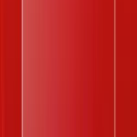
Trang chủ
/
Kết quả xổ số Vietlott
/
XS Keno
/
Ngày 28-03-2026
Tháng
8
/
2026
T2
T3
T4
T5
T6
T7
CN
27
28
29
30
31
1
2
3
4
5
6
7
8
9
10