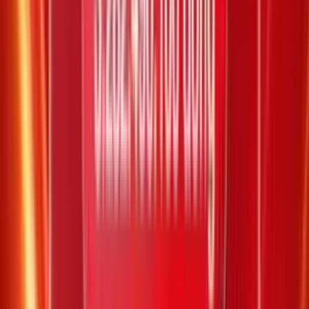
52
56
57
58
69
71
72
75
77
Chọn 10 số
Chọn 9 số
Chọn 8 số
Chọn 7 số
Chọn 6 số
Chọn 5 số
Chọn 4 số
Chọn 3 số
Chọn 2 số
Chọn 1 số
Chẵn / Lẻ
Lớn / Nhỏ
Xác định kết quả
Giá trị trúng thưởng
Số lượng