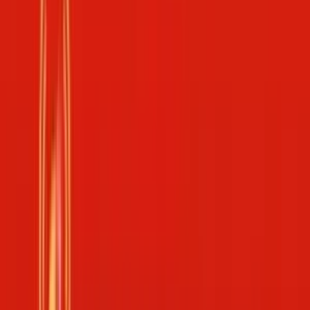
Vietlott
Power 6/55
Mega 6/45
Lotto 5/35
Max 3D / Max 3D+
Max 3D
Pro
Keno
Bingo 18
Trực tiếp
Trực tiếp xổ số Miền Bắc
Trực tiếp xổ số Miền Trung
Trực tiếp
xổ số Miền Nam
Trực tiếp xổ số Vietlott Mega 6/45
Trực tiếp
xổ số Vietlott Power 6/55