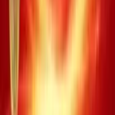
Trùng 04 trong 20 số
0 đ
4
Trùng 03 trong 20 số
10.000 đ
19
Xác định kết quả
Giá trị trúng thưởng
Số lượng
Trùng 04 trong 20 số
400.000 đ
2
Trùng 03 trong 20 số
50.000 đ
1
Trùng 02 trong 20 số
10.000 đ
21
Xác định kết quả
Giá trị trúng thưởng
Số lượng
Trùng 03 trong 20 số
200.000 đ
1
Trùng 02 trong 20 số
20.000 đ
22
Xác định kết quả
Giá trị trúng thưởng
Số lượng
Trùng 02 trong 20 số
90.000 đ
14
Xác định kết quả
Giá trị trúng thưởng
Số lượng
Trùng 01 trong 20 số
20.000 đ
5
Xác định kết quả
Giá trị trúng thưởng
Số lượng
15 số trở lên là số chẵn
200.000 đ
0
13 hoặc 14 số là số chẵn
40.000 đ
0
11 hoặc 12 số là số chẵn
20.000 đ
0
Hòa 10 số chẵn và 10 số lẻ
20.000 đ
0
11 hoặc 12 số là số lẻ
20.000 đ
5