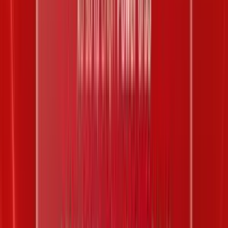
68
70
71
75
Chọn 10 số
Chọn 9 số
Chọn 8 số
Chọn 7 số
Chọn 6 số
Chọn 5 số
Chọn 4 số
Chọn 3 số
Chọn 2 số
Chọn 1 số
Chẵn / Lẻ
Lớn / Nhỏ
Xác định kết quả
Giá trị trúng thưởng
Số lượng
Trùng 10 trong 20 số
2.000.000.000 đ
0
Trùng 09 trong 20 số
150.000.000 đ
0
Trùng 08 trong 20 số
8.000.000 đ
1
Trùng 07 trong 20 số
710.000 đ
0