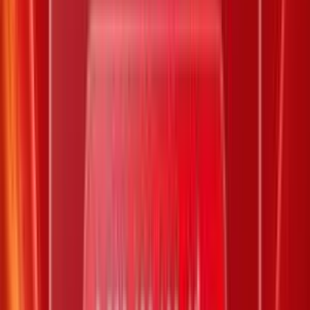
số từ 41 đến 80
Nhỏ từ 11 hoặc 12 số từ 01-40
10.000 đ
0
Nhỏ từ 13 số trở lên từ 01 đến 40
26.000 đ
0
- Tổng giá trị giải thưởng tối đa thanh toán cho hạng giải
trùng 10 số trong 20 số trong một kỳ quay số mở thưởng
không vượt quá 10 tỷ đồng
- Trường hợp trong kỳ quay số mở thưởng có 5 lần trúng
thưởng hoặc ít hơn, mỗi lần trúng thưởng nhận 2 tỷ đồng
tiền thưởng
- Trường hợp trong kỳ quay số mở thưởng có nhiều hơn 5
lần trúng thưởng, giá trị trả thưởng cho mỗi lần trúng
thưởng là 10 tỷ (chia cho) số lần trúng thưởng
- Giá trị trúng thưởng được tính theo số lần tham dự
thưởng của số trúng thưởng (01 lần tham gia mệnh giá
10.000 đồng) nhân với giá trị giải thưởng tương ứng với
01 lần tham dự giải thưởng
- Người trúng thưởng chỉ được lĩnh một hạng giải thưởng
duy nhất ứng với mỗi cách chơi bổ sung.
- Giá trị lĩnh thưởng được tính theo số lần tham gia dự
thưởng của cách chơi bổ sung (01 lần tham gia dự
thưởng mệnh giá 10.000 đồng) nhân với giá trị giải
thưởng tương ứng với 01 lần tham gia dự thưởng
- Trường hợp có sự thay đổi về số lượng, cơ cấu và giá