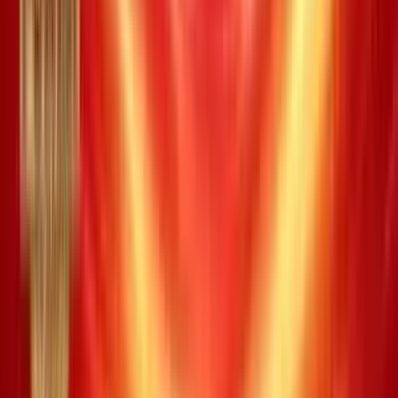
KK
o o +
o
o +
o
o
12477
10.000
KQXS Lotto 5/35 ngày
27-10-2025
Lotto 5/35
/
Xổ số Lotto 535 ngày 27-10-2025
Kỳ quay thưởng:
#
00242
16
17
20
24
34
|
03
Giải
Trùng khớp
Số lượng giải
Giá trị giải (VND)
ĐB
o o o o o +
o
0
6.904.722.500
G1
o o o o o
1
10.000.000
G2
o o o o +
o
5
5.000.000
G3
o o o o
76
500.000