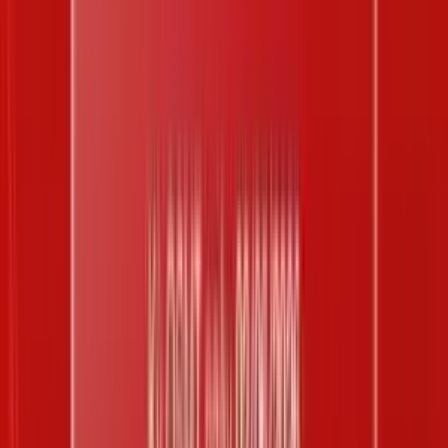
9
10
11
12
13
14
15
16
17
18
19
20
21
22
23
24
25
26
27
28
29
30
31
1