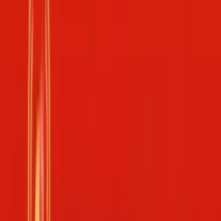
Vietlott
Power 6/55
Mega 6/45
Lotto 5/35
Max 3D / Max 3D+
Max 3D
Pro
Keno
Bingo 18
Trực tiếp
Trực tiếp xổ số Miền Bắc
Trực tiếp xổ số Miền Trung
Trực tiếp
xổ số Miền Nam
Trực tiếp xổ số Vietlott Mega 6/45
Trực tiếp
xổ số Vietlott Power 6/55