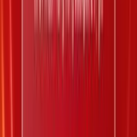
Xuất hiện
Loto
Tỷ lệ
11
9
lần
14.52
%
04
8
lần
12.9
%
07
7
lần
11.29
%
01
6
lần
9.68
%
03
6
lần
9.68
%
06
6
lần
9.68
%
05
5
lần
8.06
%
12
5
lần
8.06
%
08
4
lần
6.45
%
10
3
lần
4.84
%