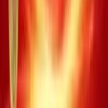
G4
o o o +
o
168
100.000
G5
o o o
2612
30.000
KK
o o +
o
o +
o
o
15586
10.000
KQXS Lotto 5/35 ngày
27-10-2025
Lotto 5/35
/
Xổ số Lotto 535 ngày 27-10-2025
Kỳ quay thưởng:
#
00241
08
09
25
26
32
|
06
Giải
Trùng khớp
Số lượng giải
Giá trị giải (VND)
ĐB
o o o o o +
o
0
6.730.805.000
G1
o o o o o
0
10.000.000