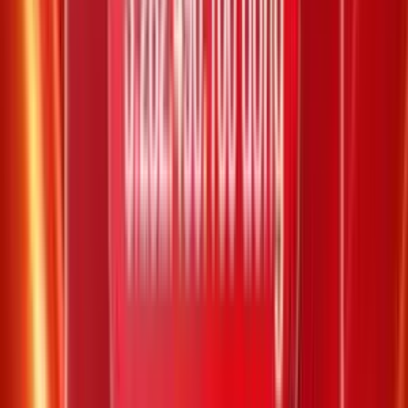
02
13
lần
24/10/2025
23
31/08/2025
12/09/2025
05
12
lần
24/10/2025
28
06/09/2025
21/09/2025
21
12
lần
24/10/2025
16
09/09/2025
17/09/2025
04
8
lần
26/10/2025
19
10/09/2025
20/09/2025
30
8
lần
26/10/2025
17
28/09/2025
07/10/2025
32
7
lần
27/10/2025
38
15/09/2025
05/10/2025
25
7
lần
27/10/2025
17
29/08/2025
07/09/2025
Xem thêm
Quảng cáo