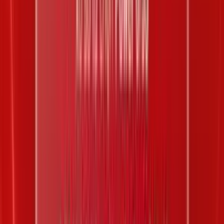
Giải
Trùng khớp
Số lượng giải
Giá trị giải (VND)
ĐB
o o o o o +
o
0
7.529.555.000
G1
o o o o o
1
10.000.000
G2
o o o o +
o
10
5.000.000
G3
o o o o
82
500.000
G4
o o o +
o
282
100.000
G5
o o o
2639
30.000
KK
o o +
o
o +
o
o
17751
10.000
>>>
Xem KQXS
Lotto 5/35
hôm nay mới nhất
<<<
Thống kê nhanh tần suất Vietlott Lotto
5/35 tính tới
ngày 30-10-2025
10 số lotto về nhiều nhất trong 30 ngày qua
Số chính