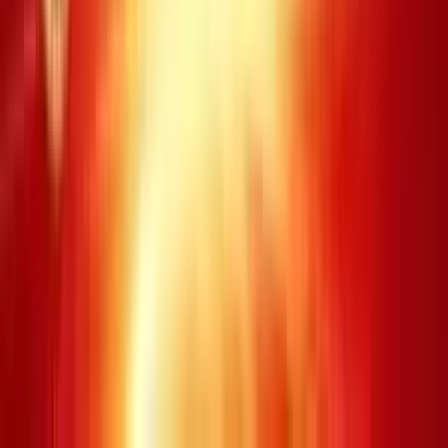
G2
o o o o +
o
6
5.000.000
G3
o o o o
64
500.000
G4
o o o +
o
191
100.000
G5
o o o
1726
30.000
KK
o o +
o
o +
o
o
11246
10.000
KQXS Lotto 5/35 ngày
26-10-2025
Lotto 5/35
/
Xổ số Lotto 535 ngày 26-10-2025
Kỳ quay thưởng:
#
00240
04
26
27
30
34
|
02
Giải
Trùng khớp
Số lượng giải
Giá trị giải (VND)