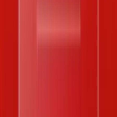
Vietlott Keno
Thống kê lớn nhỏ Vietlott Keno
Trực tiếp
Trực tiếp xổ số Miền Bắc
Trực tiếp xổ số Miền Trung
Trực tiếp
xổ số Miền Nam
Trực tiếp xổ số Vietlott Mega 6/45
Trực tiếp
xổ số Vietlott Power 6/55
Tin tức
Sổ Mơ
Nhà phát triển