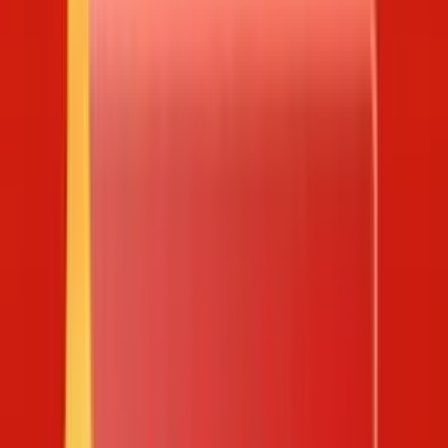
Mega 645
Thống kê tần suất Power 655
Thống kê số gan
Power 655
Thống kê tần suất Loto 535
Thống kê số gan Lotto
535
Thống kê tần suất Vietlott Keno
Thống kê gan Vietlott
Keno
Thống kê đầu đuôi Vietlott Keno
Thống kê chẵn lẻ
Vietlott Keno
Thống kê lớn nhỏ Vietlott Keno
Tin tức