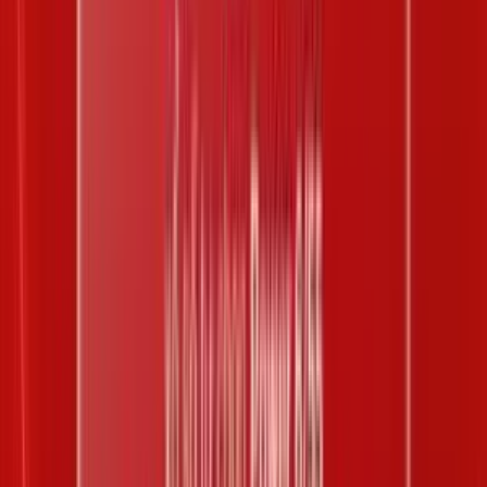
Max 3D Pro
/
Max 3D Pro 07-05-2026
Kỳ quay thưởng:
#
00723
277
ĐB
594
079
038
G1
799
174
121
482
593
G2
379
764
670
128
965
829
763
G3
082