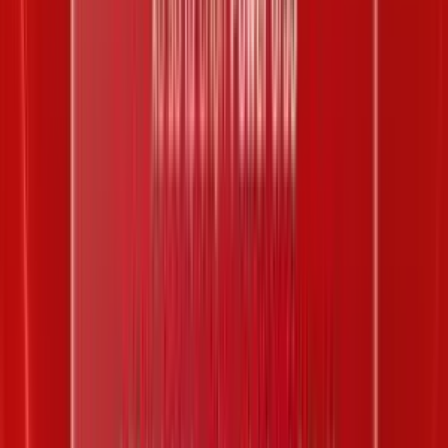
340
523
537
MAX 3D
Giải
Kết quả
SL giải
Giá trị
277
ĐB
0
2.000.000.000
594
079
038
G1
0
400.000.000
799
174
121
482
593
G2
1
30.000.000
379
764
670
128
965
829
763
G3
4
10.000.000
082