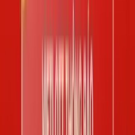
Đăng nhập