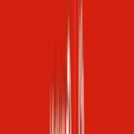
Trang chủ