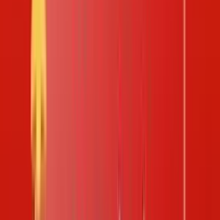
Sổ Mơ
API Cho nhà phát triển
Hôm nay:
Thứ bảy
ngày
08
/
08
/
2026