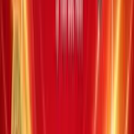
615
054
895
G3
1
10.000.000
375
092
967
033
KQXS Max 3D PRO ngày
25-04-2026
Vietlott
/
Max 3D Pro
/
3D Pro 25-04-2026
Kỳ quay thưởng:
#
00718
691
ĐB
259
605
227
G1
895
757
838