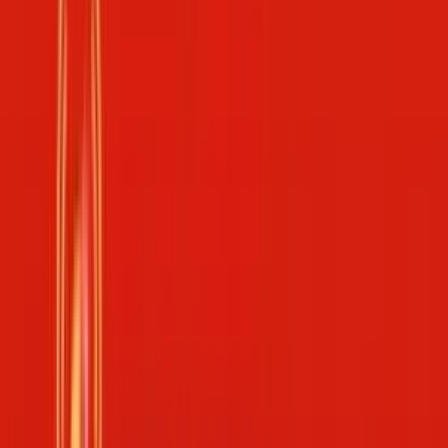
Vietlott
Power 6/55
Mega 6/45
Lotto 5/35
Max 3D / Max 3D+
Max 3D
Pro
Keno
Bingo 18
Trực tiếp
Trực tiếp xổ số Miền Bắc
Trực tiếp xổ số Miền Trung
Trực tiếp
xổ số Miền Nam
Trực tiếp xổ số Vietlott Mega 6/45
Trực tiếp
xổ số Vietlott Power 6/55