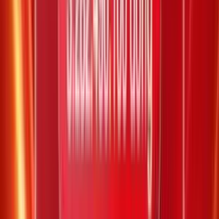
Kỳ quay thưởng:
#
00720
937
ĐB
896
518
832
G1
996
437
461
808
050
G2
344
660
071
472
291
951
024
G3
956
522
356
188