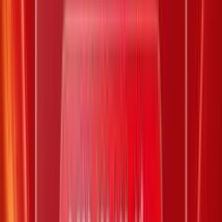
131
G1
125
814
364
281
291
G2
011
835
218
357
571
266
471
G3
430
443
264
974
MAX 3D
Giải
Kết quả
SL giải
Giá trị
824
ĐB
0
2.000.000.000
306
911