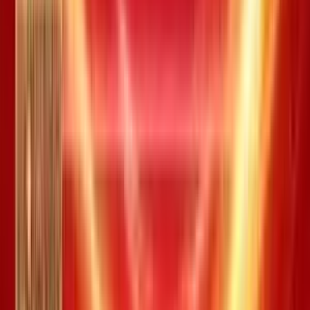
192
740
G2
4
30.000.000
486
742
542
215
335
152
977
G3
3
10.000.000
425
474
340
049
KQXS Max 3D PRO ngày
23-04-2026
Vietlott
/
Max 3D Pro
/
3D Pro 23-04-2026
Kỳ quay thưởng:
#
00717
237
ĐB