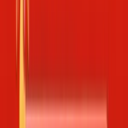
Phân tích
Phân tích XSMB
Phân tích XSMT
Phân tích XSMN
Phân tích
Vietlott
Thống kê
Thống kê giải đặc biệt
Thống kê xuất hiện giải đặc biệt
Thống
kê loto gan
Thống kê cặp lô tô cùng về
Thống kê lô kép
Thống
kê số lần xuất hiện 00-99
Thống kê đầu đuôi
Thống kê tần suất
lần xuất hiện
Thống kê tần suất xuất hiện lô tô
Thống kê tần
suất cặp lô tô
Thống kê tần suất Mega 645
Thống kê số gan