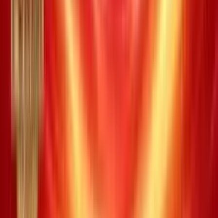
056
454
703
G1
844
424
193
889
810
G2
715
184
050
674
077
935
066
G3
243
579
031
427
MAX 3D
Giải
Kết quả
SL giải
Giá trị
237
ĐB
0
2.000.000.000