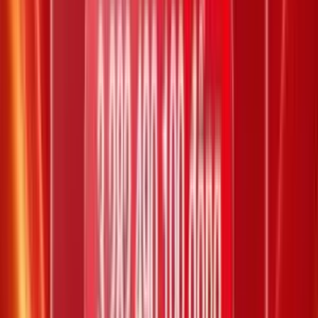
131
G1
0
400.000.000
125
814
364
281
291
G2
1
30.000.000
011
835
218
357
571
266
471
G3
2
10.000.000
430
443
264
974
KQXS Max 3D PRO ngày
30-04-2026
Vietlott
/
Max 3D Pro
/
3D Pro 30-04-2026