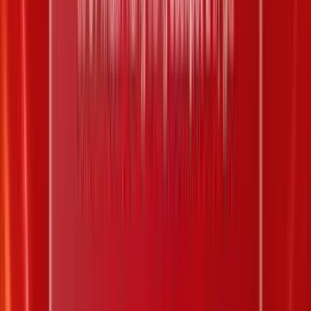
473
171
030
873
504
073
G3
025
202
867
975
MAX 3D
Giải
Kết quả
SL giải
Giá trị
840
ĐB
0
2.000.000.000
896
864
445
G1
1
400.000.000
606
331
576
663
962
G2
0
30.000.000
588