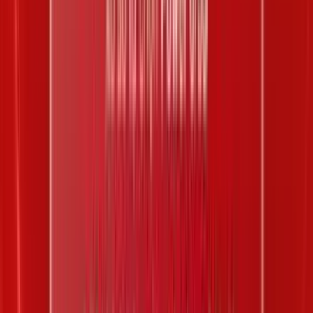
Giải nhất
o o o o o
25
10.000.000
Giải nhì
o o o o
1375
300.000
Giải ba
o o o
21582
30.000
Thống kê nhanh tần suất Vietlott Mega
6/45 tính tới
ngày 13-03-2026
10 số Mega 6/45 về nhiều nhất trong 30 ngày qua
Xuất hiện
Loto
Tỷ lệ
04
5
lần
6.41
%