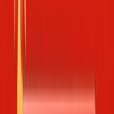
Phân tích
Phân tích XSMB
Phân tích XSMT
Phân tích XSMN
Phân tích
Vietlott
Thống kê
Thống kê giải đặc biệt
Thống kê xuất hiện giải đặc biệt
Thống
kê loto gan
Thống kê cặp lô tô cùng về
Thống kê lô kép
Thống
kê số lần xuất hiện 00-99
Thống kê đầu đuôi
Thống kê tần suất
lần xuất hiện
Thống kê tần suất xuất hiện lô tô
Thống kê tần
suất cặp lô tô
Thống kê tần suất Mega 645
Thống kê số gan