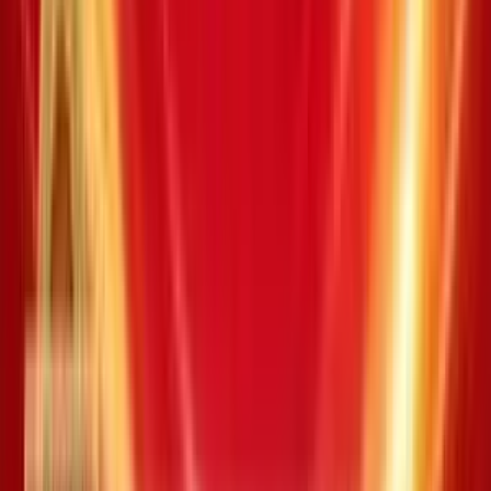
XS Mega -
Thứ tư, 18/02/2026
Vietlott Mega
/
Mega 18-02-2026
/
Kỳ #01473
Kỳ quay thưởng:
#
01473
01
07
19
23
26
44
Giải thưởng
Trùng khớp
Số lượng giải
Giá trị giải (VND)
Jackpot
o o o o o o
0
25.544.567.500
Giải nhất
o o o o o
31
10.000.000
Giải nhì
o o o o
1395
300.000
Giải ba
o o o
24323
30.000
Dò kết quả