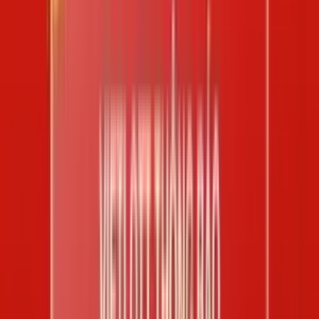
Đăng nhập