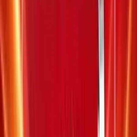
Jackpot
o o o o o o
1
35.265.228.500
Giải nhất
o o o o o
28
10.000.000
Giải nhì
o o o o
1592
300.000
Giải ba
o o o
26607
30.000
XS Mega -
Thứ tư, 25/02/2026
Vietlott Mega
/
Mega 25-02-2026
/
Kỳ #01476
Kỳ quay thưởng:
#
01476
04
13
20
22
23
29
Giải thưởng
Trùng khớp
Số lượng giải
Giá trị giải (VND)
Jackpot
o o o o o o
0
32.840.261.000