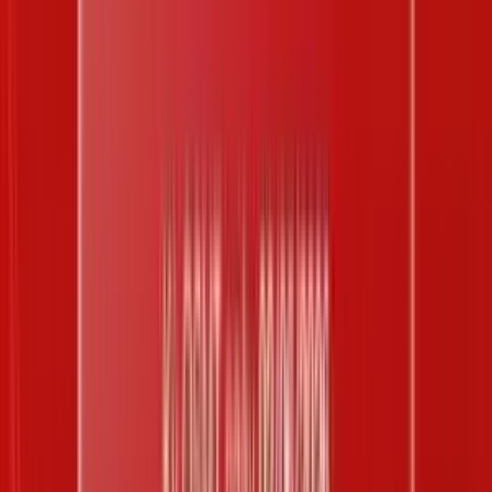
11
12
13
14
15
16
17
18
19
20
21
22
23
24
25
26
27
28
29
30
31
1
2
3