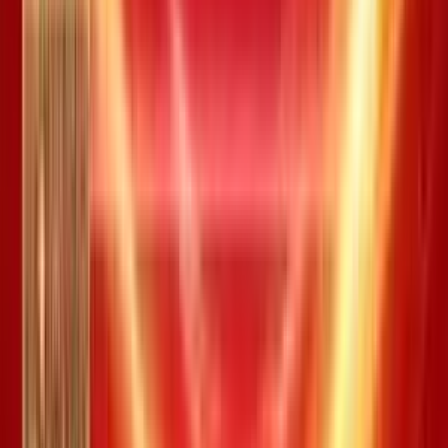
Bộ số:
Ngày: