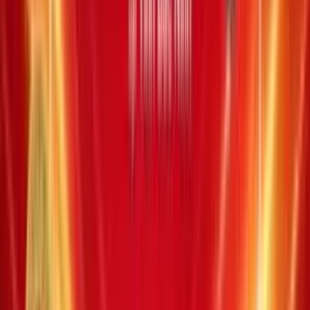
Giải ba
o o o
24455
30.000
XS Mega -
Thứ sáu, 20/02/2026
Vietlott Mega
/
Mega 20-02-2026
/
Kỳ #01474
Kỳ quay thưởng:
#
01474
04
25
28
33
34
45
Giải thưởng
Trùng khớp
Số lượng giải
Giá trị giải (VND)
Jackpot
o o o o o o
0
27.826.445.000
Giải nhất
o o o o o
18
10.000.000
Giải nhì
o o o o
1261
300.000
Giải ba
o o o
20905
30.000