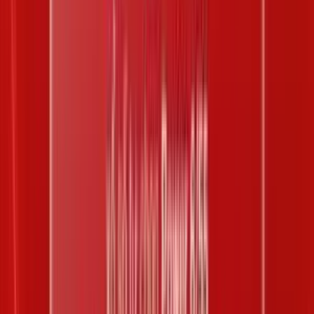
Mở thưởng ngày
Thứ sáu, 13/03/2026
Jackpot Mega 6/45 ước tính
22.940.971.500
VNĐ
Mega 6/45 quay thưởng lúc 18h Thứ 4 - Thứ 6 - CN
>>>
Xem Vietlott
Mega 645
hôm nay mới nhất
<<<
KQXS Mega 6/45 ngày 13-03-2026
Vietlott Mega
/
Mega 13-03-2026
/
Kỳ #01483
Kỳ quay thưởng:
#
01483
11
12
20
22
31
33
Giải thưởng
Trùng khớp
Số lượng giải
Giá trị giải (VND)
Jackpot
o o o o o o
0
22.940.971.500