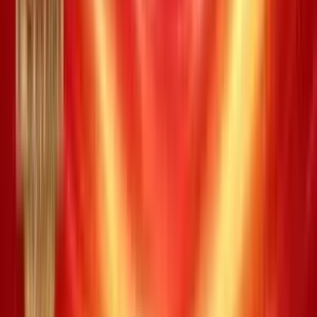
Đài:
Dò ngay
Xổ số hôm qua
XSMB
Trà Vinh
Bình Dương
Vĩnh Long
Ninh Thuận
Gia Lai
Tường thuật trực tiếp
Miền Bắc
Miền Trung
Miền Nam
Thống kê lô tô