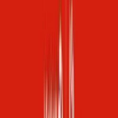
Trang chủ