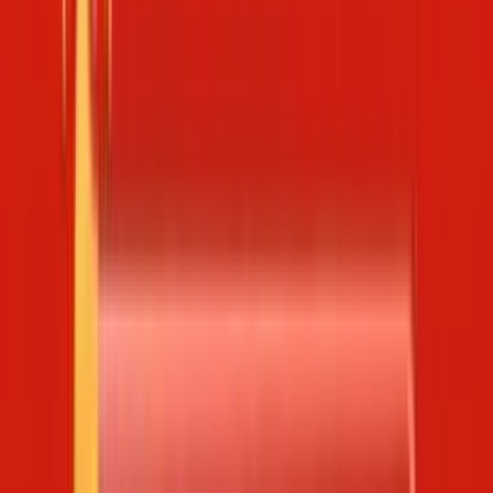
Phân tích
Phân tích XSMB
Phân tích XSMT
Phân tích XSMN
Phân tích
Vietlott
Thống kê
Thống kê giải đặc biệt
Thống kê xuất hiện giải đặc biệt
Thống
kê loto gan
Thống kê cặp lô tô cùng về
Thống kê lô kép
Thống
kê số lần xuất hiện 00-99
Thống kê đầu đuôi
Thống kê tần suất
lần xuất hiện
Thống kê tần suất xuất hiện lô tô
Thống kê tần
suất cặp lô tô
Thống kê tần suất Mega 645
Thống kê số gan