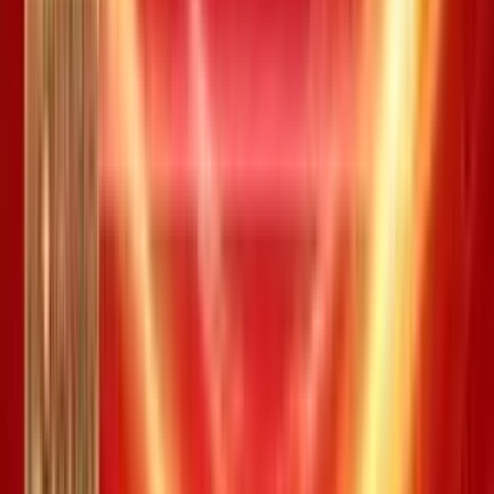
Hậu Giang
Đà Nẵng
Quảng Ngãi
Đắk Nông
Tường thuật trực tiếp
Miền Bắc
Miền Trung
Miền Nam
Thống kê lô tô
Thống kê lô tô gan
Thống kê đầu đuôi
Thống kê tần suất
Thống kê giải đặc biệt
Thống kê Vietlott loto
Thống kê loto gan Mega
Thống kê loto gan Power
Thống kê tần suất Mega