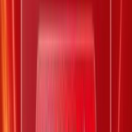
XS Mega -
Chủ nhật, 28/06/2026
Vietlott Mega
/
Mega 28-06-2026
/
Kỳ #01529
Kỳ quay thưởng:
#
01529
02
11
18
33
42
45
Giải thưởng
Trùng khớp
Số lượng giải
Giá trị giải (VND)
Jackpot
o o o o o o
0
13.398.803.500
Giải nhất
o o o o o
26
10.000.000
Giải nhì
o o o o
877
300.000
Giải ba
o o o
14346
30.000