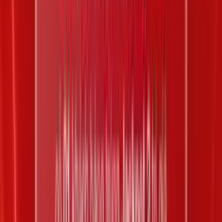
Giải nhì
o o o o
1012
300.000
Giải ba
o o o
17610
30.000
Thống kê số gan Vietlott Mega 6/45
tính đến
kỳ #01532
Về gần
Từ ngày
Đến ngày
nhất
Gan
Lần
Số
cực
chưa về
gan
đại
43
23
lần
13/05/2026
45
17/10/2018
01/02/2019
10
23
lần
13/05/2026
46
15/01/2021
07/05/2021
23
22
lần
15/05/2026
33
22/12/2021
11/03/2022
04
18
lần
24/05/2026
40
01/07/2018
05/10/2018
12
15
lần
31/05/2026
42
01/04/2018
11/07/2018
26
12
lần
07/06/2026
38
17/03/2023
16/06/2023
34
10
lần
12/06/2026
49
08/02/2017
04/06/2017
37
10
lần
12/06/2026
27
28/08/2022
02/11/2022