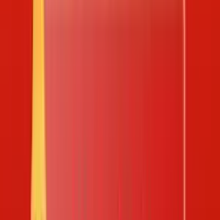
Mega 645
Thống kê tần suất Power 655
Thống kê số gan
Power 655
Thống kê tần suất Loto 535
Thống kê số gan Lotto
535
Thống kê tần suất Vietlott Keno
Thống kê gan Vietlott
Keno
Thống kê đầu đuôi Vietlott Keno
Thống kê chẵn lẻ
Vietlott Keno
Thống kê lớn nhỏ Vietlott Keno
Tin tức