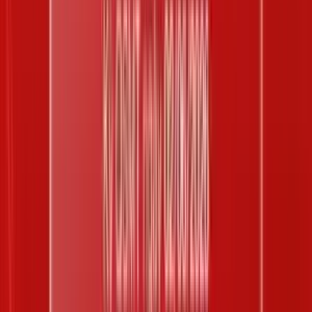
12
13
14
15
16
17
18
19
20
21
22
23
24
25
26
27
28
29
30
31
1
2
3
4