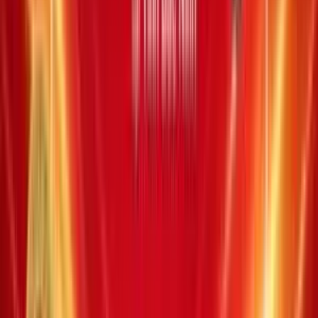
24
38
Giải thưởng
Trùng khớp
Số lượng giải
Giá trị giải (VND)
Jackpot
o o o o o o
0
14.868.581.000
Giải nhất
o o o o o
26
10.000.000
Giải nhì
o o o o
970
300.000
Giải ba
o o o
16425
30.000
Dò kết quả
Bộ số:
Ngày: