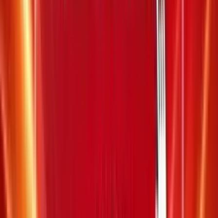
06
09
19
29
30
36
Giải thưởng
Trùng khớp
Số lượng giải
Giá trị giải (VND)
Jackpot
o o o o o o
0
17.892.946.500
Giải nhất
o o o o o
31
10.000.000
Giải nhì
o o o o
1393
300.000
Giải ba
o o o
20773
30.000
XS Mega -
Thứ tư, 17/06/2026
Vietlott Mega
/
Mega 17-06-2026
/
Kỳ #01524
Kỳ quay thưởng:
#
01524
05
06