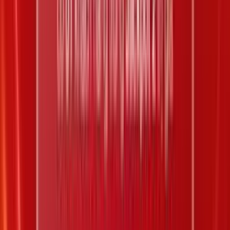
15
10
lần
12/06/2026
34
08/12/2017
02/03/2018
07
9
lần
14/06/2026
45
24/09/2021
09/01/2022
Xem thêm
XS Mega -
Thứ sáu, 03/07/2026
Vietlott Mega
/
Mega 03-07-2026
/
Kỳ #01531
Kỳ quay thưởng:
#
01531
06
20
21
28
30
39
Giải thưởng
Trùng khớp
Số lượng giải
Giá trị giải (VND)
Jackpot
o o o o o o
0
16.588.587.500
Giải nhất
o o o o o
19
10.000.000
Giải nhì
o o o o
1024
300.000