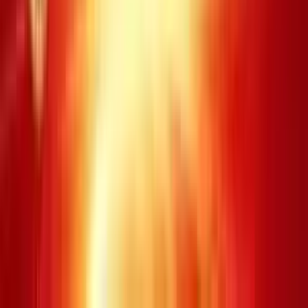
Kỳ quay thưởng:
#
00439
05
18
27
45
50
54
|
09
Giải thưởng
Trùng khớp
Số lượng giải
Giá trị giải (VND)
Jackpot 1
o o o o o o
0
54.952.073.850
Jackpot 2
o o o o o |
o
1
3.122.220.850
Giải nhất
o o o o o
16
40.000.000
Giải nhì
o o o o
926
500.000
Giải ba
o o o
12571
50.000
Dò kết quả
Bộ số: