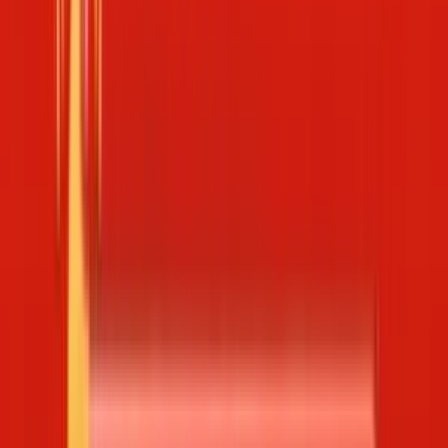
Phân tích
Phân tích XSMB
Phân tích XSMT
Phân tích XSMN
Phân tích
Vietlott
Thống kê
Thống kê giải đặc biệt
Thống kê xuất hiện giải đặc biệt
Thống
kê loto gan
Thống kê cặp lô tô cùng về
Thống kê lô kép
Thống
kê số lần xuất hiện 00-99
Thống kê đầu đuôi
Thống kê tần suất
lần xuất hiện
Thống kê tần suất xuất hiện lô tô
Thống kê tần
suất cặp lô tô
Thống kê tần suất Mega 645
Thống kê số gan