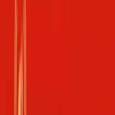
Vietlott
Power 6/55
Mega 6/45
Lotto 5/35
Max 3D / Max 3D+
Max 3D
Pro
Keno
Bingo 18
Trực tiếp
Trực tiếp xổ số Miền Bắc
Trực tiếp xổ số Miền Trung
Trực tiếp
xổ số Miền Nam
Trực tiếp xổ số Vietlott Mega 6/45
Trực tiếp
xổ số Vietlott Power 6/55