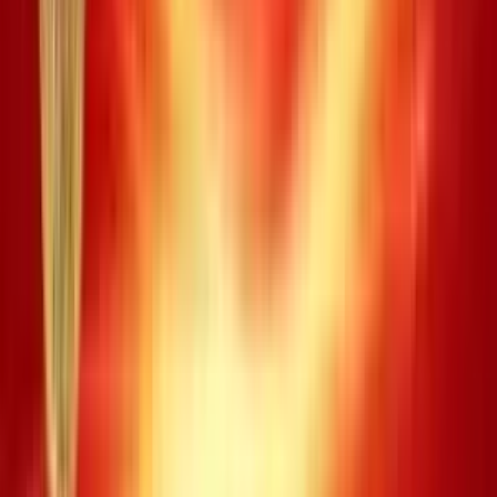
Kỳ quay thưởng:
#
00440
05
09
33
43
44
50
|
46
Giải thưởng
Trùng khớp
Số lượng giải
Giá trị giải (VND)
Jackpot 1
o o o o o o
0
56.914.961.250
Jackpot 2
o o o o o |
o
0
3.218.098.600
Giải nhất
o o o o o
3
40.000.000
Giải nhì
o o o o
471
500.000
Giải ba
o o o
10296
50.000
XS Power -
Thứ năm, 18/06/2020
Vietlott Power
/
Power 18-06-2020
/
Kỳ #00439