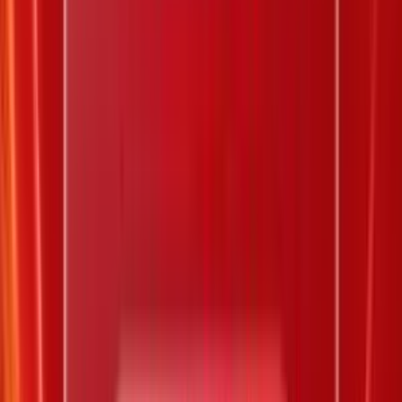
Số chính
Xuất hiện
Loto
Tỷ lệ
47
1
lần
1.19
%
46
1
lần
1.19
%
44
1
lần
1.19
%
42
1
lần
1.19
%
40
1
lần
1.19
%
30
1
lần
1.19
%
29
1
lần
1.19
%
28
1
lần
1.19
%