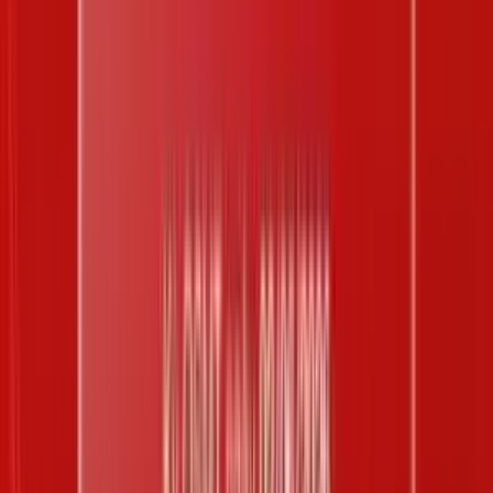
12
13
14
15
16
17
18
19
20
21
22
23
24
25
26
27
28
29
30
31
1
2
3
4