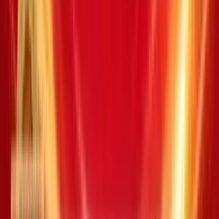
38
47
50
53
|
14
Giải thưởng
Trùng khớp
Số lượng giải
Giá trị giải (VND)
Jackpot 1
o o o o o o
0
62.496.583.500
Jackpot 2
o o o o o |
o
0
3.224.932.950
Giải nhất
o o o o o
9
40.000.000
Giải nhì
o o o o
449
500.000
Giải ba
o o o
11268
50.000
XS Power -
Thứ năm, 25/06/2020
Vietlott Power
/
Power 25-06-2020
/
Kỳ #00442
Kỳ quay thưởng:
#
00442
09