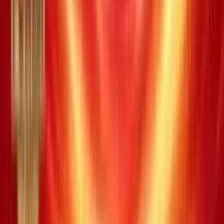
02
18
28
46
52
54
|
19
Giải thưởng
Trùng khớp
Số lượng giải
Giá trị giải (VND)
Jackpot 1
o o o o o o
0
58.805.962.050
Jackpot 2
o o o o o |
o
0
3.428.209.800
Giải nhất
o o o o o
14
40.000.000
Giải nhì
o o o o
567
500.000
Giải ba
o o o
11922
50.000
XS Power -
Thứ bảy, 20/06/2020
Vietlott Power
/
Power 20-06-2020
/
Kỳ #00440