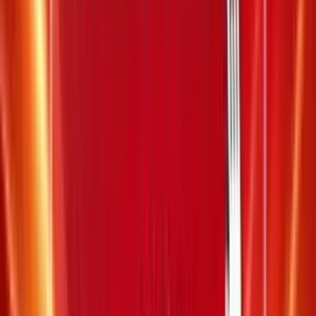
|
36
Giải thưởng
Trùng khớp
Số lượng giải
Giá trị giải (VND)
Jackpot 1
o o o o o o
0
68.149.331.400
Jackpot 2
o o o o o |
o
1
3.853.016.050
Giải nhất
o o o o o
11
40.000.000
Giải nhì
o o o o
817
500.000
Giải ba
o o o
16254
50.000
XS Power -
Thứ năm, 02/07/2020
Vietlott Power
/
Power 02-07-2020
/
Kỳ #00445
Kỳ quay thưởng:
#
00445
04
10
20
38