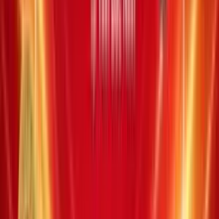
19
20
21
|
52
Giải thưởng
Trùng khớp
Số lượng giải
Giá trị giải (VND)
Jackpot 1
o o o o o o
0
64.312.813.650
Jackpot 2
o o o o o |
o
0
3.426.736.300
Giải nhất
o o o o o
15
40.000.000
Giải nhì
o o o o
798
500.000
Giải ba
o o o
15517
50.000
XS Power -
Thứ bảy, 27/06/2020
Vietlott Power
/
Power 27-06-2020
/
Kỳ #00443
Kỳ quay thưởng:
#
00443
02
06