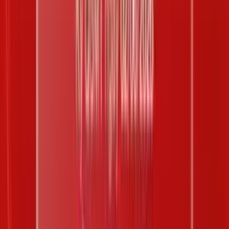
5
6
KQ Xổ Số Hôm Nay
Miền Bắc
Thái Bình
ĐT 123
Thần tài 4
Miền Nam
Đà Lạt
Tiền Giang
Kiên Giang
Miền Trung
Khánh Hòa
Kon Tum
Vietlott
Mega645
Loto535
Keno
Bingo
KQXS Vietlott Power 6/55
ngày
23-08-2018
Mở thưởng ngày
Thứ năm, 23/08/2018