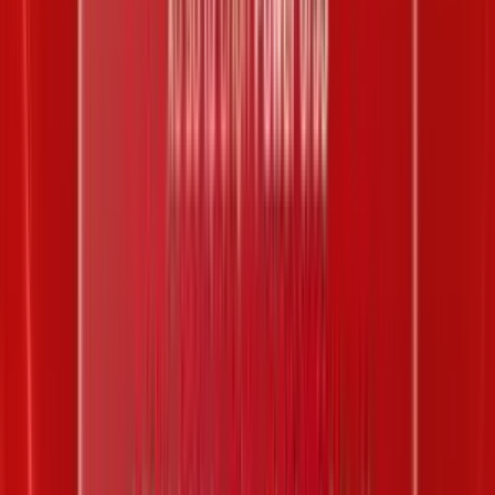
Jackpot 1
o o o o o o
0
39.404.614.350
Jackpot 2
o o o o o |
o
0
3.337.109.900
Giải nhất
o o o o o
13
40.000.000
Giải nhì
o o o o
522
500.000
Giải ba
o o o
10784
50.000
Thống kê nhanh tần suất Vietlott Power
6/55 tính tới
ngày 23-08-2018
10 số Power 6/55 về nhiều nhất trong 30 ngày
qua
Số chính