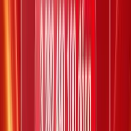
20
1
lần
7.14
%
14
1
lần
7.14
%
11
1
lần
7.14
%
07
1
lần
7.14
%
04
1
lần
7.14
%
Xem thêm thống kê xổ số Power 655
Thống kê số gan Vietlott Power 6/55
tính đến
ngày 23-08-2018
Về gần
Từ ngày
Đến ngày
nhất
Gan
Lần
Số
cực
chưa về
gan
đại
26
33
lần
07/06/2018
33
07/06/2018
23/08/2018
35
31
lần
12/06/2018
31
12/06/2018
23/08/2018
54
30
lần
14/06/2018
30
14/06/2018
23/08/2018
43
21
lần
05/07/2018
28
10/10/2017
16/12/2017