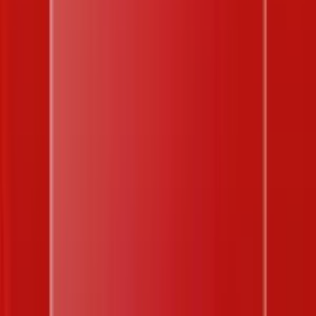
Trang chủ
/
Kết quả xổ số Vietlott
/
Power 6/55
/
Ngày 23-08-
2018
Tháng
8
/
2026
T2
T3
T4
T5
T6
T7
CN
27
28
29
30
31
1
2
3
4
5
6
7
8
9
10
11