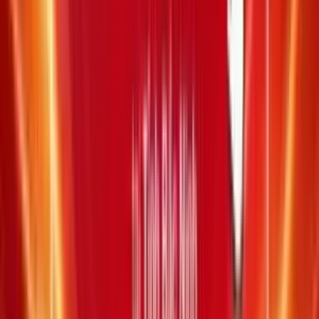
48
51
|
47
Giải thưởng
Trùng khớp
Số lượng giải
Giá trị giải (VND)
Jackpot 1
o o o o o o
0
34.965.205.950
Jackpot 2
o o o o o |
o
1
3.140.259.400
Giải nhất
o o o o o
13
40.000.000
Giải nhì
o o o o
386
500.000
Giải ba
o o o
8437
50.000
XS Power -
Thứ ba, 14/08/2018
Vietlott Power
/
Power 14-08-2018
/
Kỳ #00162
Kỳ quay thưởng:
#
00162
29
30
36