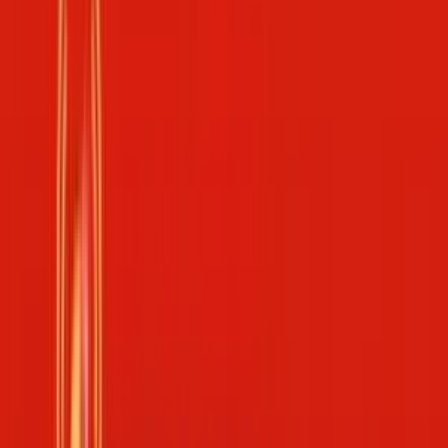
Vietlott
Power 6/55
Mega 6/45
Lotto 5/35
Max 3D / Max 3D+
Max 3D
Pro
Keno
Bingo 18
Trực tiếp
Trực tiếp xổ số Miền Bắc
Trực tiếp xổ số Miền Trung
Trực tiếp
xổ số Miền Nam
Trực tiếp xổ số Vietlott Mega 6/45
Trực tiếp
xổ số Vietlott Power 6/55