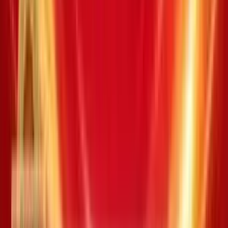
31
33
42
44
|
14
Giải thưởng
Trùng khớp
Số lượng giải
Giá trị giải (VND)
Jackpot 1
o o o o o o
0
32.194.626.150
Jackpot 2
o o o o o |
o
0
3.428.481.450
Giải nhất
o o o o o
16
40.000.000
Giải nhì
o o o o
393
500.000
Giải ba
o o o
8283
50.000
XS Power -
Thứ năm, 09/08/2018
Vietlott Power
/
Power 09-08-2018
/
Kỳ #00160
Kỳ quay thưởng:
#
00160
24