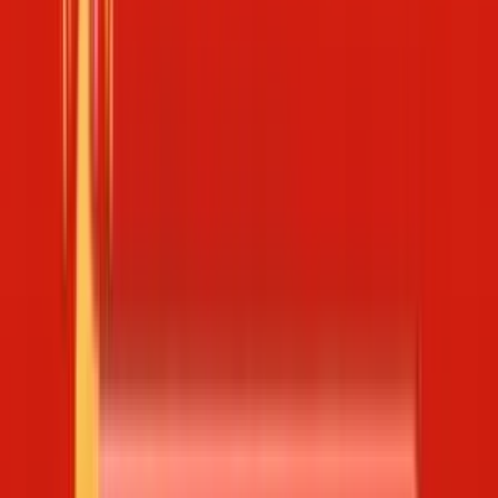
Phân tích
Phân tích XSMB
Phân tích XSMT
Phân tích XSMN
Phân tích
Vietlott
Thống kê
Thống kê giải đặc biệt
Thống kê xuất hiện giải đặc biệt
Thống
kê loto gan
Thống kê cặp lô tô cùng về
Thống kê lô kép
Thống
kê số lần xuất hiện 00-99
Thống kê đầu đuôi
Thống kê tần suất
lần xuất hiện
Thống kê tần suất xuất hiện lô tô
Thống kê tần
suất cặp lô tô
Thống kê tần suất Mega 645
Thống kê số gan