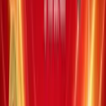
38
45
52
|
46
Giải thưởng
Trùng khớp
Số lượng giải
Giá trị giải (VND)
Jackpot 1
o o o o o o
0
33.702.871.350
Jackpot 2
o o o o o |
o
1
3.596.064.250
Giải nhất
o o o o o
11
40.000.000
Giải nhì
o o o o
428
500.000
Giải ba
o o o
9642
50.000
XS Power -
Thứ bảy, 11/08/2018
Vietlott Power
/
Power 11-08-2018
/
Kỳ #00161
Kỳ quay thưởng:
#
00161
16
17