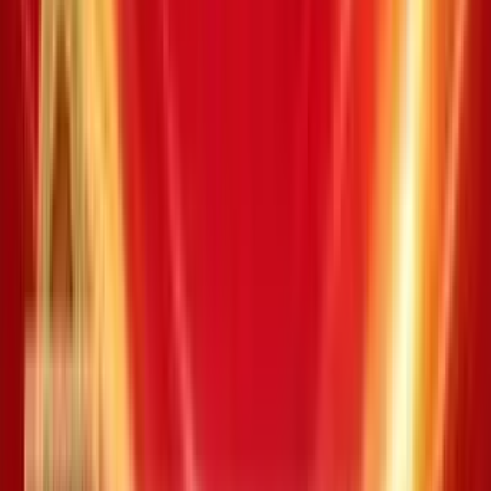
#
00228
04
06
13
22
29
30
|
52
Giải thưởng
Trùng khớp
Số lượng giải
Giá trị giải (VND)
Jackpot 1
o o o o o o
1
77.234.333.700
Jackpot 2
o o o o o |
o
0
3.448.025.200
Giải nhất
o o o o o
13
40.000.000
Giải nhì
o o o o
721
500.000
Giải ba
o o o
15791
50.000
XS Power -
Thứ bảy, 12/01/2019
Vietlott Power
/
Power 12-01-2019
/
Kỳ #00227