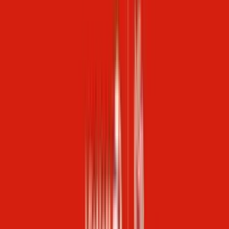
Trang chủ