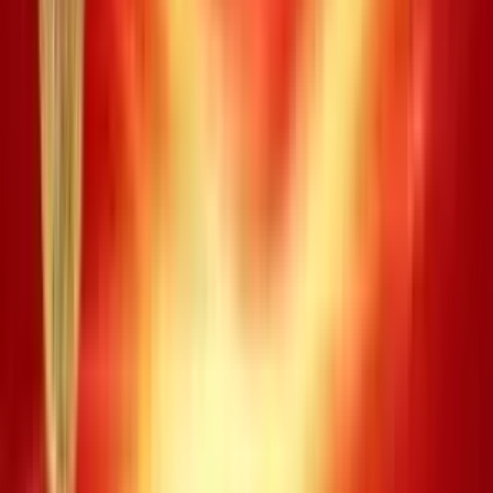
Vietlott Power
/
Power 08-01-2019
/
Kỳ #00225
Kỳ quay thưởng:
#
00225
03
05
09
11
45
48
|
40
Giải thưởng
Trùng khớp
Số lượng giải
Giá trị giải (VND)
Jackpot 1
o o o o o o
0
70.875.624.450
Jackpot 2
o o o o o |
o
0
3.260.529.450
Giải nhất
o o o o o
9
40.000.000
Giải nhì
o o o o
805
500.000
Giải ba
o o o
17227
50.000
XS Power -
Thứ bảy, 05/01/2019