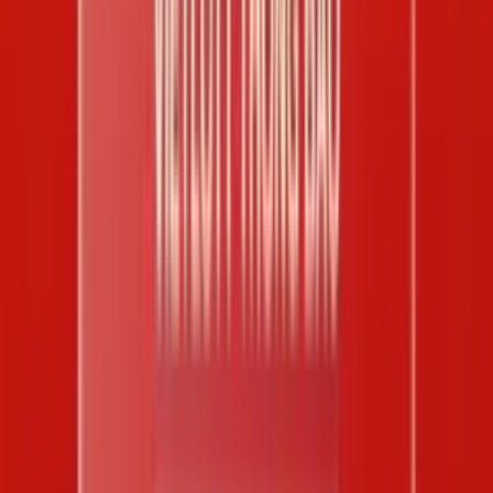
Miền Bắc
XS Miền Bắc
XS Điện toán 123
XS Điện toán 6x36
XS Điện toán
thần tài
Miền Trung
Miền Nam
Vietlott
Power 6/55
Mega 6/45
Lotto 5/35
Max 3D / Max 3D+
Max 3D
Pro
Keno
Bingo 18
Phân tích
Phân tích XSMB
Phân tích XSMT
Phân tích XSMN
Phân tích
Vietlott
Thống kê
Thống kê giải đặc biệt
Thống kê xuất hiện giải đặc biệt
Thống
kê loto gan
Thống kê cặp lô tô cùng về
Thống kê lô kép
Thống
kê số lần xuất hiện 00-99
Thống kê đầu đuôi
Thống kê tần suất
lần xuất hiện
Thống kê tần suất xuất hiện lô tô
Thống kê tần
suất cặp lô tô
Thống kê tần suất Mega 645
Thống kê số gan
Mega 645
Thống kê tần suất Power 655
Thống kê số gan
Power 655
Thống kê tần suất Loto 535
Thống kê số gan Lotto
535
Thống kê tần suất Vietlott Keno
Thống kê gan Vietlott
Keno
Thống kê đầu đuôi Vietlott Keno
Thống kê chẵn lẻ