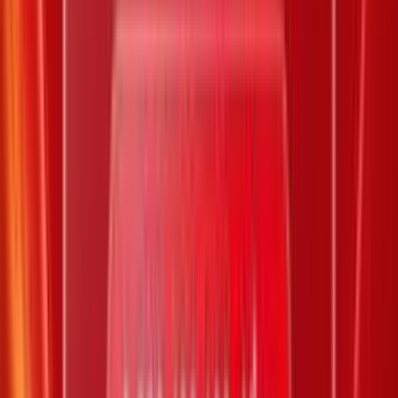
26
1
lần
1.19
%
23
1
lần
1.19
%
21
1
lần
1.19
%
19
1
lần
1.19
%
Số đặc biệt
Xuất hiện
Loto
Tỷ lệ
54
1
lần
7.14
%
52
1
lần
7.14
%
51
1
lần
7.14
%