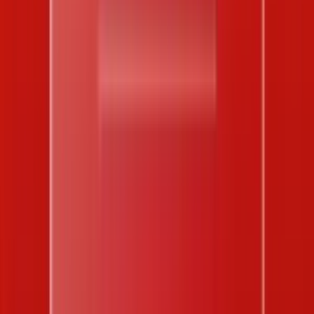
Vietlott Keno
Thống kê lớn nhỏ Vietlott Keno
Trực tiếp
Trực tiếp xổ số Miền Bắc
Trực tiếp xổ số Miền Trung
Trực tiếp
xổ số Miền Nam
Trực tiếp xổ số Vietlott Mega 6/45
Trực tiếp
xổ số Vietlott Power 6/55
Tin tức
Sổ Mơ
Nhà phát triển