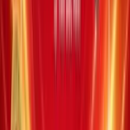
13
14
22
34
35
55
|
54
Giải thưởng
Trùng khớp
Số lượng giải
Giá trị giải (VND)
Jackpot 1
o o o o o o
0
31.343.414.700
Jackpot 2
o o o o o |
o
0
3.597.293.500
Giải nhất
o o o o o
5
40.000.000
Giải nhì
o o o o
368
500.000
Giải ba
o o o
7787
50.000
XS Power -
Thứ ba, 15/01/2019
Vietlott Power
/
Power 15-01-2019
/
Kỳ #00228
Kỳ quay thưởng: