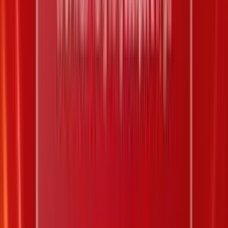
Xuất hiện
Loto
Tỷ lệ
40
2
lần
14.29
%
08
1
lần
7.14
%
11
1
lần
7.14
%
12
1
lần
7.14
%
18
1
lần
7.14
%
21
1
lần
7.14
%
24
1
lần
7.14
%
30
1
lần
7.14
%
36
1
lần
7.14
%
48
1
lần
7.14
%