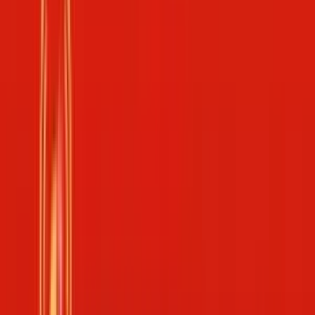
Vietlott
Power 6/55
Mega 6/45
Lotto 5/35
Max 3D / Max 3D+
Max 3D
Pro
Keno
Bingo 18
Trực tiếp
Trực tiếp xổ số Miền Bắc
Trực tiếp xổ số Miền Trung
Trực tiếp
xổ số Miền Nam
Trực tiếp xổ số Vietlott Mega 6/45
Trực tiếp
xổ số Vietlott Power 6/55