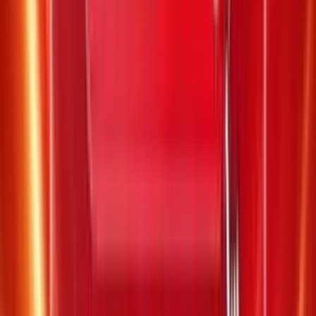
49
55
|
24
Giải thưởng
Trùng khớp
Số lượng giải
Giá trị giải (VND)
Jackpot 1
o o o o o o
0
36.240.081.150
Jackpot 2
o o o o o |
o
0
4.141.367.550
Giải nhất
o o o o o
5
40.000.000
Giải nhì
o o o o
325
500.000
Giải ba
o o o
8630
50.000
XS Power -
Thứ ba, 22/01/2019
Vietlott Power
/
Power 22-01-2019
/
Kỳ #00231
Kỳ quay thưởng:
#
00231
01
14
22