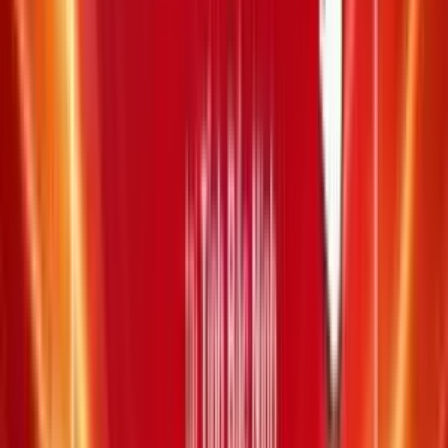
XSMN
/
XSMN Thứ sáu
/
XSMN 03-07-2026
ĐB
911134
1
63799
2
48636
11842
3
69013
70577
77718
80978
4
41363
62320
33733
08396
5
9796
0630
6
8755
0978
7
458
8
57