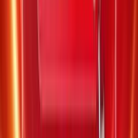
ĐB
073565
1
91553
2
08409
05155
3
43291
28647
07105
08241
4
32095
97330
54446
92219
5
8141
1990
6
3659
5057
7
095
8
95
Đầy đủ
2 số
3 số
0
1
2
3
4
5
6
7
8
9