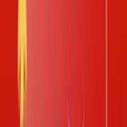
Sổ Mơ
API Cho nhà phát triển
Hôm nay:
Thứ năm
ngày
06
/
08
/
2026