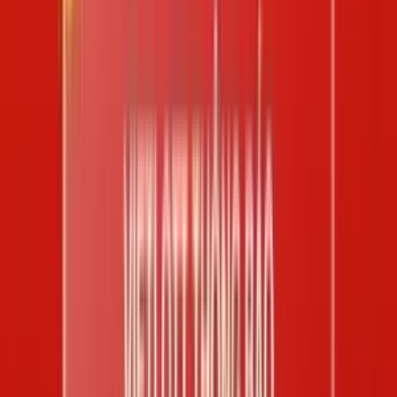
Đăng nhập