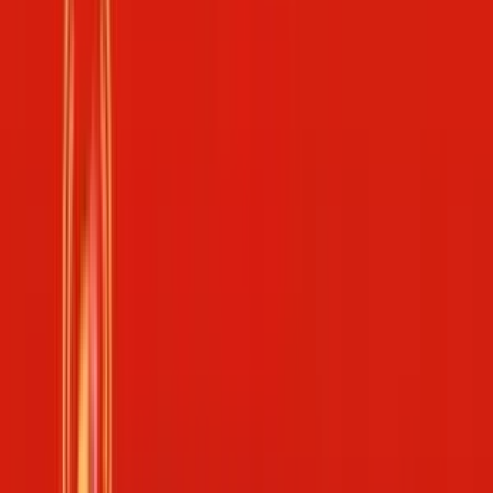
Vietlott
Power 6/55
Mega 6/45
Lotto 5/35
Max 3D / Max 3D+
Max 3D
Pro
Keno
Bingo 18
Trực tiếp
Trực tiếp xổ số Miền Bắc
Trực tiếp xổ số Miền Trung
Trực tiếp
xổ số Miền Nam
Trực tiếp xổ số Vietlott Mega 6/45
Trực tiếp
xổ số Vietlott Power 6/55