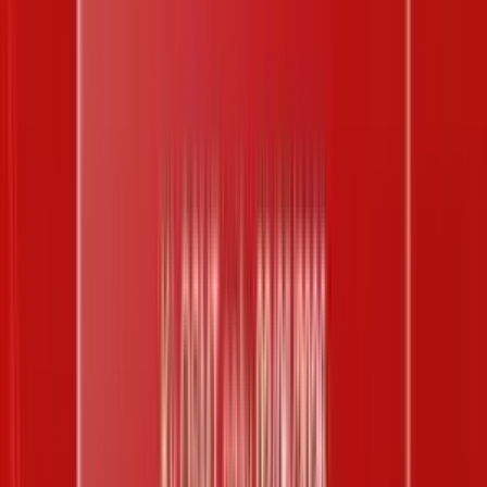
10
11
12
13
14
15
16
17
18
19
20
21
22
23
24
25
26
27
28
29
30
31
1
2