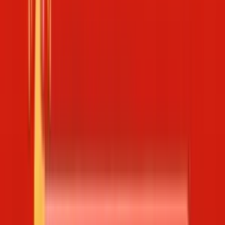
Phân tích
Phân tích XSMB
Phân tích XSMT
Phân tích XSMN
Phân tích
Vietlott
Thống kê
Thống kê giải đặc biệt
Thống kê xuất hiện giải đặc biệt
Thống
kê loto gan
Thống kê cặp lô tô cùng về
Thống kê lô kép
Thống
kê số lần xuất hiện 00-99
Thống kê đầu đuôi
Thống kê tần suất
lần xuất hiện
Thống kê tần suất xuất hiện lô tô
Thống kê tần
suất cặp lô tô
Thống kê tần suất Mega 645
Thống kê số gan