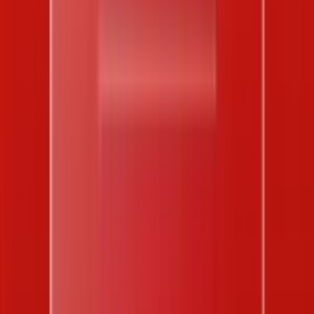
Vietlott Keno
Thống kê lớn nhỏ Vietlott Keno
Trực tiếp
Trực tiếp xổ số Miền Bắc
Trực tiếp xổ số Miền Trung
Trực tiếp
xổ số Miền Nam
Trực tiếp xổ số Vietlott Mega 6/45
Trực tiếp
xổ số Vietlott Power 6/55
Tin tức
Sổ Mơ
Nhà phát triển