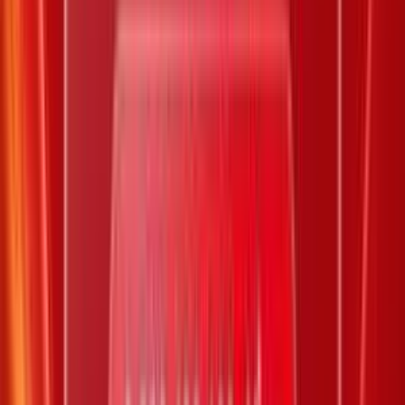
86
11
lần
22/05/2026
34
08/07/2016
10/03/2017
Xem thêm
Bảng kết quả lô tô Miền Nam - Lô
XSMN
Lô XSMN
/
Lô XSMN Thứ năm
/
Lô XSMN 06-08-2026
Đầu
An Giang
Tây Ninh
Bình Thuận
0
3
,
5
,
3
,
8
,
1
1
,
9
,
8
,
1
,
7
,
1
,
2
0
,
8
,
7
,
9
,
3
6
,
3
,
4
,
4
,
7
,
0
,
5
,
4
,
4
8
,
8
,
4
,
1
,
8
,
5
5
,
7
,
9
,
4
,
7
,
5
,
4
,
6
4
,
7
,
4
,
7
8
,
0
,
7
,
9
,
6
,
8
5
,
8
,
7
,
3
,
3
,