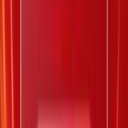
15
12
lần
15/05/2026
25
25/08/2017
23/02/2018
23
11
lần
22/05/2026
27
22/05/2020
04/12/2020
Xem thêm
Lô tô gan
Bình Dương
Về gần
Từ ngày
Đến ngày
Lần
nhất
Gan
chưa
Loto
cực
về
gan
đại
99
22
lần
06/03/2026
39
26/05/2023
01/03/2024
26
21
lần
13/03/2026
29
15/08/2025
13/03/2026
88
21
lần
13/03/2026
34
13/06/2025
13/02/2026
92
20
lần
20/03/2026
24
16/03/2012
07/09/2012
58
17
lần
10/04/2026
31
19/07/2024
28/02/2025
89
15
lần
24/04/2026
29
11/11/2016
09/06/2017
56
14
lần
01/05/2026
27
22/03/2024
04/10/2024
06
14
lần
01/05/2026
22
20/02/2009
31/07/2009
40
11
lần
22/05/2026
32
26/04/2024
13/12/2024