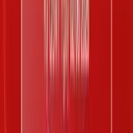
4
5
6
KQ Xổ Số Hôm Nay
Miền Bắc
Hải Phòng
ĐT 123
Thần tài 4
Miền Nam
Bình Dương
Vĩnh Long
Trà Vinh
Miền Trung
Ninh Thuận
Gia Lai
Vietlott
Mega645
Max3D
Loto535
Keno
Bingo
Miền Nam
MN
Thứ 2
T2
Thứ 3
T3
Thứ 4
T4
Thứ 5
T5
Thứ 6
T6
Thứ
7
T7
Chủ nhật
CN
Bảng kết quả lô tô Miền Nam - Lô