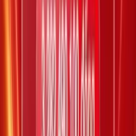
9
3
,
3
,
5
,
4
,
0
,
0
,
6
,
Bảng kết quả lô tô Miền Nam - Lô
XSMN
Lô XSMN
/
Lô XSMN Thứ tư
/
Lô XSMN 05-08-2026
Đầu
Cần Thơ
Đồng Nai
Sóc Trăng
0
4
,
9
,
4
,
8
,
0
,
8
,
9
,
1
3
,
4
,
1
,
0
,
5
,
4
,
2
9
,
7
,
8
,
4
,
8
,
4
,
3
0
,
6
,
0
,
8
,
8
,
4
3
,
5
,
2
,
3
,
4
,
7
,
5
,
5
,
5
2
,
1
,
6
8
,
5
,
2
,
3
,
1
,
0
,
5
,
7
2
,
2
,
3
,
9
,
2
,
8
6
,
9
,
4
,
9
,
4
,
8
,