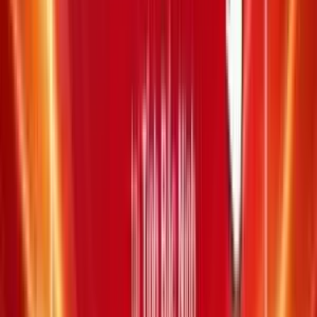
Bảng kết quả lô tô Miền Nam - Lô
XSMN
Lô XSMN
/
Lô XSMN Thứ bảy
/
Lô XSMN 01-08-2026
Đầu
Hậu Giang
Bình Phước
Long An
TP. HCM
0
5
,
1
,
3
,
8
,
1
7
,
2
,
8
,
2
,
6
,
8
,
0
,
2
2
,
3
,
2
,
3
,
9
,
0
,
5
,
0
,
2
,
5
,
9
,
8
,
3
9
,
4
,
7
,
2
,
1
,
4
9
,
1
,
3
,
1
,
4
,
1
,
6
,
1
,
7
,
2
,
5
2
,
7
,
0
,
5
,
2
,
9
,
8
,
0
,
6
,
6
6
,
9
,
9
,
6
,
9
,
7
,
7
9
,
3
,
1
,
3
,
5
,
9
,
3
,
2
,
8
6
,
2
,
1
,
4
,
4
,
3
,
6
,
9
1
,
1
,
4
,
8
,