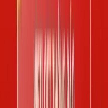
Đăng nhập