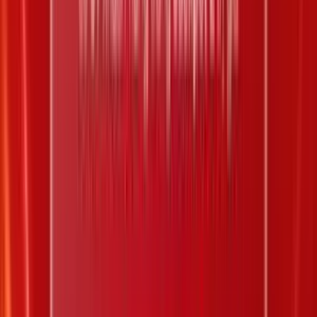
29
16
lần
17/04/2026
29
19/04/2019
15/11/2019
70
14
lần
01/05/2026
31
11/05/2012
21/12/2012
68
14
lần
01/05/2026
23
25/07/2025
09/01/2026
Xem thêm
Lô tô gan
Vĩnh Long
Về gần
Từ ngày
Đến ngày
Lần
nhất
Gan
chưa
Loto
cực
về
gan
đại
70
22
lần
06/03/2026
34
12/05/2023
12/01/2024
08
16
lần
17/04/2026
39
25/07/2014
01/05/2015
06
15
lần
24/04/2026
23
17/07/2020
01/01/2021
97
15
lần
24/04/2026
25
04/12/2009
04/06/2010
44
13
lần
08/05/2026
25
24/05/2019
22/11/2019
75
13
lần
08/05/2026
22
01/03/2019
09/08/2019
68
13
lần
08/05/2026
29
14/06/2024
10/01/2025
72
12
lần
15/05/2026
24
31/12/2010
24/06/2011