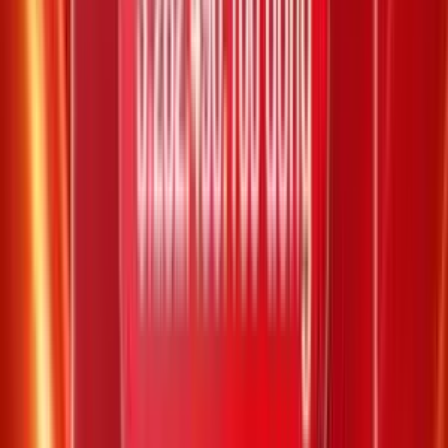
9
6
,
7
,
Bảng kết quả lô tô Miền Nam - Lô
XSMN
Lô XSMN
/
Lô XSMN Thứ ba
/
Lô XSMN 04-08-2026
Đầu
Bến Tre
Vũng Tàu
Bạc Liêu
0
1
,
5
,
4
,
1
2
0
,
8
,
9
,
5
,
7
,
3
2
,
0
,
9
,
8
,
3
,
7
,
1
,
7
,
3
,
0
,
4
2
,
7
,
2
,
0
,
7
,
1
,
8
,
5
6
,
6
,
9
,
4
,
6
,
6
9
,
9
,
2
,
6
,
7
,
5
,
7
2
,
2
,
8
,
7
,
3
,
9
,
8
5
,
8
,
6
,
3
,
9
2
,
9
,
8
,
3
,
3
,
4
,
0
,
1
,