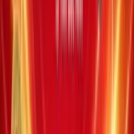
Bảng kết quả lô tô Miền Nam - Lô
XSMN
Lô XSMN
/
Lô XSMN Thứ sáu
/
Lô XSMN 31-07-2026
Đầu
Vĩnh Long
Bình Dương
Trà Vinh
0
9
,
4
,
9
,
4
,
1
8
,
4
,
4
,
6
,
2
5
,
7
,
2
,
8
,
8
,
3
5
,
9
,
4
,
5
,
8
,
3
,
0
,
1
,
3
,
1
,
4
3
,
7
,
9
,
7
,
6
,
0
,
4
,
5
1
,
3
,
2
,
1
,
9
,
4
,
2
,
6
7
,
0
,
7
,
4
,
7
4
,
7
,
9
,
9
,
4
,
2
,
8
2
,
0
,
4
,
6
,
9
8
,
3
,
4
,
Bảng kết quả lô tô Miền Nam - Lô