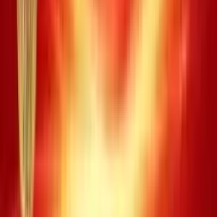
91
07
7
35
80
Đầy đủ
2 số
3 số
0
1
2
3
4
5
6
7
8
9
Bảng lô tô
Bắc Ninh
ngày
01-07-2026
Lô MB
/
Lô MB Thứ tư
/
Lô BN 01-07-2026
Đầu
Đuôi
Đầu
Đuôi
0
6
,
0
,
7
,
0
,
6
,
5
,
8
,
0
1
1
,
3
,
6
,
1
,
3
,
9
,
1
2
4
,
9
,
3
,
2
3
1
,
6
,
6
,
4
,
1
,
2
,
5
,
5
,
3
4
5
,
5
,
8
,
2
,
3
,
4
5
4
,
4
,
9
,
0
,
3
,
6
,
3
,
5
6
5
,
1
,
0
,
0
,
3
,
3
,
6
7
8
,
9
,
0
,
7
8
4
,
9
,
0
,
7
,
8