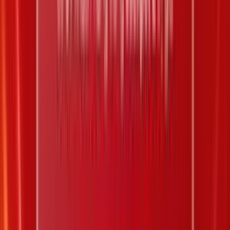
Về gần
Từ ngày
Đến ngày
Lần
nhất
Gan
chưa
Loto
cực
về
gan
đại
62
22
lần
04/03/2026
19
28/08/2019
15/01/2020
29
20
lần
18/03/2026
18
20/07/2016
30/11/2016
28
14
lần
29/04/2026
18
05/08/2020
16/12/2020
39
14
lần
29/04/2026
23
24/10/2012
10/04/2013
25
13
lần
06/05/2026
17
24/03/2021
28/07/2021
17
13
lần
06/05/2026
21
23/08/2006
24/01/2007
09
12
lần
13/05/2026
19
01/08/2018
19/12/2018
96
10
lần
27/05/2026
19
20/07/2022
07/12/2022
22
9
lần
03/06/2026
20
24/09/2014
25/02/2015
23
9
lần
03/06/2026
20
29/10/2014
01/04/2015
Xem thêm
XSBN, Kết quả xổ số Bắc Ninh ngày 29-
07-2026