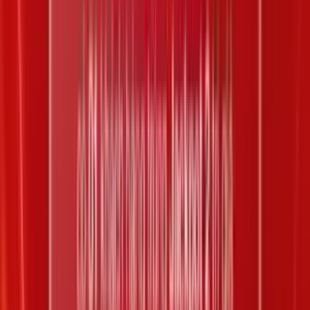
4
1
,
2
,
4
5
6
,
7
,
2
,
0
,
7
,
9
,
5
6
0
,
9
,
6
,
1
,
5
,
7
,
6
,
6
7
6
,
5
,
5
,
7
8
3
,
9
,
1
,
1
,
1
,
8
9
8
,
1
,
9
,
3
,
5
,
6
,
9
,
9
Với mỗi
10.000đ
khi mua vé số
XS
BN
, bạn đã đóng góp
khoảng
3.000đ
đến
3.500đ
vào Ngân sách phát triển
Bắc Ninh
.
Xem thêm
Thống kê Loto gan XS
Bắc Ninh
Trực tiếp Xổ số
Miền Bắc
hôm nay
XS
MB
hôm qua
Nhận kết quả tường thuật XS soạn
XS
BN
gửi
8336
(3.000đ/SMS)
Thống kê lô tô gan xổ số
Bắc Ninh
tính
đến ngày 05-08-2026