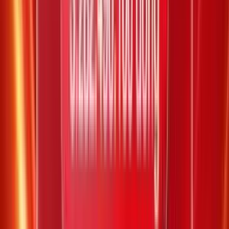
53013
38592
8030
1582
4
0319
9284
1986
0610
1926
5
0752
2542
3481
968
6
361
930
12
54
7
05
91
Đầy đủ
2 số
3 số
0
1
2
3
4
5
6
7
8
9
Bảng lô tô
Bắc Ninh
ngày
22-07-2026