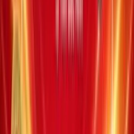
7
2
,
0
,
7
,
2
,
4
,
5
,
7
,
7
8
5
,
3
,
6
,
0
,
1
,
3
,
0
,
8
9
2
,
5
,
2
,
1
,
1
,
9
XSBN, Kết quả xổ số Bắc Ninh ngày 08-
07-2026
XSMB
/
XSMB Thứ tư
/
XSMB 08-07-2026
ĐB
95089
1
08999
83641
2
48473
28237
44980
05900
3
03477
60863
52341