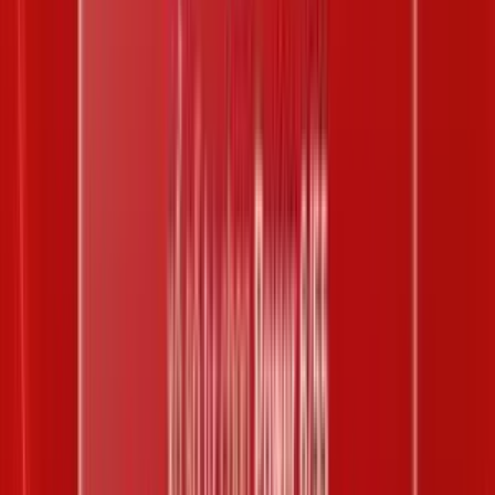
XSMB
/
XSMB Thứ tư
/
XSMB 05-08-2026
ĐB
59760
1
55456
10476
2
91557
32941
53211
66869
3
11310
62131
21652
2398
7142
4
2000
9166
3761
6791
8530
5
3118
8299