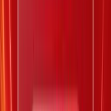
XSMB
/
XSMB Thứ tư
/
XSMB 29-07-2026
ĐB
39983
1
25868
96568
2
26202
20381
11934
68435
3
73810
25691
01615
2810
1603
4
8369
5812
1635
7627
9403
5
6620