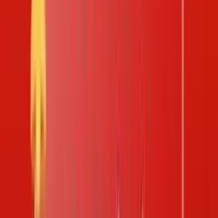
Sổ Mơ
API Cho nhà phát triển
Hôm nay:
Thứ sáu
ngày
07
/
08
/
2026