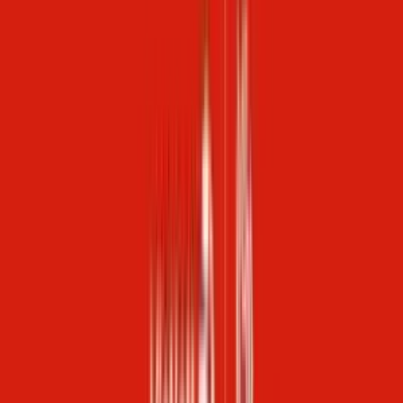
Trang chủ